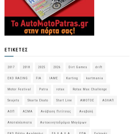
ΕΤΙΚΈΤΕΣ
2017
2018
2025
2026
Dirt Games
drift
EKO RACING
FIA
IAME
Karting
kartmania
Motor Festival
Patra
rotax
Rotax Max Challenge
Seajets
Skarta Ekato
Start Line
ΑΜΟΤΟΕ
ΑΟΛΑΠ
ΑΟΠ
ΑΣΜΑ
Ανάβαση Πιτίτσας
Αναβολή
Αποτελέsmατα
Αυτοκινητοδρόμιο Μεγάρων
ΕΚΟ Ράλλυ Ακρόπολις
ΕΛ.Λ.Α.Δ.Α.
ΕΠΑ
Εκλογές