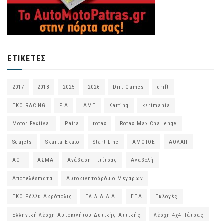
ΕΤΙΚΈΤΕΣ
2017
2018
2025
2026
Dirt Games
drift
EKO RACING
FIA
IAME
Karting
kartmania
Motor Festival
Patra
rotax
Rotax Max Challenge
Seajets
Skarta Ekato
Start Line
ΑΜΟΤΟΕ
ΑΟΛΑΠ
ΑΟΠ
ΑΣΜΑ
Ανάβαση Πιτίτσας
Αναβολή
Αποτελέsmατα
Αυτοκινητοδρόμιο Μεγάρων
ΕΚΟ Ράλλυ Ακρόπολις
ΕΛ.Λ.Α.Δ.Α.
ΕΠΑ
Εκλογές
Ελληνική Λέσχη Αυτοκινήτου Δυτικής Αττικής
Λέσχη 4χ4 Πάτρας