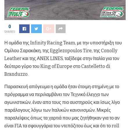
0
SHARES
Η ομάδα της Infinity Racing Team, με την υποστήριξη του
Ομίλου Σαρακάκη, της Egglezopoulos Tire, της Conolly
Leather και της ΑNEK LINES, ταξίδεψε στην Ιταλία για τον
δεύτερο γύρο του King of Europe στο Castelletto di
Branduzzo.
Παρασκευή απόγευμα η ομάδα ήταν έτοιμη στημένη με το
πρόγραμμα να περιλαμβάνει τον Τεχνικό έλεγχο των
αγωνιστικών, έναν απο τους πιο αυστηρούς και ίσως λίγο
παράλογους λόγω των Ιταλικών κανονισμών. Μικρές
παραλείψεις όπως τα χαρτιά που μας ζητήθηκαν για το αν
είναι FIA τα σφουγγάρια του ντεπόζιτου έως και ότι το roll