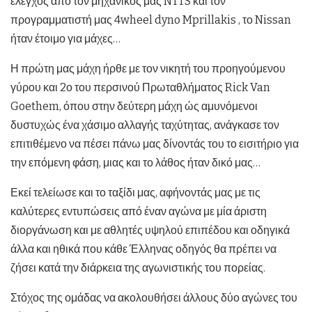
έλεγχος από τον μηχανικός μας NTTS και τον
προγραμματιστή μας 4wheel dyno Mprillakis , το Nissan
ήταν έτοιμο για μάχες…
Η πρώτη μας μάχη ήρθε με τον νικητή του προηγούμενου
γύρου και 2ο του περσινού Πρωταθλήματος Rick Van
Goethem, όπου στην δεύτερη μάχη ώς αμυνόμενοι
δυστυχώς ένα χάσιμο αλλαγής ταχύτητας, ανάγκασε τον
επιτιθέμενο να πέσει πάνω μας δίνοντάς του το εισιτήριο για
την επόμενη φάση, μιας και το λάθος ήταν δικό μας…
Εκεί τελείωσε και το ταξίδι μας, αφήνοντάς μας με τις
καλύτερες εντυπώσεις από έναν αγώνα με μία άριστη
διοργάνωση και με αθλητές υψηλού επιπέδου και οδηγικά
άλλα και ηθικά που κάθε Έλληνας οδηγός θα πρέπει να
ζήσει κατά την διάρκεια της αγωνιστικής του πορείας.
Στόχος της ομάδας να ακολουθήσει άλλους δύο αγώνες του