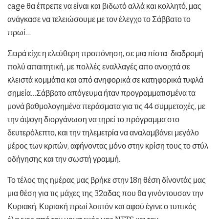
cage θα έπρεπε να είναι και βιδωτό αλλά και κολλητό, μας
ανάγκασε να τελειώσουμε με τον έλεγχο το Σάββατο το
πρωί…
Σειρά είχε η ελεύθερη προπόνηση, σε μια πίστα-διαδρομή
πολύ απαιτητική, με πολλές εναλλαγές απο ανοιχτά σε
κλειστά κομμάτια και από ανηφορικά σε κατηφορικά τυφλά
σημεία…Σάββατο απόγευμα ήταν προγραμματισμένα τα
μονά βαθμολογημένα περάσματα για τις 44 συμμετοχές, με
την άψογη διοργάνωση να τηρεί το πρόγραμμα στο
δευτερόλεπτο, και την τηλεμετρία να αναλαμβάνει μεγάλο
μέρος των κριτών, αφήνοντας μόνο στην κρίση τους το στύλ
οδήγησης και την σωστή γραμμή.
Το τέλος της ημέρας μας βρήκε στην 18η θέση δίνοντάς μας
μια θέση για τις μάχες της 32αδας που θα γινόντουσαν την
Κυριακή. Κυριακή πρωί λοιπόν και αφού έγινε ο τυπικός