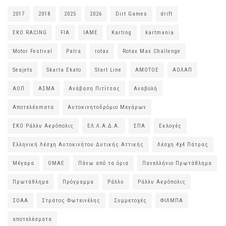
2017
2018
2025
2026
Dirt Games
drift
EKO RACING
FIA
IAME
Karting
kartmania
Motor Festival
Patra
rotax
Rotax Max Challenge
Seajets
Skarta Ekato
Start Line
ΑΜΟΤΟΕ
ΑΟΛΑΠ
ΑΟΠ
ΑΣΜΑ
Ανάβαση Πιτίτσας
Αναβολή
Αποτελέsmατα
Αυτοκινητοδρόμιο Μεγάρων
ΕΚΟ Ράλλυ Ακρόπολις
ΕΛ.Λ.Α.Δ.Α.
ΕΠΑ
Εκλογές
Ελληνική Λέσχη Αυτοκινήτου Δυτικής Αττικής
Λέσχη 4χ4 Πάτρας
Μέγαρα
ΟΜΑΕ
Πάνω από τα όρια
Πανελλήνιο Πρωτάθλημα
Πρωτάθλημα
Πρόγραμμα
Ράλλυ
Ράλλυ Ακρόπολις
ΣΟΑΑ
Στράτος Φωτεινέλης
Συμμετοχές
ΦΙΛΜΠΑ
αποτελέσματα