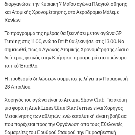
διοργανώσει την Κυριακή 7 Μαΐου αγώνα Πλαγιολίσθησης
και Ατομικής Χρονομέτρησης, στο Αεροδρόμιο Μάλεμε
Χανίων.
Το πρόγραμμα της ημέρας θα ξεκινήσει με τον αγώνα GP
Tuning στις 11:00, ενώ το Drift θα ξεκινήσει στις 13:00. Να
σημειωθεί, πως ο Αγώνας Ατομικής Χρονομέτρησης είναι ο
δεύτερος φετινός στην Κρήτη και προσμετρά στο ομώνυμο
τοπικό Έπαθλο.
Η προθεσμία δηλώσεων συμμετοχής λήγει την Παρασκευή
28 Απριλίου.
Χορηγός του αγώνα είναι το Arcana Show Club. Για ακόμη
μια φορά, η Anek Lines/Blue Star Ferries είναι Χορηγός
Μετακίνησης των αθλητών, ενώ καταλυτική είναι η βοήθεια
που παρέχεται προς την Οργάνωση από τους Εθελοντές
Σαμαρείτες του Ερυθρού Σταυρού, την Πυροσβεστική