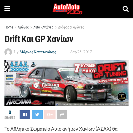
Home
Αγώνες
Auto - Αγώνες
Διάφοροι Αγώνες
Drift Και GP Χανίων
by
Μάρκος Καπετανάκης
Απρ 25, 2017
0
SHARES
Το Αθλητικό Σωματείο Αυτοκινήτων Χανίων (ΑΣΑΧ) θα