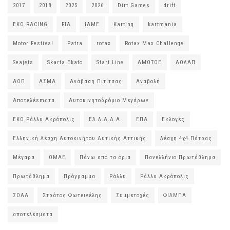
2017
2018
2025
2026
Dirt Games
drift
EKO RACING
FIA
IAME
Karting
kartmania
Motor Festival
Patra
rotax
Rotax Max Challenge
Seajets
Skarta Ekato
Start Line
ΑΜΟΤΟΕ
ΑΟΛΑΠ
ΑΟΠ
ΑΣΜΑ
Ανάβαση Πιτίτσας
Αναβολή
Αποτελέsmατα
Αυτοκινητοδρόμιο Μεγάρων
ΕΚΟ Ράλλυ Ακρόπολις
ΕΛ.Λ.Α.Δ.Α.
ΕΠΑ
Εκλογές
Ελληνική Λέσχη Αυτοκινήτου Δυτικής Αττικής
Λέσχη 4χ4 Πάτρας
Μέγαρα
ΟΜΑΕ
Πάνω από τα όρια
Πανελλήνιο Πρωτάθλημα
Πρωτάθλημα
Πρόγραμμα
Ράλλυ
Ράλλυ Ακρόπολις
ΣΟΑΑ
Στράτος Φωτεινέλης
Συμμετοχές
ΦΙΛΜΠΑ
αποτελέσματα