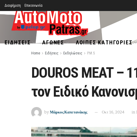
Διαφήμιση
Επικοινωνία
ΕΙΔΉΣΕΙΣ
ΑΓΏΝΕΣ
ΛΟΙΠΈΣ ΚΑΤΗΓΟΡΊΕΣ
Home
Ειδήσεις
Εκδηλώσεις
P.M.S
DOUROS MEAT – 11
τον Ειδικό Κανονι
by
Μάρκος Καπετανάκης
Οκτ 16, 2024
in