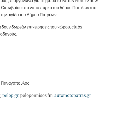
ας ) διοργανώνει για 11η φορά το Patras Motor Show.
20 Οκτωβρίου στο νότιο πάρκο του δήμου Πατρέων στο
 την αιγίδα του Δήμου Πατρέων.
 δουν δωρεάν επιχειρήσεις του χώρου, clubs
 οδηγούς.
ας Παναγόπουλος
ς,
pelop.gr
, peloponnisos fm,
automotopatras.gr