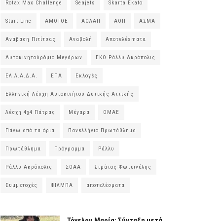
Rotax Max Challenge
Seajets
Skarta Ekato
Start Line
ΑΜΟΤΟΕ
ΑΟΛΑΠ
ΑΟΠ
ΑΣΜΑ
Ανάβαση Πιτίτσας
Αναβολή
Αποτελέsmατα
Αυτοκινητοδρόμιο Μεγάρων
ΕΚΟ Ράλλυ Ακρόπολις
ΕΛ.Λ.Α.Δ.Α.
ΕΠΑ
Εκλογές
Ελληνική Λέσχη Αυτοκινήτου Δυτικής Αττικής
Λέσχη 4χ4 Πάτρας
Μέγαρα
ΟΜΑΕ
Πάνω από τα όρια
Πανελλήνιο Πρωτάθλημα
Πρωτάθλημα
Πρόγραμμα
Ράλλυ
Ράλλυ Ακρόπολις
ΣΟΑΑ
Στράτος Φωτεινέλης
Συμμετοχές
ΦΙΛΜΠΑ
αποτελέσματα
Τόγελου Μαρία: Σύνταξη μετά