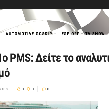
AUTOMOTIVE GOSSIP
ESP OFF – TV SHOW
o PMS: Δείτε το αναλυτ
σμό
0
0
0
P.M.S