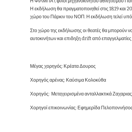
Η ΦΙΛΜΠΑ ( φίλοι μηχανοκίνητου αθλητισμού Πάτρ
Η εκδήλωση θα πραγματοποιηθεί στις 18,19 και 
χώρο του Πάρκιν του ΝΟΠ. Η εκδήλωση τελεί υπό
Στο χώρο της εκδήλωσης οι θεατές θα μπορούν να
αυτοκινήτων και επιδηξη drift από επαγγελματίες
Μέγας χορηγός: Κρέατα Δουρος
Χορηγός αρένας: Καύσιμα Κολοκύθα
Χορηγός: Μεταχειρισμένα ανταλλακτικά Ζαχαρι
Χορηγοί επικοινωνίας: Εφημερίδα Πελοποννήσο