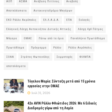
ΑΟΠ
ΑΣΜΑ
Ανάβαση Πιτίτσας
Αναβολή
Αποτελέsmατα
Αυτοκινητοδρόμιο Μεγάρων
ΕΚΟ Ράλλυ Ακρόπολις
ΕΛ.Λ.Α.Δ.Α.
ΕΠΑ
Εκλογές
Ελληνική Λέσχη Αυτοκινήτου Δυτικής Αττικής
Λέσχη 4χ4 Πάτρας
Μέγαρα
ΟΜΑΕ
Πάνω από τα όρια
Πανελλήνιο Πρωτάθλημα
Πρωτάθλημα
Πρόγραμμα
Ράλλυ
Ράλλυ Ακρόπολις
ΣΟΑΑ
Στράτος Φωτεινέλης
Συμμετοχές
ΦΙΛΜΠΑ
αποτελέσματα
Τόγελου Μαρία: Σύνταξη μετά από 15 χρόνια
εργασίας στην ΟΜΑΕ
Ιούλ 31, 2026
42ο AVIN Ράλλυ Φθιώτιδος 2026: Με 6 Ειδικές
Διαδρομές γύρω από τη Λαμία