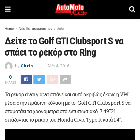
Home
Νέα Κατασκευαστών
Auto
Δείτε το Golf GTI Clubsport S να
σπάει το ρεκόρ στο Ring
by
Chris
Μάι 4, 2016
0
SHARES
Τα ρεκόρ είναι για να σπάνε και αυτό ακριβώς έκανε η VW
μέσα στην πράσινη κόλαση με το Golf GTI Clubsport S να
σταματάει τα χρονόμετρα στο εντυπωσιακό 7’49’’21
σπάζοντας το ρεκόρ του Honda Civic Type R κατά 1,4’’.