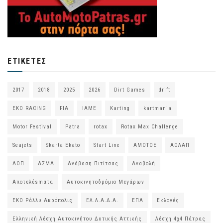
ΕΤΙΚΈΤΕΣ
2017
2018
2025
2026
Dirt Games
drift
EKO RACING
FIA
IAME
Karting
kartmania
Motor Festival
Patra
rotax
Rotax Max Challenge
Seajets
Skarta Ekato
Start Line
ΑΜΟΤΟΕ
ΑΟΛΑΠ
ΑΟΠ
ΑΣΜΑ
Ανάβαση Πιτίτσας
Αναβολή
Αποτελέsmατα
Αυτοκινητοδρόμιο Μεγάρων
ΕΚΟ Ράλλυ Ακρόπολις
ΕΛ.Λ.Α.Δ.Α.
ΕΠΑ
Εκλογές
Ελληνική Λέσχη Αυτοκινήτου Δυτικής Αττικής
Λέσχη 4χ4 Πάτρας