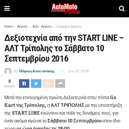
Home
Αγώνες
Auto - Αγώνες
Διάφοροι Αγώνες
Δεξιοτεχνία από την START LINE –
ΑΛΤ Τρίπολης το Σάββατο 10
Σεπτεμβρίου 2016
by
Μάρκος Καπετανάκης
Αυγ 29, 2016
0
SHARES
Μετά την επιτυχημένη πρώτη Δεξιοτεχνία στην πίστα
Go
Kart
της Τρίπολης,
η
ΑΛΤ ΤΡΙΠΟΛΗΣ
με την υποστήριξη
της
START
LINE
ενώνουν και πάλι τις δυνάμεις τους, για
έναν ακόμα αγώνα το
Σάββατο 10 Σεπτεμβρίου
στον ίδιο
χώρο
με ώρα έναρξης τις 18:00.