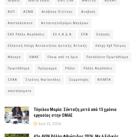
Seajets
Skarta Ekato
Start Line
ΑΜΟΤΟΕ
ΑΟΛΑΠ
ΑΟΠ
ΑΣΜΑ
Ανάβαση Πιτίτσας
Αναβολή
Αποτελέsmατα
Αυτοκινητοδρόμιο Μεγάρων
ΕΚΟ Ράλλυ Ακρόπολις
ΕΛ.Λ.Α.Δ.Α.
ΕΠΑ
Εκλογές
Ελληνική Λέσχη Αυτοκινήτου Δυτικής Αττικής
Λέσχη 4χ4 Πάτρας
Μέγαρα
ΟΜΑΕ
Πάνω από τα όρια
Πανελλήνιο Πρωτάθλημα
Πρωτάθλημα
Πρόγραμμα
Ράλλυ
Ράλλυ Ακρόπολις
ΣΟΑΑ
Στράτος Φωτεινέλης
Συμμετοχές
ΦΙΛΜΠΑ
αποτελέσματα
Τόγελου Μαρία: Σύνταξη μετά από 15 χρόνια
εργασίας στην ΟΜΑΕ
Ιούλ 31, 2026
42ο AVIN Ράλλυ Φθιώτιδος 2026: Με 6 Ειδικές