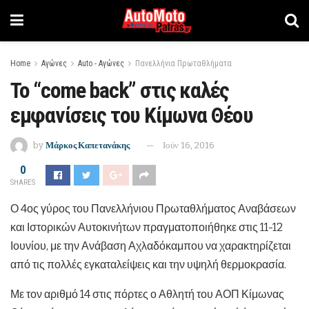
Home
Αγώνες
Auto - Αγώνες
Πανελλήνια Πρωταθλήματα
Το “come back” στις καλές
εμφανίσεις του Κίμωνα Θέου
by
Μάρκος Καπετανάκης
Ιούν 16, 2016
0
SHARES
Ο 4ος γύρος του Πανελλήνιου Πρωταθλήματος Αναβάσεων
και Ιστορικών Αυτοκινήτων πραγματοποιήθηκε στις 11-12
Ιουνίου, με την Ανάβαση Αχλαδόκαμπου να χαρακτηρίζεται
από τις πολλές εγκαταλείψεις και την υψηλή θερμοκρασία.
Με τον αριθμό 14 στις πόρτες ο Αθλητή του ΑΟΠ Κίμωνας