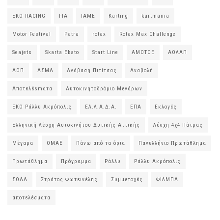
EKO RACING
FIA
IAME
Karting
kartmania
Motor Festival
Patra
rotax
Rotax Max Challenge
Seajets
Skarta Ekato
Start Line
ΑΜΟΤΟΕ
ΑΟΛΑΠ
ΑΟΠ
ΑΣΜΑ
Ανάβαση Πιτίτσας
Αναβολή
Αποτελέsmατα
Αυτοκινητοδρόμιο Μεγάρων
ΕΚΟ Ράλλυ Ακρόπολις
ΕΛ.Λ.Α.Δ.Α.
ΕΠΑ
Εκλογές
Ελληνική Λέσχη Αυτοκινήτου Δυτικής Αττικής
Λέσχη 4χ4 Πάτρας
Μέγαρα
ΟΜΑΕ
Πάνω από τα όρια
Πανελλήνιο Πρωτάθλημα
Πρωτάθλημα
Πρόγραμμα
Ράλλυ
Ράλλυ Ακρόπολις
ΣΟΑΑ
Στράτος Φωτεινέλης
Συμμετοχές
ΦΙΛΜΠΑ
αποτελέσματα