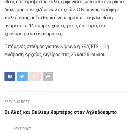
Θέος επέστρεψε στις καλές εμφανίσεις μετά από ένα μικρό
διάλειμμα συνεχιζόμενων ατυχιών. Ο Κίμωνας κατάφερε
παλεύοντας με “τα θηρία” να τερματίσει στην 6η θέση
ανάμεσα σε 14 συμμετέχοντες, μετ ις διαφορές στα
χρονόμετρα να είναι οριακές.
Επόμενος σταθμός για τον Κίμωνα η SEAJETS – 11η
Ανάβαση Αρχαίας Αιγείρας στις 25 και 26 Ιουνίου.
PREVIOUS POST
Οι Άλεξ και Ουίλιαμ Καμπέρος στον Αχλαδόκαμπο
NEXT POST