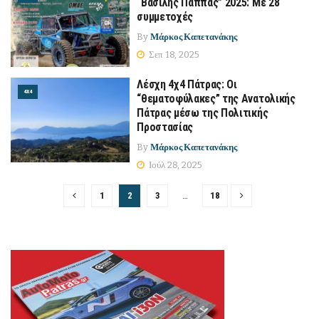
“Βασίλης Παππάς” 2025: Με 28
συμμετοχές
By
Μάρκος Καπετανάκης
Σεπ 18, 2025
Λέσχη 4χ4 Πάτρας: Οι
4Χ4
“θεματοφύλακες” της Ανατολικής
Πάτρας μέσω της Πολιτικής
Προστασίας
By
Μάρκος Καπετανάκης
Ιούλ 28, 2025
1
2
3
…
18