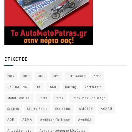
ΕΤΙΚΈΤΕΣ
2017
2018
2025
2026
Dirt Games
drift
EKO RACING
FIA
IAME
Karting
kartmania
Motor Festival
Patra
rotax
Rotax Max Challenge
Seajets
Skarta Ekato
Start Line
ΑΜΟΤΟΕ
ΑΟΛΑΠ
ΑΟΠ
ΑΣΜΑ
Ανάβαση Πιτίτσας
Αναβολή
Αποτελέsmατα
Αυτοκινητοδρόμιο Μεγάρων