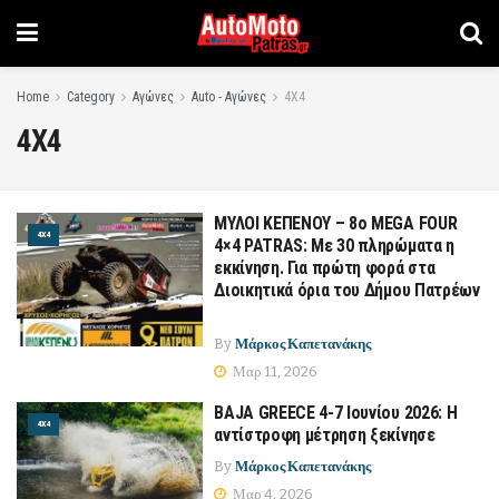
Home
Category
Αγώνες
Auto - Αγώνες
4Χ4
4Χ4
ΜΥΛΟΙ ΚΕΠΕΝΟΥ – 8ο MEGA FOUR
4Χ4
4×4 PATRAS: Με 30 πληρώματα η
εκκίνηση. Για πρώτη φορά στα
Διοικητικά όρια του Δήμου Πατρέων
By
Μάρκος Καπετανάκης
Μαρ 11, 2026
BAJA GREECE 4-7 Ιουνίου 2026: Η
4Χ4
αντίστροφη μέτρηση ξεκίνησε
By
Μάρκος Καπετανάκης
Μαρ 4, 2026