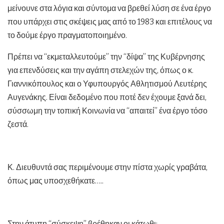
μείνουνε στα λόγια και σύντομα να βρεθεί λύση σε ένα έργο
που υπάρχει στις σκέψεις μας από το 1983 και επιτέλους να
το δούμε έργο πραγματοποιημένο.
Πρέπει να “εκμεταλλευτούμε” την “δίψα” της Κυβέρνησης
για επενδύσεις και την αγάπη στελεχών της, όπως ο κ.
Γιαννικόπουλος και ο Υφυπουργός Αθλητισμού Λευτέρης
Αυγενάκης. Είναι δεδομένο που ποτέ δεν έχουμε ξανά δει,
σύσσωμη την τοπική Κοινωνία να “απαιτεί” ένα έργο τόσο
ζεστά.
Κ. Διευθυντά σας περιμένουμε στην πίστα χωρίς γραβάτα,
όπως μας υποσχεθήκατε…..
Στην άτυπη “σύσκεψη” βρέθηκαν οι κάτωθι: