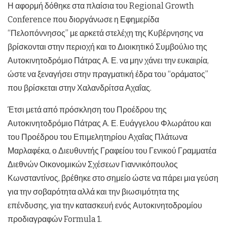
Η αφορμή δόθηκε στα πλαίσια του Regional Growth
Conference που διοργάνωσε η Εφημερίδα
“Πελοπόννησος” με αρκετά στελέχη της Κυβέρνησης να
βρίσκονται στην περιοχή και το Διοικητικό Συμβούλιο της
Αυτοκινητοδρόμιο Πάτρας Α. Ε. να μην χάνει την ευκαιρία,
ώστε να ξεναγήσει στην πραγματική έδρα του “οράματος”
που βρίσκεται στην Χαλανδρίτσα Αχαΐας.
Έτσι μετά από πρόσκληση του Προέδρου της
Αυτοκινητοδρόμιο Πάτρας Α. Ε. Ευάγγελου Φλωράτου και
του Προέδρου του Επιμελητηρίου Αχαΐας Πλάτωνα
Μαρλαφέκα, ο Διευθυντής Γραφείου του Γενικού Γραμματέα
Διεθνών Οικονομικών Σχέσεων Γιαννικόπουλος
Κωνσταντίνος, βρέθηκε στο σημείο ώστε να πάρει μια γεύση
για την σοβαρότητα αλλά και την βιωσιμότητα της
επένδυσης, για την κατασκευή ενός Αυτοκινητοδρομίου
προδιαγραφών Formula 1.