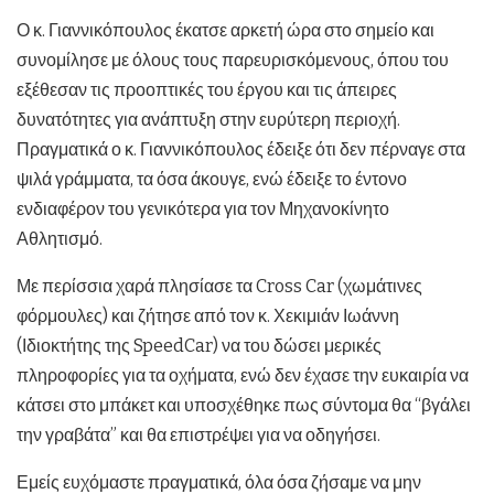
Ο κ. Γιαννικόπουλος έκατσε αρκετή ώρα στο σημείο και
συνομίλησε με όλους τους παρευρισκόμενους, όπου του
εξέθεσαν τις προοπτικές του έργου και τις άπειρες
δυνατότητες για ανάπτυξη στην ευρύτερη περιοχή.
Πραγματικά ο κ. Γιαννικόπουλος έδειξε ότι δεν πέρναγε στα
ψιλά γράμματα, τα όσα άκουγε, ενώ έδειξε το έντονο
ενδιαφέρον του γενικότερα για τον Μηχανοκίνητο
Αθλητισμό.
Με περίσσια χαρά πλησίασε τα Cross Car (χωμάτινες
φόρμουλες) και ζήτησε από τον κ. Χεκιμιάν Ιωάννη
(Ιδιοκτήτης της SpeedCar) να του δώσει μερικές
πληροφορίες για τα οχήματα, ενώ δεν έχασε την ευκαιρία να
κάτσει στο μπάκετ και υποσχέθηκε πως σύντομα θα “βγάλει
την γραβάτα” και θα επιστρέψει για να οδηγήσει.
Εμείς ευχόμαστε πραγματικά, όλα όσα ζήσαμε να μην