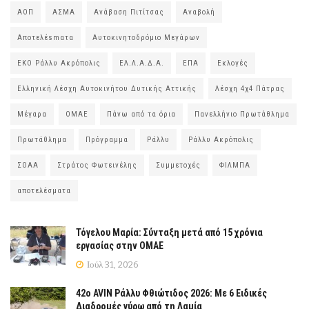
ΑΟΠ
ΑΣΜΑ
Ανάβαση Πιτίτσας
Αναβολή
Αποτελέsmατα
Αυτοκινητοδρόμιο Μεγάρων
ΕΚΟ Ράλλυ Ακρόπολις
ΕΛ.Λ.Α.Δ.Α.
ΕΠΑ
Εκλογές
Ελληνική Λέσχη Αυτοκινήτου Δυτικής Αττικής
Λέσχη 4χ4 Πάτρας
Μέγαρα
ΟΜΑΕ
Πάνω από τα όρια
Πανελλήνιο Πρωτάθλημα
Πρωτάθλημα
Πρόγραμμα
Ράλλυ
Ράλλυ Ακρόπολις
ΣΟΑΑ
Στράτος Φωτεινέλης
Συμμετοχές
ΦΙΛΜΠΑ
αποτελέσματα
Τόγελου Μαρία: Σύνταξη μετά από 15 χρόνια
εργασίας στην ΟΜΑΕ
Ιούλ 31, 2026
42ο AVIN Ράλλυ Φθιώτιδος 2026: Με 6 Ειδικές
Διαδρομές γύρω από τη Λαμία