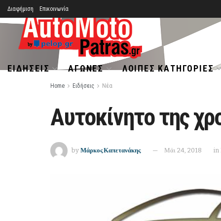
Διαφήμιση
Επικοινωνία
ΕΙΔΉΣΕΙΣ
ΑΓΏΝΕΣ
ΛΟΙΠΈΣ ΚΑΤΗΓΟΡΊΕΣ
Home
Ειδήσεις
Νέα
Αυτοκίνητο της χρο
by
Μάρκος Καπετανάκης
Μάι 24, 2018
in