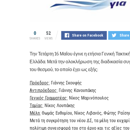
0
52
Share on Facebook
Share 
SHARES
VIEWS
Την Τετάρτη 16 Μαΐου έγινε η ετήσια Γενική Τακτι
Ελλάδα. Μετά την ολοκλήρωση της διαδικασία συγ
του θεσμού, το οποίο έχει ως εξής:
Πρόεδρος:
Γιάννης Σκουφής
Αντιπρόεδρος:
Γιάννης Κανουπάκης
Γενικός Γραμματέας:
Νίκος Μαρινόπουλος
Ταμίας:
Νίκος Λουπάκης
Μέλη:
Θωμάς Ευθυμίου, Νίκος Λιβανός, Φώτης Ραΐση
Μετά τη συγκρότηση του νέου ΔΣ, τα μέλη του ευχαρ
πολύτιμη συνεισφορά του στο έργο και τις αξίες του