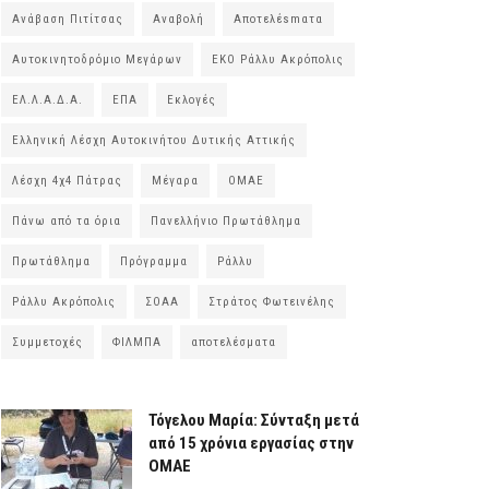
Ανάβαση Πιτίτσας
Αναβολή
Αποτελέsmατα
Αυτοκινητοδρόμιο Μεγάρων
ΕΚΟ Ράλλυ Ακρόπολις
ΕΛ.Λ.Α.Δ.Α.
ΕΠΑ
Εκλογές
Ελληνική Λέσχη Αυτοκινήτου Δυτικής Αττικής
Λέσχη 4χ4 Πάτρας
Μέγαρα
ΟΜΑΕ
Πάνω από τα όρια
Πανελλήνιο Πρωτάθλημα
Πρωτάθλημα
Πρόγραμμα
Ράλλυ
Ράλλυ Ακρόπολις
ΣΟΑΑ
Στράτος Φωτεινέλης
Συμμετοχές
ΦΙΛΜΠΑ
αποτελέσματα
Τόγελου Μαρία: Σύνταξη μετά
από 15 χρόνια εργασίας στην
ΟΜΑΕ