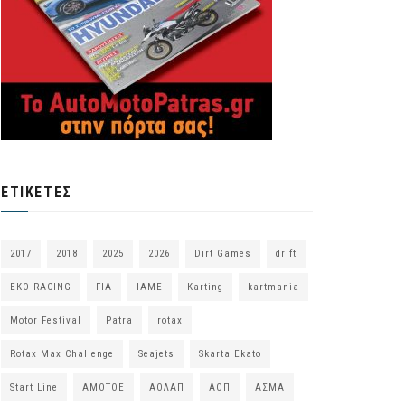
ΕΤΙΚΈΤΕΣ
2017
2018
2025
2026
Dirt Games
drift
EKO RACING
FIA
IAME
Karting
kartmania
Motor Festival
Patra
rotax
Rotax Max Challenge
Seajets
Skarta Ekato
Start Line
ΑΜΟΤΟΕ
ΑΟΛΑΠ
ΑΟΠ
ΑΣΜΑ