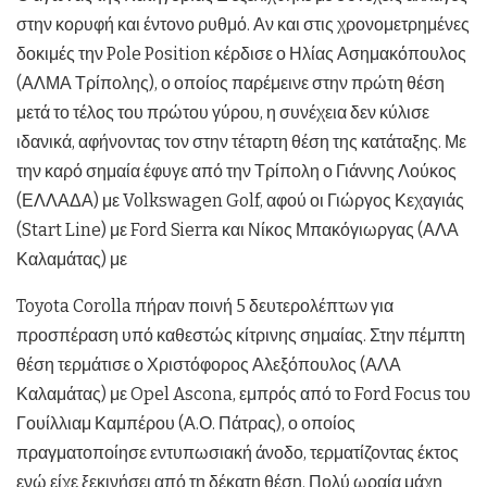
στην κορυφή και έντονο ρυθμό. Αν και στις χρονομετρημένες
δοκιμές την Pole Position κέρδισε ο Ηλίας Ασημακόπουλος
(ΑΛΜΑ Τρίπολης), ο οποίος παρέμεινε στην πρώτη θέση
μετά το τέλος του πρώτου γύρου, η συνέχεια δεν κύλισε
ιδανικά, αφήνοντας τον στην τέταρτη θέση της κατάταξης. Με
την καρό σημαία έφυγε από την Τρίπολη ο Γιάννης Λούκος
(ΕΛΛΑΔΑ) με Volkswagen Golf, αφού οι Γιώργος Κεχαγιάς
(Start Line) με Ford Sierra και Νίκος Μπακόγιωργας (ΑΛΑ
Καλαμάτας) με
Toyota Corolla πήραν ποινή 5 δευτερολέπτων για
προσπέραση υπό καθεστώς κίτρινης σημαίας. Στην πέμπτη
θέση τερμάτισε ο Χριστόφορος Αλεξόπουλος (ΑΛΑ
Καλαμάτας) με Opel Ascona, εμπρός από το Ford Focus του
Γουίλλιαμ Καμπέρου (Α.Ο. Πάτρας), ο οποίος
πραγματοποίησε εντυπωσιακή άνοδο, τερματίζοντας έκτος
ενώ είχε ξεκινήσει από τη δέκατη θέση. Πολύ ωραία μάχη