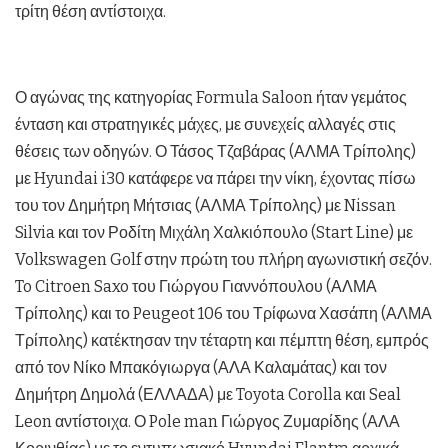
τρίτη θέση αντίστοιχα.
Ο αγώνας της κατηγορίας Formula Saloon ήταν γεμάτος
ένταση και στρατηγικές μάχες, με συνεχείς αλλαγές στις
θέσεις των οδηγών. Ο Τάσος Τζαβάρας (ΑΛΜΑ Τρίπολης)
με Hyundai i30 κατάφερε να πάρει την νίκη, έχοντας πίσω
του τον Δημήτρη Μήτσιας (ΑΛΜΑ Τρίπολης) με Nissan
Silvia και τον Ροδίτη Μιχάλη Χαλκιόπουλο (Start Line) με
Volkswagen Golf στην πρώτη του πλήρη αγωνιστική σεζόν.
To Citroen Saxo του Γιώργου Γιαννόπουλου (ΑΛΜΑ
Τρίπολης) και το Peugeot 106 του Τρίφωνα Χασάπη (ΑΛΜΑ
Τρίπολης) κατέκτησαν την τέταρτη και πέμπτη θέση, εμπρός
από τον Νίκο Μπακόγιωργα (ΑΛΑ Καλαμάτας) και τον
Δημήτρη Δημολά (ΕΛΛΑΔΑ) με Toyota Corolla και Seal
Leon αντίστοιχα. Ο Pole man Γιώργος Ζυμαρίδης (ΑΛΑ