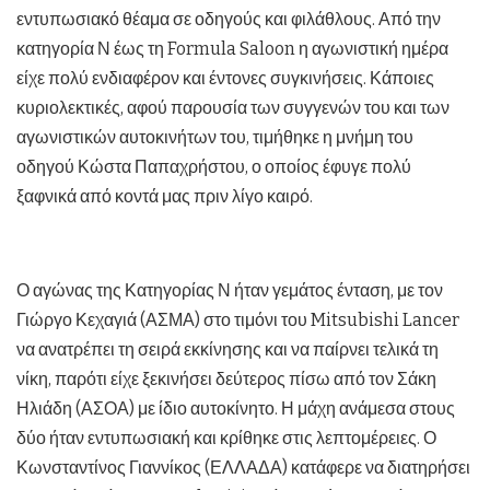
εντυπωσιακό θέαμα σε οδηγούς και φιλάθλους. Από την
κατηγορία Ν έως τη Formula Saloon η αγωνιστική ημέρα
είχε πολύ ενδιαφέρον και έντονες συγκινήσεις. Κάποιες
κυριολεκτικές, αφού παρουσία των συγγενών του και των
αγωνιστικών αυτοκινήτων του, τιμήθηκε η μνήμη του
οδηγού Κώστα Παπαχρήστου, ο οποίος έφυγε πολύ
ξαφνικά από κοντά μας πριν λίγο καιρό.
Ο αγώνας της Κατηγορίας Ν ήταν γεμάτος ένταση, με τον
Γιώργο Κεχαγιά (ΑΣΜΑ) στο τιμόνι του Mitsubishi Lancer
να ανατρέπει τη σειρά εκκίνησης και να παίρνει τελικά τη
νίκη, παρότι είχε ξεκινήσει δεύτερος πίσω από τον Σάκη
Ηλιάδη (ΑΣΟΑ) με ίδιο αυτοκίνητο. Η μάχη ανάμεσα στους
δύο ήταν εντυπωσιακή και κρίθηκε στις λεπτομέρειες. Ο
Κωνσταντίνος Γιαννίκος (ΕΛΛΑΔΑ) κατάφερε να διατηρήσει