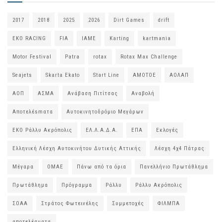
2017
2018
2025
2026
Dirt Games
drift
EKO RACING
FIA
IAME
Karting
kartmania
Motor Festival
Patra
rotax
Rotax Max Challenge
Seajets
Skarta Ekato
Start Line
ΑΜΟΤΟΕ
ΑΟΛΑΠ
ΑΟΠ
ΑΣΜΑ
Ανάβαση Πιτίτσας
Αναβολή
Αποτελέsmατα
Αυτοκινητοδρόμιο Μεγάρων
ΕΚΟ Ράλλυ Ακρόπολις
ΕΛ.Λ.Α.Δ.Α.
ΕΠΑ
Εκλογές
Ελληνική Λέσχη Αυτοκινήτου Δυτικής Αττικής
Λέσχη 4χ4 Πάτρας
Μέγαρα
ΟΜΑΕ
Πάνω από τα όρια
Πανελλήνιο Πρωτάθλημα
Πρωτάθλημα
Πρόγραμμα
Ράλλυ
Ράλλυ Ακρόπολις
ΣΟΑΑ
Στράτος Φωτεινέλης
Συμμετοχές
ΦΙΛΜΠΑ
αποτελέσματα