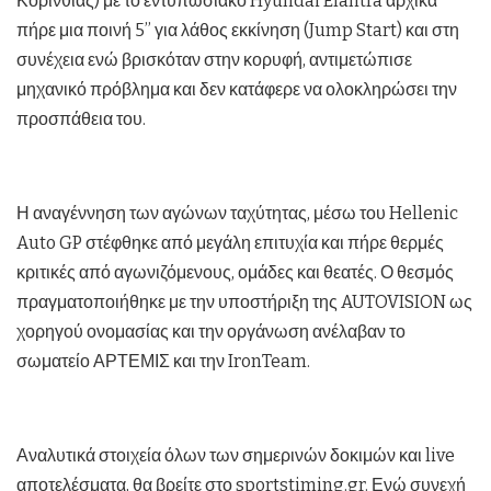
Κορινθίας) με το εντυπωσιακό Hyundai Elantra αρχικά
πήρε μια ποινή 5’’ για λάθος εκκίνηση (Jump Start) και στη
συνέχεια ενώ βρισκόταν στην κορυφή, αντιμετώπισε
μηχανικό πρόβλημα και δεν κατάφερε να ολοκληρώσει την
προσπάθεια του.
Η αναγέννηση των αγώνων ταχύτητας, μέσω του Hellenic
Auto GP στέφθηκε από μεγάλη επιτυχία και πήρε θερμές
κριτικές από αγωνιζόμενους, ομάδες και θεατές. Ο θεσμός
πραγματοποιήθηκε με την υποστήριξη της AUTOVISION ως
χορηγού ονομασίας και την οργάνωση ανέλαβαν το
σωματείο ΑΡΤΕΜΙΣ και την IronTeam.
Αναλυτικά στοιχεία όλων των σημερινών δοκιμών και live
αποτελέσματα, θα βρείτε στο sportstiming.gr. Ενώ συνεχή