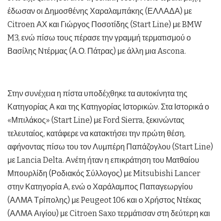
έδωσαν οι Δημοσθένης Χαραλαμπάκης (ΕΛΛΑΔΑ) με
Citroen ΑΧ και Γιώργος Ποσοτίδης (Start Line) με BMW
M3, ενώ πίσω τους πέρασε την γραμμή τερματισμού ο
Βασίλης Ντέρμας (Α.Ο. Πάτρας) με άλλη μια Ascona.
Στην συνέχεια η πίστα υποδέχθηκε τα αυτοκίνητα της
Κατηγορίας Α και της Κατηγορίας Ιστορικών. Στα Ιστορικά ο
«Μπιλάκος» (Start Line) με Ford Sierra, ξεκινώντας
τελευταίος, κατάφερε να κατακτήσει την πρώτη θέση,
αφήνοντας πίσω του τον Λυμπέρη Παπάζογλου (Start Line)
με Lancia Delta. Ανέτη ήταν η επικράτηση του Ματθαίου
Μπουρλίδη (Ροδιακός Σύλλογος) με Mitsubishi Lancer
στην Κατηγορία Α, ενώ ο Χαράλαμπος Παπαγεωργίου
(ΑΛΜΑ Τρίπολης) με Peugeot 106 και ο Χρήστος Ντέκας
(ΑΛΜΑ Αιγίου) με Citroen Saxo τερμάτισαν στη δεύτερη και