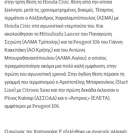
στην τρίτη θέση το Honda Civic, θέση από την οποία
ξεκίνησε, μετά τις χρονομετρημένες δοκιμές. Τέταρτος
τερμάτισε ο Αλέξανδρος Χαραλαμπόπουλος (ΑΣΜΑ) με
Honda Civic στο αγωνιστικό ντεμπούτο του. Και
ακολούθησαν το Mitsubishi Lancer του Παναγιώτη
Σεχιώτη (ΑΛΜΑ Τρίπολης) και τα Peugeot 106 του Γιάννη
Κακεπάκη (ΑΟ Κρήτης) και του Αντώνη
Μπουροθανασόπουλου (ΑΛΜΑ Αιγίου), ο οποίος
πραγματοποίησε ακόμα μια πολύ καλή εμφάνιση, στην
πρώτη του αγωνιστική χρονιά. Στην όγδοη θέση πέρασε τη
γραμμή του τερματισμού ο Αριστοτέλης Μπαρκονίκος (Start
Line) με Citroen Saxo και την πρώτη δεκάδα έκλεισαν ο
Ρένος Καίσαρ (AΣΣOAA) και ο «Άστριος» (ΕΛΕΤΑ),
αμφότεροι με Peugeot 106.
Ο αγώνας της Κατηγορίας Ε εξελίχθηκε με συνεχείς αλλαγές