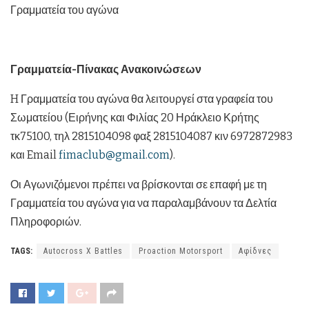
Γραμματεία του αγώνα
Γραμματεία-Πίνακας Ανακοινώσεων
H Γραμματεία του αγώνα θα λειτουργεί στα γραφεία του
Σωματείου (Ειρήνης και Φιλίας 20 Ηράκλειο Κρήτης
τκ75100, τηλ 2815104098 φαξ 2815104087 κιν 6972872983
και Email
fimaclub@gmail.com
).
Οι Αγωνιζόμενοι πρέπει να βρίσκονται σε επαφή με τη
Γραμματεία του αγώνα για να παραλαμβάνουν τα Δελτία
Πληροφοριών.
TAGS:
Autocross X Battles
Proaction Motorsport
Αφίδνες