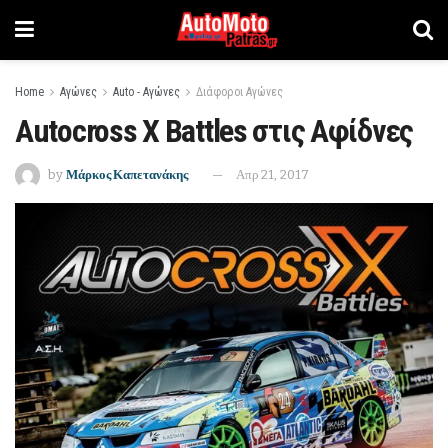
Home
Αγώνες
Auto - Αγώνες
Διάφοροι Αγώνες
Autocross X Battles στις Αφίδνες
by
Μάρκος Καπετανάκης
Απρ 21, 2017