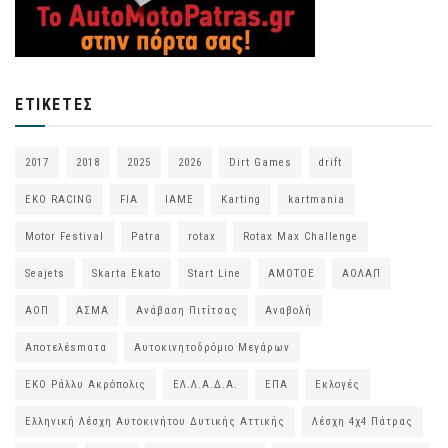
ΕΤΙΚΈΤΕΣ
2017
2018
2025
2026
Dirt Games
drift
EKO RACING
FIA
IAME
Karting
kartmania
Motor Festival
Patra
rotax
Rotax Max Challenge
Seajets
Skarta Ekato
Start Line
ΑΜΟΤΟΕ
ΑΟΛΑΠ
ΑΟΠ
ΑΣΜΑ
Ανάβαση Πιτίτσας
Αναβολή
Αποτελέsmατα
Αυτοκινητοδρόμιο Μεγάρων
ΕΚΟ Ράλλυ Ακρόπολις
ΕΛ.Λ.Α.Δ.Α.
ΕΠΑ
Εκλογές
Ελληνική Λέσχη Αυτοκινήτου Δυτικής Αττικής
Λέσχη 4χ4 Πάτρας