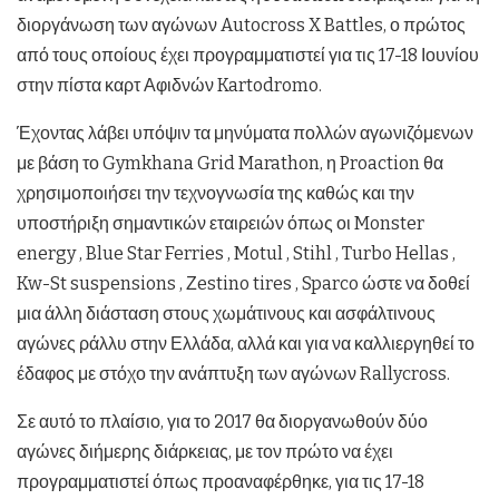
διοργάνωση των αγώνων Autocross X Battles, ο πρώτος
από τους οποίους έχει προγραμματιστεί για τις 17-18 Ιουνίου
στην πίστα καρτ Αφιδνών Kartodromo.
Έχοντας λάβει υπόψιν τα μηνύματα πολλών αγωνιζόμενων
με βάση το Gymkhana Grid Marathon, η Proaction θα
χρησιμοποιήσει την τεχνογνωσία της καθώς και την
υποστήριξη σημαντικών εταιρειών όπως οι Monster
energy , Blue Star Ferries , Motul , Stihl , Turbo Hellas ,
Kw-St suspensions , Ζestino tires , Sparco ώστε να δοθεί
μια άλλη διάσταση στους χωμάτινους και ασφάλτινους
αγώνες ράλλυ στην Ελλάδα, αλλά και για να καλλιεργηθεί το
έδαφος με στόχο την ανάπτυξη των αγώνων Rallycross.
Σε αυτό το πλαίσιο, για το 2017 θα διοργανωθούν δύο
αγώνες διήμερης διάρκειας, με τον πρώτο να έχει
προγραμματιστεί όπως προαναφέρθηκε, για τις 17-18