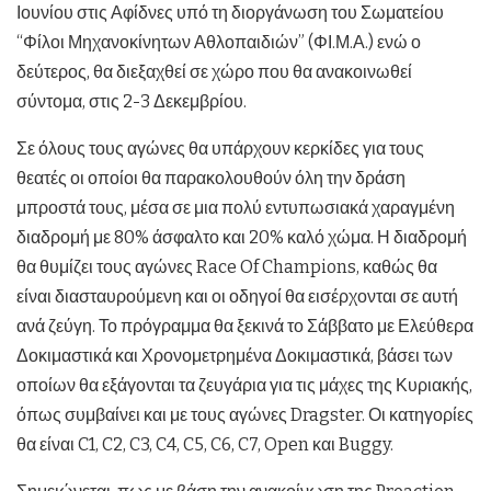
Ιουνίου στις Αφίδνες υπό τη διοργάνωση του Σωματείου
“Φίλοι Μηχανοκίνητων Αθλοπαιδιών” (ΦΙ.Μ.Α.) ενώ ο
δεύτερος, θα διεξαχθεί σε χώρο που θα ανακοινωθεί
σύντομα, στις 2-3 Δεκεμβρίου.
Σε όλους τους αγώνες θα υπάρχουν κερκίδες για τους
θεατές οι οποίοι θα παρακολουθούν όλη την δράση
μπροστά τους, μέσα σε μια πολύ εντυπωσιακά χαραγμένη
διαδρομή με 80% άσφαλτο και 20% καλό χώμα. Η διαδρομή
θα θυμίζει τους αγώνες Race Of Champions, καθώς θα
είναι διασταυρούμενη και οι οδηγοί θα εισέρχονται σε αυτή
ανά ζεύγη. Το πρόγραμμα θα ξεκινά το Σάββατο με Ελεύθερα
Δοκιμαστικά και Χρονομετρημένα Δοκιμαστικά, βάσει των
οποίων θα εξάγονται τα ζευγάρια για τις μάχες της Κυριακής,
όπως συμβαίνει και με τους αγώνες Dragster. Οι κατηγορίες
θα είναι C1, C2, C3, C4, C5, C6, C7, Open και Buggy.