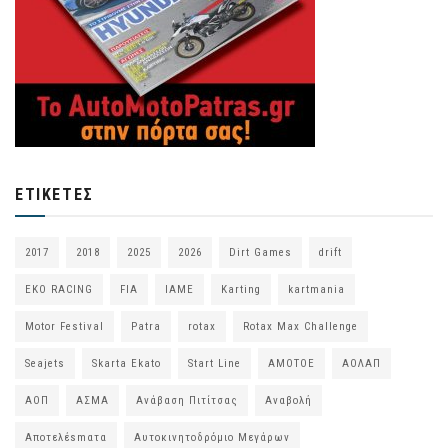
ΕΤΙΚΈΤΕΣ
2017
2018
2025
2026
Dirt Games
drift
EKO RACING
FIA
IAME
Karting
kartmania
Motor Festival
Patra
rotax
Rotax Max Challenge
Seajets
Skarta Ekato
Start Line
ΑΜΟΤΟΕ
ΑΟΛΑΠ
ΑΟΠ
ΑΣΜΑ
Ανάβαση Πιτίτσας
Αναβολή
Αποτελέsmατα
Αυτοκινητοδρόμιο Μεγάρων