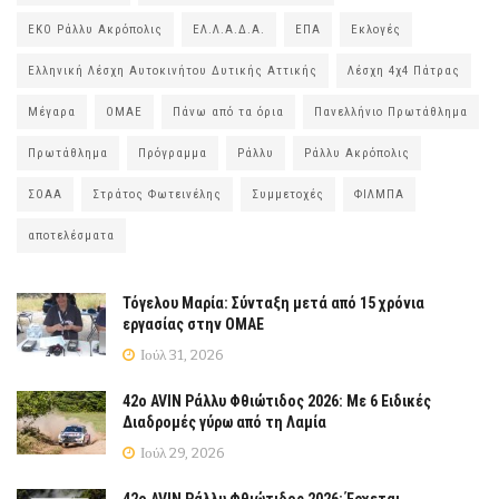
ΕΚΟ Ράλλυ Ακρόπολις
ΕΛ.Λ.Α.Δ.Α.
ΕΠΑ
Εκλογές
Ελληνική Λέσχη Αυτοκινήτου Δυτικής Αττικής
Λέσχη 4χ4 Πάτρας
Μέγαρα
ΟΜΑΕ
Πάνω από τα όρια
Πανελλήνιο Πρωτάθλημα
Πρωτάθλημα
Πρόγραμμα
Ράλλυ
Ράλλυ Ακρόπολις
ΣΟΑΑ
Στράτος Φωτεινέλης
Συμμετοχές
ΦΙΛΜΠΑ
αποτελέσματα
Τόγελου Μαρία: Σύνταξη μετά από 15 χρόνια
εργασίας στην ΟΜΑΕ
Ιούλ 31, 2026
42ο AVIN Ράλλυ Φθιώτιδος 2026: Με 6 Ειδικές
Διαδρομές γύρω από τη Λαμία
Ιούλ 29, 2026
42ο AVIN Ράλλυ Φθιώτιδος 2026: Έρχεται