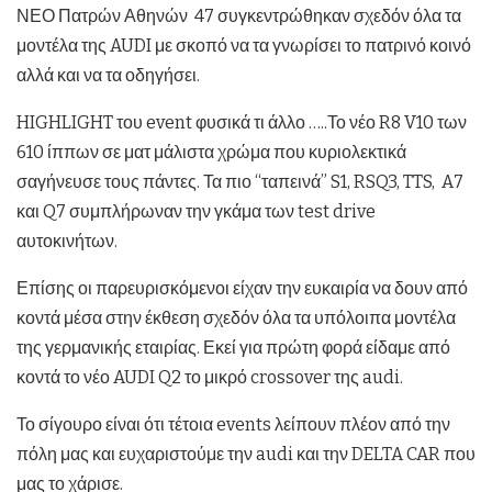
ΝΕΟ Πατρών Αθηνών 47 συγκεντρώθηκαν σχεδόν όλα τα
μοντέλα της AUDI με σκοπό να τα γνωρίσει το πατρινό κοινό
αλλά και να τα οδηγήσει.
HIGHLIGHT του event φυσικά τι άλλο …..Το νέο R8 V10 των
610 ίππων σε ματ μάλιστα χρώμα που κυριολεκτικά
σαγήνευσε τους πάντες. Τα πιο “ταπεινά” S1, RSQ3, TTS, A7
και Q7 συμπλήρωναν την γκάμα των test drive
αυτοκινήτων.
Επίσης οι παρευρισκόμενοι είχαν την ευκαιρία να δουν από
κοντά μέσα στην έκθεση σχεδόν όλα τα υπόλοιπα μοντέλα
της γερμανικής εταιρίας. Εκεί για πρώτη φορά είδαμε από
κοντά το νέο AUDI Q2 το μικρό crossover της audi.
Το σίγουρο είναι ότι τέτοια events λείπουν πλέον από την
πόλη μας και ευχαριστούμε την audi και την DELTA CAR που
μας το χάρισε.