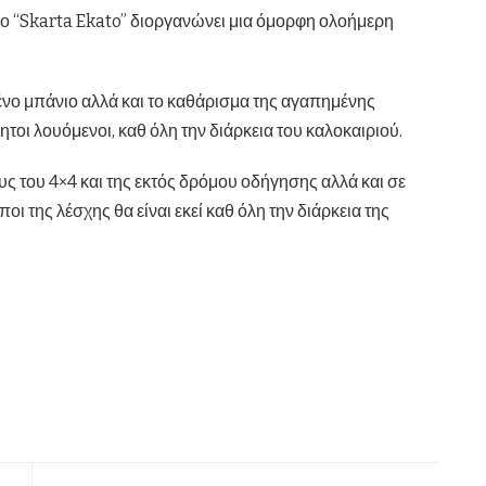
ίο “Skarta Ekato” διοργανώνει μια όμορφη ολοήμερη
ένο μπάνιο αλλά και το καθάρισμα της αγαπημένης
οι λουόμενοι, καθ όλη την διάρκεια του καλοκαιριού.
ς του 4×4 και της εκτός δρόμου οδήγησης αλλά και σε
ι της λέσχης θα είναι εκεί καθ όλη την διάρκεια της