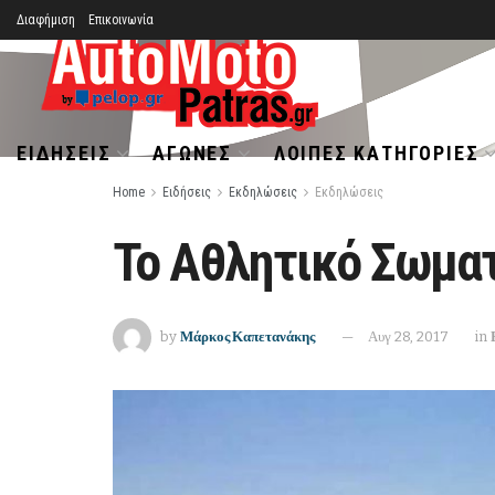
Διαφήμιση
Επικοινωνία
ΕΙΔΉΣΕΙΣ
ΑΓΏΝΕΣ
ΛΟΙΠΈΣ ΚΑΤΗΓΟΡΊΕΣ
Home
Ειδήσεις
Εκδηλώσεις
Εκδηλώσεις
Το Αθλητικό Σωματε
by
Μάρκος Καπετανάκης
Αυγ 28, 2017
in