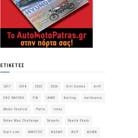
ΕΤΙΚΈΤΕΣ
2017
2018
2025
2026
Dirt Games
drift
EKO RACING
FIA
IAME
Karting
kartmania
Motor Festival
Patra
rotax
Rotax Max Challenge
Seajets
Skarta Ekato
Start Line
ΑΜΟΤΟΕ
ΑΟΛΑΠ
ΑΟΠ
ΑΣΜΑ