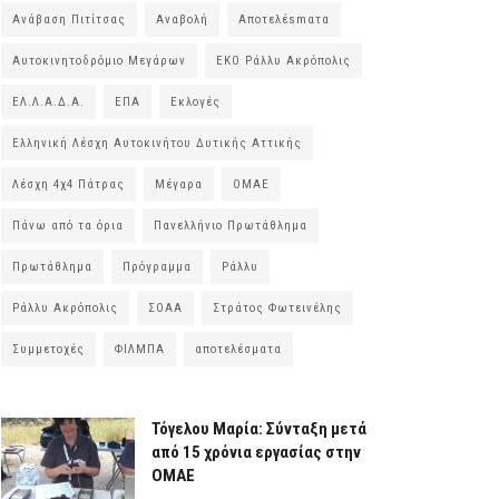
Ανάβαση Πιτίτσας
Αναβολή
Αποτελέsmατα
Αυτοκινητοδρόμιο Μεγάρων
ΕΚΟ Ράλλυ Ακρόπολις
ΕΛ.Λ.Α.Δ.Α.
ΕΠΑ
Εκλογές
Ελληνική Λέσχη Αυτοκινήτου Δυτικής Αττικής
Λέσχη 4χ4 Πάτρας
Μέγαρα
ΟΜΑΕ
Πάνω από τα όρια
Πανελλήνιο Πρωτάθλημα
Πρωτάθλημα
Πρόγραμμα
Ράλλυ
Ράλλυ Ακρόπολις
ΣΟΑΑ
Στράτος Φωτεινέλης
Συμμετοχές
ΦΙΛΜΠΑ
αποτελέσματα
Τόγελου Μαρία: Σύνταξη μετά
από 15 χρόνια εργασίας στην
ΟΜΑΕ