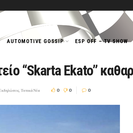
AUTOMOTIVE GOSSIP
ESP OFF – TV SHOW
ίο “Skarta Ekato” καθαρί
0
0
0
Εκδηλώσεις
,
Τοπικά Νέα