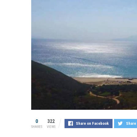
0
322
Share on Facebook
Share 
SHARES
VIEWS