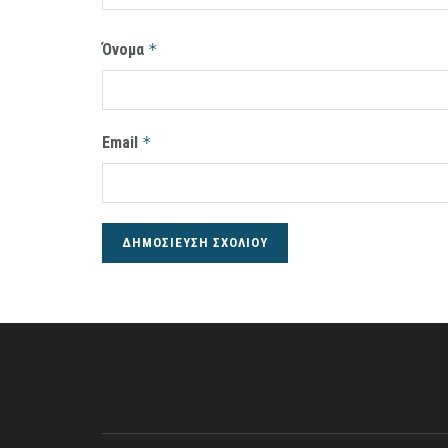
Όνομα
*
Email
*