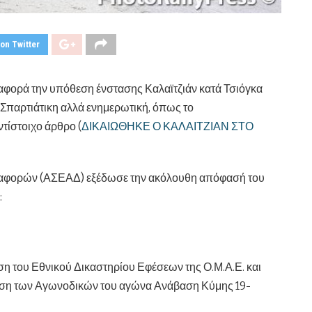
on Twitter
φορά την υπόθεση ένστασης Καλαϊτζιάν κατά Τσιόγκα
Σπαρτιάτικη αλλά ενημερωτική, όπως το
τίστοιχο άρθρο (
ΔΙΚΑΙΩΘΗΚΕ Ο ΚΑΛΑΙΤΖΙΑΝ ΣΤΟ
ιαφορών (ΑΣΕΑΔ) εξέδωσε την ακόλουθη απόφασή του
:
ση του Εθνικού Δικαστηρίου Εφέσεων της Ο.Μ.Α.Ε. και
όφαση των Αγωνοδικών του αγώνα Ανάβαση Κύμης 19-