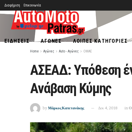
Διαφήμιση
Επικοινωνία
ΕΙΔΉΣΕΙΣ
ΑΓΏΝΕΣ
ΛΟΙΠΈΣ ΚΑΤΗΓΟΡΊΕΣ
Home
Αγώνες
Auto - Αγώνες
ΟΜΑΕ
ΑΣΕΑΔ: Yπόθεση έν
Ανάβαση Κύμης
by
Μάρκος Καπετανάκης
Δεκ 4, 2018
in
Ο