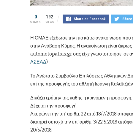
0
192
Share on Facebook
Share 
SHARES
VIEWS
Η ΟΜΑΕ εξέδωσε την πιο κάτω ανακοίνωση που α
στην Ανάβαση Κύμης. Η ανακοίνωση είναι άκρως 
automotopatras.gr σας είχε γνωστοποιήσει σε αν
ΑΣΕΑΔ
) :
Το Ανώτατο Συμβούλιο Επιλύσεως Αθλητικών Δ
επί της προσφυγής του αθλητή Ιωάννη Καλαϊτζιάν
Δικάζει ερήμην της καθής η κρινόμενη προσφυγή.
Δέχεται την προσφυγή.
Ακυρώνει την υπ’ αριθμ. 22 από 18/7/2018 απόφα
διατηρεί σε ισχύ την υπ’ αριθμ. 3/22.5.2018 απ
20/5/2018.