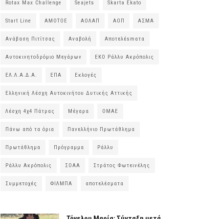
Rotax Max Challenge
Seajets
Skarta Ekato
Start Line
ΑΜΟΤΟΕ
ΑΟΛΑΠ
ΑΟΠ
ΑΣΜΑ
Ανάβαση Πιτίτσας
Αναβολή
Αποτελέsmατα
Αυτοκινητοδρόμιο Μεγάρων
ΕΚΟ Ράλλυ Ακρόπολις
ΕΛ.Λ.Α.Δ.Α.
ΕΠΑ
Εκλογές
Ελληνική Λέσχη Αυτοκινήτου Δυτικής Αττικής
Λέσχη 4χ4 Πάτρας
Μέγαρα
ΟΜΑΕ
Πάνω από τα όρια
Πανελλήνιο Πρωτάθλημα
Πρωτάθλημα
Πρόγραμμα
Ράλλυ
Ράλλυ Ακρόπολις
ΣΟΑΑ
Στράτος Φωτεινέλης
Συμμετοχές
ΦΙΛΜΠΑ
αποτελέσματα
Τόγελου Μαρία: Σύνταξη μετά