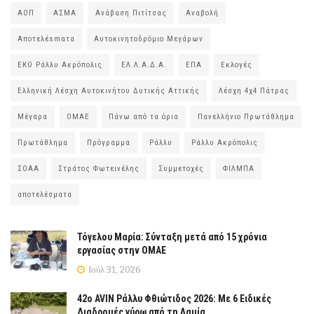
ΑΟΠ
ΑΣΜΑ
Ανάβαση Πιτίτσας
Αναβολή
Αποτελέsmατα
Αυτοκινητοδρόμιο Μεγάρων
ΕΚΟ Ράλλυ Ακρόπολις
ΕΛ.Λ.Α.Δ.Α.
ΕΠΑ
Εκλογές
Ελληνική Λέσχη Αυτοκινήτου Δυτικής Αττικής
Λέσχη 4χ4 Πάτρας
Μέγαρα
ΟΜΑΕ
Πάνω από τα όρια
Πανελλήνιο Πρωτάθλημα
Πρωτάθλημα
Πρόγραμμα
Ράλλυ
Ράλλυ Ακρόπολις
ΣΟΑΑ
Στράτος Φωτεινέλης
Συμμετοχές
ΦΙΛΜΠΑ
αποτελέσματα
Τόγελου Μαρία: Σύνταξη μετά από 15 χρόνια
εργασίας στην ΟΜΑΕ
Ιούλ 31, 2026
42ο AVIN Ράλλυ Φθιώτιδος 2026: Με 6 Ειδικές
Διαδρομές γύρω από τη Λαμία