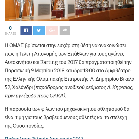
0
SHARES
Η ΟΜΑΕ βρίσκεται στην ευχάριστη θέση να ανακοινώσει
πως η Τελετή Απονομής των Επάθλων για τους αγώνες
Αυτοκινήτου και Karting του 2017 θα πραγματοποιηθεί την
Παρασκευή 9 Μαρτίου 2018 και ώρα 18:00 στο Αμφιθέατρο
της Ελληνικής Ολυμπιακής Επιτροπής, Λ. Δημητρίου Βικέλα
52, Χαλάνδρι
(παράδρομος ανοδικού ρεύματος Λ. Κηφισίας,
πριν την έξοδο προς ΟΑΚΑ).
Η παρουσία των φίλων του μηχανοκίνητου αθλητισμού θα
είναι τιμή για τους βραβευόμενους αθλητές και τα στελέχη
της Ομοσπονδίας.