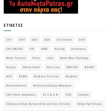
ΕΤΙΚΈΤΕΣ
2017
2018
2025
2026
Dirt Games
drift
EKO RACING
FIA
IAME
Karting
kartmania
Motor Festival
Patra
rotax
Rotax Max Challenge
Seajets
Skarta Ekato
Start Line
ΑΜΟΤΟΕ
ΑΟΛΑΠ
ΑΟΠ
ΑΣΜΑ
Ανάβαση Πιτίτσας
Αναβολή
Αποτελέsmατα
Αυτοκινητοδρόμιο Μεγάρων
ΕΚΟ Ράλλυ Ακρόπολις
ΕΛ.Λ.Α.Δ.Α.
ΕΠΑ
Εκλογές
Ελληνική Λέσχη Αυτοκινήτου Δυτικής Αττικής
Λέσχη 4χ4 Πάτρας