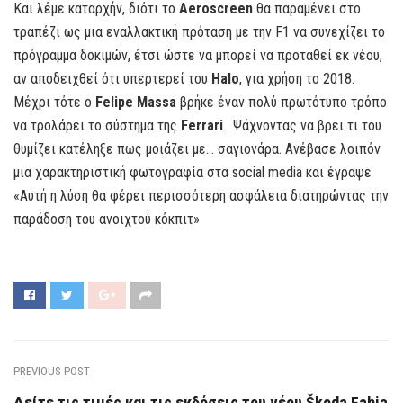
Και λέμε καταρχήν, διότι το
Aeroscreen
θα παραμένει στο
τραπέζι ως μια εναλλακτική πρόταση με την F1 να συνεχίζει το
πρόγραμμα δοκιμών, έτσι ώστε να μπορεί να προταθεί εκ νέου,
αν αποδειχθεί ότι υπερτερεί του
Halo
, για χρήση το 2018.
Μέχρι τότε o
Felipe Massa
βρήκε έναν πολύ πρωτότυπο τρόπο
να τρολάρει το σύστημα της
Ferrari
. Ψάχνοντας να βρει τι του
θυμίζει κατέληξε πως μοιάζει με… σαγιονάρα. Ανέβασε λοιπόν
μια χαρακτηριστική φωτογραφία στα social media και έγραψε
«Αυτή η λύση θα φέρει περισσότερη ασφάλεια διατηρώντας την
παράδοση του ανοιχτού κόκπιτ»
PREVIOUS POST
Δείτε τις τιμές και τις εκδόσεις του νέου Škoda Fabia