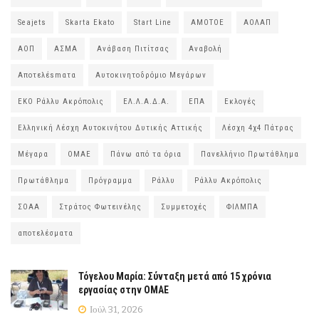
Seajets
Skarta Ekato
Start Line
ΑΜΟΤΟΕ
ΑΟΛΑΠ
ΑΟΠ
ΑΣΜΑ
Ανάβαση Πιτίτσας
Αναβολή
Αποτελέsmατα
Αυτοκινητοδρόμιο Μεγάρων
ΕΚΟ Ράλλυ Ακρόπολις
ΕΛ.Λ.Α.Δ.Α.
ΕΠΑ
Εκλογές
Ελληνική Λέσχη Αυτοκινήτου Δυτικής Αττικής
Λέσχη 4χ4 Πάτρας
Μέγαρα
ΟΜΑΕ
Πάνω από τα όρια
Πανελλήνιο Πρωτάθλημα
Πρωτάθλημα
Πρόγραμμα
Ράλλυ
Ράλλυ Ακρόπολις
ΣΟΑΑ
Στράτος Φωτεινέλης
Συμμετοχές
ΦΙΛΜΠΑ
αποτελέσματα
Τόγελου Μαρία: Σύνταξη μετά από 15 χρόνια
εργασίας στην ΟΜΑΕ
Ιούλ 31, 2026