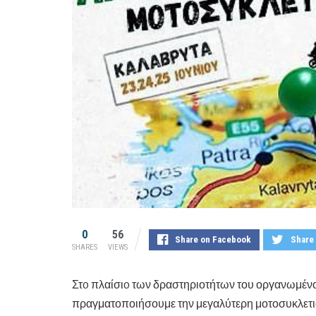
0
56
Share on Facebook
Share 
SHARES
VIEWS
Στo πλαίσιo των δραστηριοτήτων του οργανωμένο
πραγματοποιήσουμε την μεγαλύτερη μοτοσυκλετισ