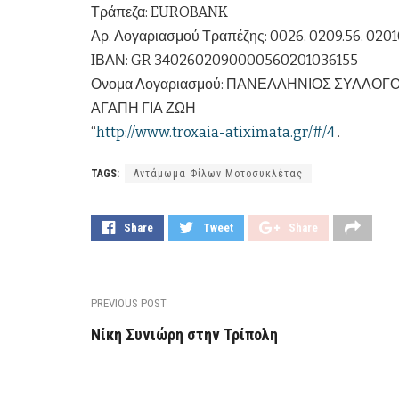
Τράπεζα: EUROBANK
Αρ. Λογαριασμού Τραπέζης: 0026. 0209.56. 0201
IΒΑΝ: GR 3402602090000560201036155
Ονομα Λογαριασμού: ΠΑΝΕΛΛΗΝΙΟΣ ΣΥΛΛΟ
ΑΓΑΠΗ ΓΙΑ ΖΩΗ
“
http://
www.troxaia-atiximata.gr/#/
4
.
TAGS:
Αντάμωμα Φίλων Μοτοσυκλέτας
Share
Tweet
Share
PREVIOUS POST
Νίκη Συνιώρη στην Τρίπολη