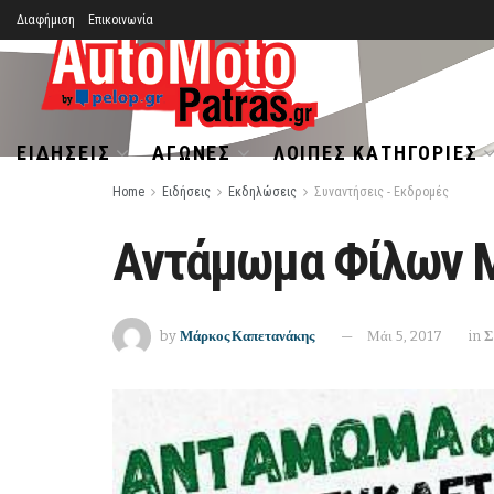
Διαφήμιση
Επικοινωνία
ΕΙΔΉΣΕΙΣ
ΑΓΏΝΕΣ
ΛΟΙΠΈΣ ΚΑΤΗΓΟΡΊΕΣ
Home
Ειδήσεις
Εκδηλώσεις
Συναντήσεις - Εκδρομές
Αντάμωμα Φίλων 
by
Μάρκος Καπετανάκης
Μάι 5, 2017
in
Σ