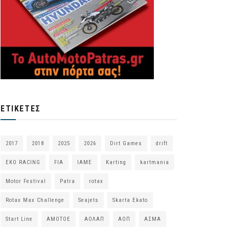
ΕΤΙΚΈΤΕΣ
2017
2018
2025
2026
Dirt Games
drift
EKO RACING
FIA
IAME
Karting
kartmania
Motor Festival
Patra
rotax
Rotax Max Challenge
Seajets
Skarta Ekato
Start Line
ΑΜΟΤΟΕ
ΑΟΛΑΠ
ΑΟΠ
ΑΣΜΑ