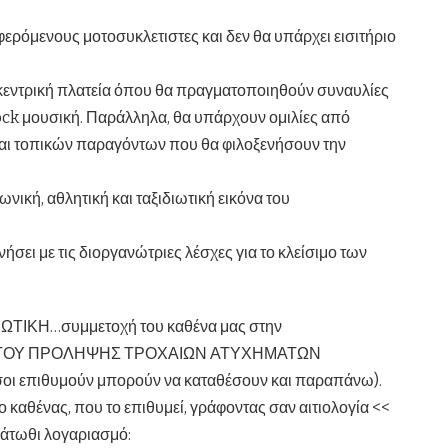
φερόμενους μοτοσυκλετιστες και δεν θα υπάρχει εισιτήριο
κεντρική πλατεία όπου θα πραγματοποιηθούν συναυλίες
ock μουσική. Παράλληλα, θα υπάρχουν ομιλίες από
αι τοπικών παραγόντων που θα φιλοξενήσουν την
νωνική, αθλη
τική και ταξιδιωτική εικόνα του
σει με τις διοργανώτριες λέσχες για το κλείσιμο των
ΤΙΚΗ…συμμετοχή του καθένα μας στην
ΛΟΓΟΥ ΠΡΟΛΗΨΗΣ ΤΡΟΧΑΙΩΝ ΑΤΥΧΗΜΑΤΩΝ
οι επιθυμούν μπορούν να καταθέσουν και παραπάνω).
 καθένας, που το επιθυμεί, γράφοντας σαν αιτιολογία <<
ωθι λογαριασμό: