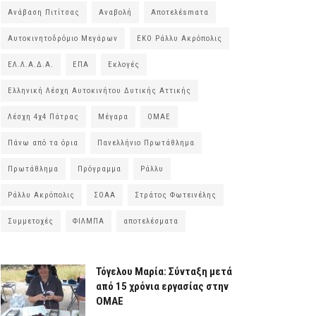
Ανάβαση Πιτίτσας
Αναβολή
Αποτελέsmατα
Αυτοκινητοδρόμιο Μεγάρων
ΕΚΟ Ράλλυ Ακρόπολις
ΕΛ.Λ.Α.Δ.Α.
ΕΠΑ
Εκλογές
Ελληνική Λέσχη Αυτοκινήτου Δυτικής Αττικής
Λέσχη 4χ4 Πάτρας
Μέγαρα
ΟΜΑΕ
Πάνω από τα όρια
Πανελλήνιο Πρωτάθλημα
Πρωτάθλημα
Πρόγραμμα
Ράλλυ
Ράλλυ Ακρόπολις
ΣΟΑΑ
Στράτος Φωτεινέλης
Συμμετοχές
ΦΙΛΜΠΑ
αποτελέσματα
Τόγελου Μαρία: Σύνταξη μετά
από 15 χρόνια εργασίας στην
ΟΜΑΕ