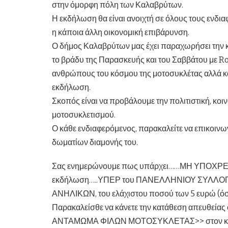
στην όμορφη πόλη των Καλαβρύτων.
Η εκδήλωση θα είναι ανοιχτή σε όλους τους ενδια
η κάποια άλλη οικονομική επιβάρυνση.
Ο δήμος Καλαβρύτων μας έχει παραχωρήσει την 
το βράδυ της Παρασκευής και του Σαββάτου με R
ανθρώπους του κόσμου της μοτοσυκλέτας αλλά κ
εκδήλωση.
Σκοπός είναι να προβάλουμε την πολιτιστική, κοι
μοτοσυκλετισμού.
Ο κάθε ενδιαφερόμενος, παρακαλείτε να επικοινωνή
δωματίων διαμονής του.
Σας ενημερώνουμε πως υπάρχει……ΜΗ ΥΠΟΧΡΕΩ
εκδήλωση…..ΥΠΕΡ του ΠΑΝΕΛΛΗΝΙΟΥ ΣΥΛ
ΑΝΗΛΙΚΩΝ, του ελάχιστου ποσού των 5 ευρώ (όσ
Παρακαλείσθε να κάνετε την κατάθεση απευθείας ο
ΑΝΤΑΜΩΜΑ ΦΙΛΩΝ ΜΟΤΟΣΥΚΛΕΤΑΣ>> στον κάτ