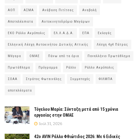
ΑΟΠ
ΑΣΜΑ
Ανάβαση Πιτίτσας
Αναβολή
Αποτελέsmατα
Αυτοκινητοδρόμιο Μεγάρων
ΕΚΟ Ράλλυ Ακρόπολις
ΕΛ.Λ.Α.Δ.Α.
ΕΠΑ
Εκλογές
Ελληνική Λέσχη Αυτοκινήτου Δυτικής Αττικής
Λέσχη 4χ4 Πάτρας
Μέγαρα
ΟΜΑΕ
Πάνω από τα όρια
Πανελλήνιο Πρωτάθλημα
Πρωτάθλημα
Πρόγραμμα
Ράλλυ
Ράλλυ Ακρόπολις
ΣΟΑΑ
Στράτος Φωτεινέλης
Συμμετοχές
ΦΙΛΜΠΑ
αποτελέσματα
Τόγελου Μαρία: Σύνταξη μετά από 15 χρόνια
εργασίας στην ΟΜΑΕ
Ιούλ 31, 2026
42ο AVIN Ράλλυ Φθιώτιδος 2026: Με 6 Ειδικές