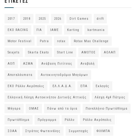
ΕΤΙΚΈΤΕΣ
2017
2018
2025
2026
Dirt Games
drift
EKO RACING
FIA
IAME
Karting
kartmania
Motor Festival
Patra
rotax
Rotax Max Challenge
Seajets
Skarta Ekato
Start Line
ΑΜΟΤΟΕ
ΑΟΛΑΠ
ΑΟΠ
ΑΣΜΑ
Ανάβαση Πιτίτσας
Αναβολή
Αποτελέsmατα
Αυτοκινητοδρόμιο Μεγάρων
ΕΚΟ Ράλλυ Ακρόπολις
ΕΛ.Λ.Α.Δ.Α.
ΕΠΑ
Εκλογές
Ελληνική Λέσχη Αυτοκινήτου Δυτικής Αττικής
Λέσχη 4χ4 Πάτρας
Μέγαρα
ΟΜΑΕ
Πάνω από τα όρια
Πανελλήνιο Πρωτάθλημα
Πρωτάθλημα
Πρόγραμμα
Ράλλυ
Ράλλυ Ακρόπολις
ΣΟΑΑ
Στράτος Φωτεινέλης
Συμμετοχές
ΦΙΛΜΠΑ