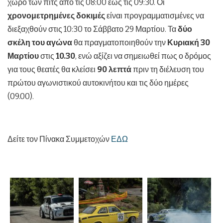
χώρο των πιτς από τις 08:00 έως τις 09:30. Οι
χρονομετρημένες δοκιμές
είναι προγραμματισμένες να
διεξαχθούν στις 10:30 το Σάββατο 29 Μαρτίου. Τα
δύο
σκέλη του αγώνα
θα πραγματοποιηθούν την
Κυριακή 30
Μαρτίου
στις
10.30
, ενώ αξίζει να σημειωθεί πως ο δρόμος
για τους θεατές θα κλείσει
90 λεπτά
πριν τη διέλευση του
πρώτου αγωνιστικού αυτοκινήτου και τις δύο ημέρες
(09.00).
Δείτε τον Πίνακα Συμμετοχών
ΕΔΩ