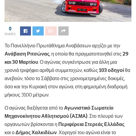
0
SHARES
Το Πανελλήνιο Πρωτάθλημα Αναβάσεων αρχίζει με την
Ανάβαση Ριτσώνας
, η οποία θα πραγματοποιηθεί στις
29
και 30 Μαρτίου
. Ο αγώνας συγκέντρωσε για άλλη μια
χρονιά τριψήφιο αριθμό συμμετοχών, καθώς
103 οδηγοί
θα
ανεβούν, τόσο το Σάββατο στις χρονομετρημένες δοκιμές,
όσο και την Κυριακή στον αγώνα, στη φημισμένη διαδρομή
μήκους 3100 μέτρων.
Ο αγώνας διεξάγεται από το
Αγωνιστικό Σωματείο
Μηχανοκίνητου Αθλητισμού (ΑΣΜΑ)
. Στο πλευρό των
οργανωτών βρίσκονται η
Περιφέρεια Στερεάς Ελλάδας
και ο
Δήμος Χαλκιδέων
. Χορηγοί του αγώνα είναι το