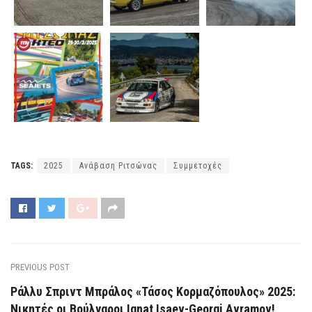
TAGS:
2025
Ανάβαση Ριτσώνας
Συμμετοχές
PREVIOUS POST
Ράλλυ Σπριντ Μπράλος «Τάσος Κορμαζόπουλος» 2025:
Νικητές οι Βούλγαροι Ignat Isaev-Georgi Avramov!