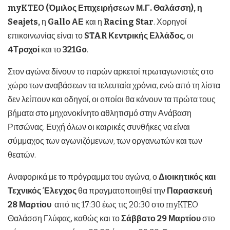
myKTEO
(Όμιλος Επιχειρήσεων Μ.Γ. Θαλάσση), η
Seajets
,
η
Gallo
ΑΕ
και η
Racing
Star
. Χορηγοί
επικοινωνίας είναι το
STAR
Κεντρικής Ελλάδος
, οι
4Τροχοί
και το
321
Go
.
Στον αγώνα δίνουν το παρών αρκετοί πρωταγωνιστές στο
χώρο των αναβάσεων τα τελευταία χρόνια, ενώ από τη λίστα
δεν λείπουν και οδηγοί, οι οποίοι θα κάνουν τα πρώτα τους
βήματα στο μηχανοκίνητο αθλητισμό στην Ανάβαση
Ριτσώνας. Ευχή όλων οι καιρικές συνθήκες να είναι
σύμμαχος των αγωνιζόμενων, των οργανωτών και των
θεατών.
Αναφορικά με το πρόγραμμα του αγώνα, ο
Διοικητικός και
Τεχνικός Έλεγχος
θα πραγματοποιηθεί την
Παρασκευή
28 Μαρτίου
από τις 17:30 έως τις 20:30 στο myKTEO
Θαλάσση Γλύφας, καθώς και το
Σάββατο 29 Μαρτίου
στο