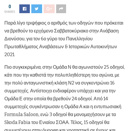
0
SHARES
Παρά λίγο τριψήφιος ο αριθμός των οδηγών που πρόκειται
να βρεθούν το ερχόμενο Σαββατοκύριακο στην Ανάβαση
Διονύσου, για τον 6ο γύρο του Πανελληνίου
Πρωταθλήματος Αναβάσεων & Ιστορικών Αυτοκινήτων
2021.
Πιο συγκεκριμένα, στην Ομάδα Ν θα αγωνιστούν 25 οδηγοί,
κάτι που την καθιστά την πολυπληθέστερη του αγώνα, με
την πολύ ανταγωνιστική κλάση Ν2 να συγκεντρώνει 16
συμμετοχές. Αντίστοιχο ενδιαφέρον υπάρχει και για την
Ομάδα Ε στην οποία θα βρεθούν 24 οδηγοί. Από 14
συμμετοχές συγκέντρωσαν η Ομάδα Α και η εντυπωσιακή
Formula Saloon, ενώ 3 οδηγοί θα μονομαχήσουν με τα
Skoda Fabia του Ενιαίου ΣΟΑΑ. Τέλος, 15 οδηγοί θα
συμμετέχουν στην όμορφη και χορταστική σε ήχους και