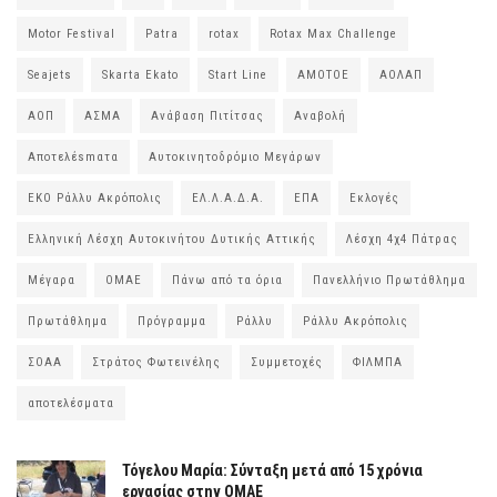
Motor Festival
Patra
rotax
Rotax Max Challenge
Seajets
Skarta Ekato
Start Line
ΑΜΟΤΟΕ
ΑΟΛΑΠ
ΑΟΠ
ΑΣΜΑ
Ανάβαση Πιτίτσας
Αναβολή
Αποτελέsmατα
Αυτοκινητοδρόμιο Μεγάρων
ΕΚΟ Ράλλυ Ακρόπολις
ΕΛ.Λ.Α.Δ.Α.
ΕΠΑ
Εκλογές
Ελληνική Λέσχη Αυτοκινήτου Δυτικής Αττικής
Λέσχη 4χ4 Πάτρας
Μέγαρα
ΟΜΑΕ
Πάνω από τα όρια
Πανελλήνιο Πρωτάθλημα
Πρωτάθλημα
Πρόγραμμα
Ράλλυ
Ράλλυ Ακρόπολις
ΣΟΑΑ
Στράτος Φωτεινέλης
Συμμετοχές
ΦΙΛΜΠΑ
αποτελέσματα
Τόγελου Μαρία: Σύνταξη μετά από 15 χρόνια
εργασίας στην ΟΜΑΕ