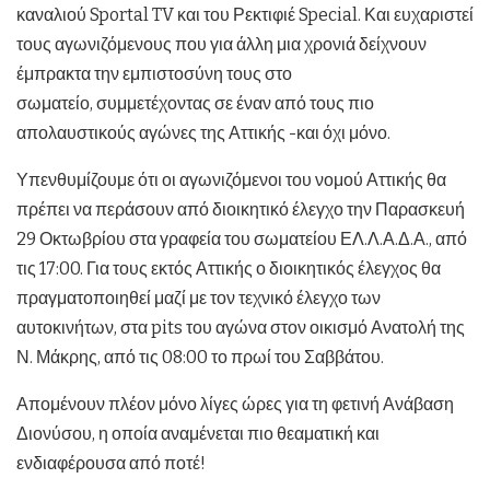
καναλιού Sportal TV και του Ρεκτιφιέ Special. Και ευχαριστεί
τους αγωνιζόμενους που για άλλη μια χρονιά δείχνουν
έμπρακτα την εμπιστοσύνη τους στο
σωματείο, συμμετέχοντας σε έναν από τους πιο
απολαυστικούς αγώνες της Αττικής -και όχι μόνο.
Υπενθυμίζουμε ότι οι αγωνιζόμενοι του νομού Αττικής θα
πρέπει να περάσουν από διοικητικό έλεγχο την Παρασκευή
29 Οκτωβρίου στα γραφεία του σωματείου ΕΛ.Λ.Α.Δ.Α., από
τις 17:00. Για τους εκτός Αττικής ο διοικητικός έλεγχος θα
πραγματοποιηθεί μαζί με τον τεχνικό έλεγχο των
αυτοκινήτων, στα pits του αγώνα στον οικισμό Ανατολή της
Ν. Μάκρης, από τις 08:00 το πρωί του Σαββάτου.
Απομένουν πλέον μόνο λίγες ώρες για τη φετινή Ανάβαση
Διονύσου, η οποία αναμένεται πιο θεαματική και
ενδιαφέρουσα από ποτέ!