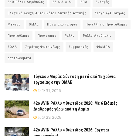
ΕΚΟ Ράλλυ Ακρόπολις
ΕΛ.Λ.Α.Δ.Α.
ΕΠΑ
Εκλογές
Ελληνική Λέσχη Αυτοκινήτου Δυτικής Αττικής
Λέσχη 4χ4 Πάτρας
Μέγαρα
ΟΜΑΕ
Πάνω από τα όρια
Πανελλήνιο Πρωτάθλημα
Πρωτάθλημα
Πρόγραμμα
Ράλλυ
Ράλλυ Ακρόπολις
ΣΟΑΑ
Στράτος Φωτεινέλης
Συμμετοχές
ΦΙΛΜΠΑ
αποτελέσματα
Τόγελου Μαρία: Σύνταξη μετά από 15 χρόνια
εργασίας στην ΟΜΑΕ
Ιούλ 31, 2026
42ο AVIN Ράλλυ Φθιώτιδος 2026: Με 6 Ειδικές
Διαδρομές γύρω από τη Λαμία
Ιούλ 29, 2026
42ο AVIN Ράλλυ Φθιώτιδος 2026: Έρχεται
ανανεωμένο!