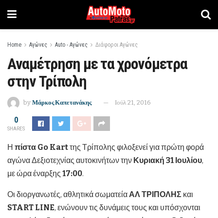
Home
Αγώνες
Auto - Αγώνες
Διάφοροι Αγώνες
Αναμέτρηση με τα χρονόμετρα
στην Τρίπολη
by
Μάρκος Καπετανάκης
Ιούλ 21, 2016
0
SHARES
Η
πίστα
Go
Kart
της Τρίπολης φιλοξενεί για πρώτη φορά
αγώνα Δεξιοτεχνίας αυτοκινήτων την
Κυριακή 31 Ιουλίου
,
με ώρα έναρξης
17:00
.
Οι διοργανωτές, αθλητικά σωματεία
ΑΛ ΤΡΙΠΟΛΗΣ
και
START LINE
, ενώνουν τις δυνάμεις τους και υπόσχονται