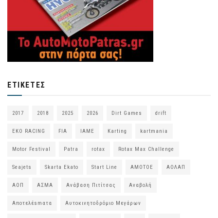
ΕΤΙΚΈΤΕΣ
2017
2018
2025
2026
Dirt Games
drift
EKO RACING
FIA
IAME
Karting
kartmania
Motor Festival
Patra
rotax
Rotax Max Challenge
Seajets
Skarta Ekato
Start Line
ΑΜΟΤΟΕ
ΑΟΛΑΠ
ΑΟΠ
ΑΣΜΑ
Ανάβαση Πιτίτσας
Αναβολή
Αποτελέsmατα
Αυτοκινητοδρόμιο Μεγάρων