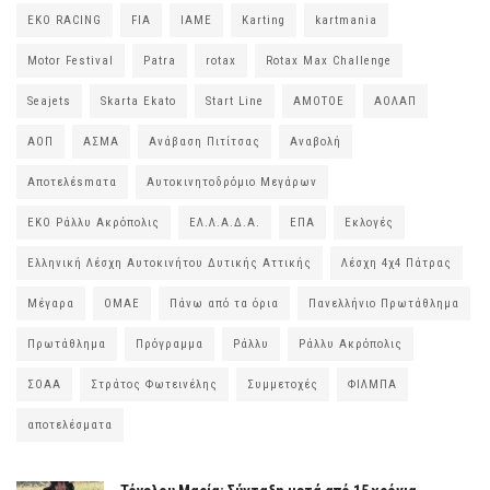
EKO RACING
FIA
IAME
Karting
kartmania
Motor Festival
Patra
rotax
Rotax Max Challenge
Seajets
Skarta Ekato
Start Line
ΑΜΟΤΟΕ
ΑΟΛΑΠ
ΑΟΠ
ΑΣΜΑ
Ανάβαση Πιτίτσας
Αναβολή
Αποτελέsmατα
Αυτοκινητοδρόμιο Μεγάρων
ΕΚΟ Ράλλυ Ακρόπολις
ΕΛ.Λ.Α.Δ.Α.
ΕΠΑ
Εκλογές
Ελληνική Λέσχη Αυτοκινήτου Δυτικής Αττικής
Λέσχη 4χ4 Πάτρας
Μέγαρα
ΟΜΑΕ
Πάνω από τα όρια
Πανελλήνιο Πρωτάθλημα
Πρωτάθλημα
Πρόγραμμα
Ράλλυ
Ράλλυ Ακρόπολις
ΣΟΑΑ
Στράτος Φωτεινέλης
Συμμετοχές
ΦΙΛΜΠΑ
αποτελέσματα