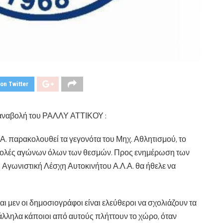
on Twitter
 αναβολή του ΡΑΛΛΥ ΑΤΤΙΚΟΥ :
Α. παρακολουθεί τα γεγονότα του Μηχ. Αθλητισμού, το
αναβολές αγώνων όλων των θεσμών. Προς ενημέρωση των
η Αγωνιστική Λέσχη Αυτοκινήτου Α.Λ.Α. θα ήθελε να
ι μεν οι δημοσιογράφοι είναι ελεύθεροι να σχολιάζουν τα
άλληλα κάποιοι από αυτούς πλήττουν το χώρο, όταν