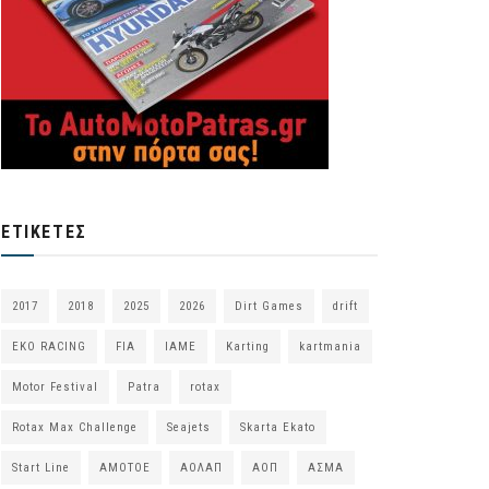
ΕΤΙΚΈΤΕΣ
2017
2018
2025
2026
Dirt Games
drift
EKO RACING
FIA
IAME
Karting
kartmania
Motor Festival
Patra
rotax
Rotax Max Challenge
Seajets
Skarta Ekato
Start Line
ΑΜΟΤΟΕ
ΑΟΛΑΠ
ΑΟΠ
ΑΣΜΑ