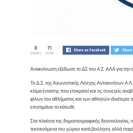
0
71
Share on Facebook
Share 
SHARES
VIEWS
Ανακοίνωση εξέδωσε το ΔΣ του Α.Σ. ΑΛΑ για την
Το Δ.Σ. της Αγωνιστικής Λέσχης Αυτοκινήτων Α.Λ.
κλίμα έντασης που επικρατεί και τις συνεχείς 
φίλων του αθλήματος και των αθλητών ιδιαίτερα, 
επισημάνει τα κάτωθι:
Στα πλαίσια της δημοσιογραφικής δεοντολογίας, να
τεκταινόμενα του χώρου κατά βούληση, αλλά παρ