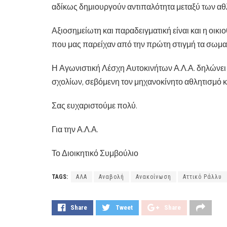
αδίκως δημιουργούν αντιπαλότητα μεταξύ των α
Αξιοσημείωτη και παραδειγματική είναι και η οι
που μας παρείχαν από την πρώτη στιγμή τα σω
Η Αγωνιστική Λέσχη Αυτοκινήτων Α.Λ.Α. δηλώνει
σχολίων, σεβόμενη τον μηχανοκίνητο αθλητισμό κα
Σας ευχαριστούμε πολύ.
Για την Α.Λ.Α.
Το Διοικητικό Συμβούλιο
TAGS:
ΑΛΑ
Αναβολή
Ανακοίνωση
Αττικό Ράλλυ
Share
Tweet
Share