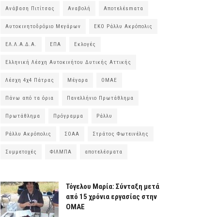
Ανάβαση Πιτίτσας
Αναβολή
Αποτελέsmατα
Αυτοκινητοδρόμιο Μεγάρων
ΕΚΟ Ράλλυ Ακρόπολις
ΕΛ.Λ.Α.Δ.Α.
ΕΠΑ
Εκλογές
Ελληνική Λέσχη Αυτοκινήτου Δυτικής Αττικής
Λέσχη 4χ4 Πάτρας
Μέγαρα
ΟΜΑΕ
Πάνω από τα όρια
Πανελλήνιο Πρωτάθλημα
Πρωτάθλημα
Πρόγραμμα
Ράλλυ
Ράλλυ Ακρόπολις
ΣΟΑΑ
Στράτος Φωτεινέλης
Συμμετοχές
ΦΙΛΜΠΑ
αποτελέσματα
Τόγελου Μαρία: Σύνταξη μετά
από 15 χρόνια εργασίας στην
ΟΜΑΕ