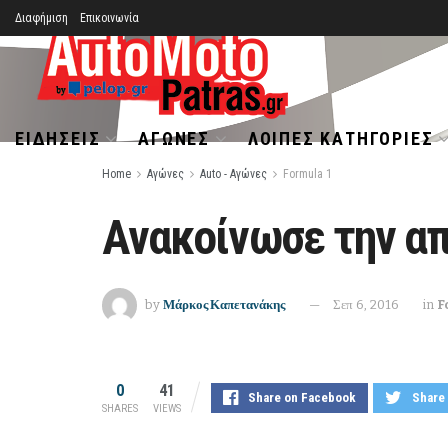
Διαφήμιση
Επικοινωνία
ΕΙΔΉΣΕΙΣ
ΑΓΏΝΕΣ
ΛΟΙΠΈΣ ΚΑΤΗΓΟΡΊΕΣ
Home
Αγώνες
Auto - Αγώνες
Formula 1
Ανακοίνωσε την α
by
Μάρκος Καπετανάκης
Σεπ 6, 2016
in
F
0
41
Share on Facebook
Share 
SHARES
VIEWS