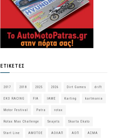
ΕΤΙΚΈΤΕΣ
2017
2018
2025
2026
Dirt Games
drift
EKO RACING
FIA
IAME
Karting
kartmania
Motor Festival
Patra
rotax
Rotax Max Challenge
Seajets
Skarta Ekato
Start Line
ΑΜΟΤΟΕ
ΑΟΛΑΠ
ΑΟΠ
ΑΣΜΑ