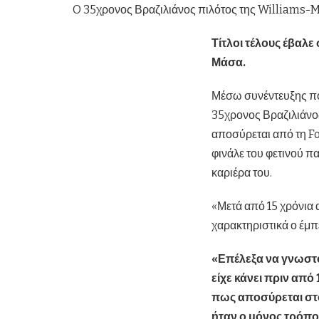
O 35χρονος Βραζιλιάνος πιλότος της Williams
Τίτλοι τέλους έβαλε
Μάσα.
Μέσω συνέντευξης πο
35χρονος Βραζιλιάνο
αποσύρεται από τη Fo
φινάλε του φετινού π
καριέρα του.
«Μετά από 15 χρόνια 
χαρακτηριστικά ο έμπ
«Επέλεξα να γνωστο
είχε κάνει πριν από
πως αποσύρεται στο
ήταν ο μόνος τρόπος