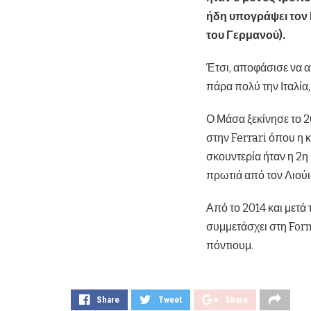
ήδη υπογράψει τον 
του Γερμανού).
Έτσι, αποφάσισε να 
πάρα πολύ την Ιταλία, 
Ο Μάσα ξεκίνησε το 2
στην Ferrari όπου η 
σκουντερία ήταν η 2
πρωτιά από τον Λιούι
Από το 2014 και μετά 
συμμετάσχει στη Formu
πόντιουμ.
Share
Tweet
Share