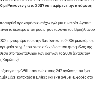
Κίμι Ράικονεν για το 2007 και περίμενε την απόφαση
αποσυρθεί προκειμένου να έχω εγώ μια ευκαιρία. Αγαπώ
είναι το δεύτερο σπίτι μου», ήταν τα λόγια του Βραζιλιάνου.
002 την καριέρα του στην Sauber και το 2006 μετακόμισε
κορυφαία στιγμή του στα οκτώ χρόνια που ήταν μέλος της
η θέση στο πρωτάθλημα των οδηγών το 2008 (έχασε την
ς Χάμιλτον).
τρέχει για την Williams ενώ στους 242 αγώνες που έχει
la 1 έχει κατακτήσει 11 νίκες και έχει ανέβει 41 φορές στο