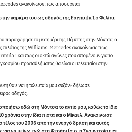
-Mercedes ανακοίνωσε πως αποσύρεται
 στην καριέρα του ως οδηγός της Formula 1 ο Φελίπε
υ παραχώρησε το μεσημέρι της Πέμπτης στην Μόντσα, ο
ς πιλότος της Williams-Mercedes ανακοίνωσε πως
rmula 1 και πως οι οκτώ αγώνες που απομένουν για το
αγκοσμίου πρωταθλήματος θα είναι οι τελευταίοι στην
αυτή θα είναι η τελευταία μου σεζόν» δήλωσε
ειρος οδηγός.
ποιήσω εδώ στη Μόντσα το αντίο μου, καθώς το ίδιο
 10 χρόνια στην ίδια πίστα και ο Μίκαελ. Ανακοίνωσε
 τέλος του 2006 από την ενεργό δράση και αυτός
 για να μείνω εγώ στη Φεράρι (σ.σ. η Σκουντερία είχε