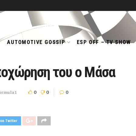
AUTOMOTIVE GOSSIP
ESP OFF – TV SHOW
ποχώρηση του ο Μάσα
0
0
0
ormula 1
on Twitter