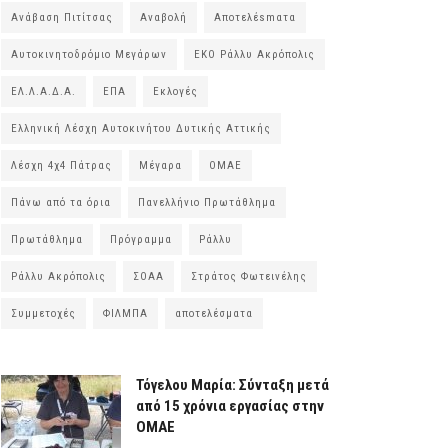
Ανάβαση Πιτίτσας
Αναβολή
Αποτελέsmατα
Αυτοκινητοδρόμιο Μεγάρων
ΕΚΟ Ράλλυ Ακρόπολις
ΕΛ.Λ.Α.Δ.Α.
ΕΠΑ
Εκλογές
Ελληνική Λέσχη Αυτοκινήτου Δυτικής Αττικής
Λέσχη 4χ4 Πάτρας
Μέγαρα
ΟΜΑΕ
Πάνω από τα όρια
Πανελλήνιο Πρωτάθλημα
Πρωτάθλημα
Πρόγραμμα
Ράλλυ
Ράλλυ Ακρόπολις
ΣΟΑΑ
Στράτος Φωτεινέλης
Συμμετοχές
ΦΙΛΜΠΑ
αποτελέσματα
Τόγελου Μαρία: Σύνταξη μετά
από 15 χρόνια εργασίας στην
ΟΜΑΕ