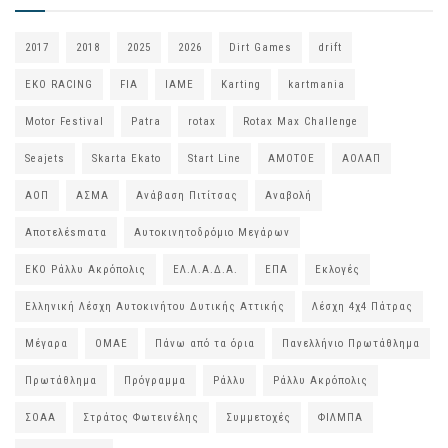
2017
2018
2025
2026
Dirt Games
drift
EKO RACING
FIA
IAME
Karting
kartmania
Motor Festival
Patra
rotax
Rotax Max Challenge
Seajets
Skarta Ekato
Start Line
ΑΜΟΤΟΕ
ΑΟΛΑΠ
ΑΟΠ
ΑΣΜΑ
Ανάβαση Πιτίτσας
Αναβολή
Αποτελέsmατα
Αυτοκινητοδρόμιο Μεγάρων
ΕΚΟ Ράλλυ Ακρόπολις
ΕΛ.Λ.Α.Δ.Α.
ΕΠΑ
Εκλογές
Ελληνική Λέσχη Αυτοκινήτου Δυτικής Αττικής
Λέσχη 4χ4 Πάτρας
Μέγαρα
ΟΜΑΕ
Πάνω από τα όρια
Πανελλήνιο Πρωτάθλημα
Πρωτάθλημα
Πρόγραμμα
Ράλλυ
Ράλλυ Ακρόπολις
ΣΟΑΑ
Στράτος Φωτεινέλης
Συμμετοχές
ΦΙΛΜΠΑ