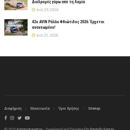
Διαδρομές γύρω από τη Λαμία
Ιούλ 29, 2026
42ο AVIN Ράλλυ Φθιώτιδος 2026: Έρχεται
ανανεωμένο!
Ιούλ 21, 2026
Διαφήμιση
Επικοινωνία
Όροι Χρήσης
Sitemap
© 2021
Automotopatras
- Developed and Designed by
Pantelis Sarras
.