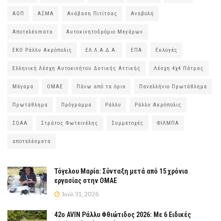
ΑΟΠ
ΑΣΜΑ
Ανάβαση Πιτίτσας
Αναβολή
Αποτελέsmατα
Αυτοκινητοδρόμιο Μεγάρων
ΕΚΟ Ράλλυ Ακρόπολις
ΕΛ.Λ.Α.Δ.Α.
ΕΠΑ
Εκλογές
Ελληνική Λέσχη Αυτοκινήτου Δυτικής Αττικής
Λέσχη 4χ4 Πάτρας
Μέγαρα
ΟΜΑΕ
Πάνω από τα όρια
Πανελλήνιο Πρωτάθλημα
Πρωτάθλημα
Πρόγραμμα
Ράλλυ
Ράλλυ Ακρόπολις
ΣΟΑΑ
Στράτος Φωτεινέλης
Συμμετοχές
ΦΙΛΜΠΑ
αποτελέσματα
Τόγελου Μαρία: Σύνταξη μετά από 15 χρόνια
εργασίας στην ΟΜΑΕ
Ιούλ 31, 2026
42ο AVIN Ράλλυ Φθιώτιδος 2026: Με 6 Ειδικές