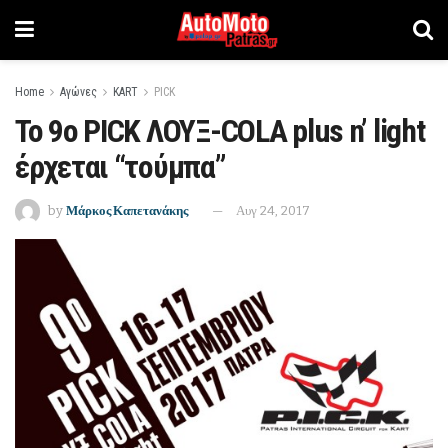
Home
Αγώνες
KART
PICK
Το 9ο PICK ΛΟΥΞ-COLA plus n’ light
έρχεται “τούμπα”
by
Μάρκος Καπετανάκης
Αυγ 24, 2017