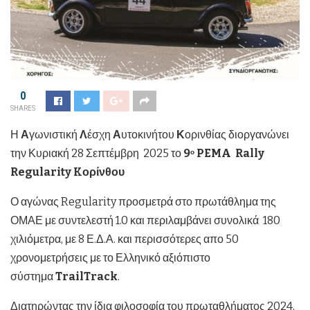
0
SHARES
Η
Α
γωνιστική
Λ
έσχη
Α
υτοκινήτου
Κ
ορινθίας διοργανώνει
την Κυριακή 28 Σεπτέμβρη 2025 το
9
PEMA
Rally
ο
Regularity
K
ορίνθου
Ο αγώνας Regularity προσμετρά στο πρωτάθλημα της
ΟΜΑΕ με συντελεστή 1.0 και περιλαμβάνει συνολικά 180
χιλιόμετρα, με 8 Ε.Δ.Α. και περισσότερες απο 50
χρονομετρήσεις με το Ελληνικό αξιόπιστο
σύστημα
TrailTrack
.
Διατηρώντας την ίδια φιλοσοφία του πρωταθλήματος 2024,