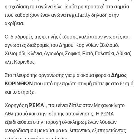
η σχεδίαση του αγώνα δίνει ιδιαίτερη προσοχή στα σημεία
που καθορίζουν έναν αγώνα regularity δηλαδή στην
ακρίβεια.
Οι διαδρομές της φετινής έκδοσης καλύπτουν γνωστές και
άγνωστες διαδρομές του Δήμου Κορινθίων (Σολομό,
Χιλιομόδι, Κλένια, Αγιονόρι, Σοφικό, Ρυτό, Γαλατάκι, Αθίκια)
κλπ Κόρινθος,
Στο πλευρό της οργάνωσης για μια ακόμα φορά ο
Δήμος
ΚΟΡΙΝΘΙΩΝ
που από την πρώτη στιγμή πίστεψε στο θεσμό
και το στήριξε .
Χορηγός η
PEMA
, που είναι δίπλα στον Μηχανοκίνητο
Αθλητισμό και στην ιδέα της αυτοκίνησης. Η PEMA
εξειδικεύεται στην παροχή ολοκληρωμένων λύσεων
ανεφοδιασμού με καύσιμα και λιπαντικά, εξυπηρετώντας
πλοία σε παγκόσμιο επίπεδο.