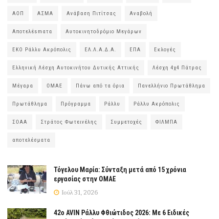
ΑΟΠ
ΑΣΜΑ
Ανάβαση Πιτίτσας
Αναβολή
Αποτελέsmατα
Αυτοκινητοδρόμιο Μεγάρων
ΕΚΟ Ράλλυ Ακρόπολις
ΕΛ.Λ.Α.Δ.Α.
ΕΠΑ
Εκλογές
Ελληνική Λέσχη Αυτοκινήτου Δυτικής Αττικής
Λέσχη 4χ4 Πάτρας
Μέγαρα
ΟΜΑΕ
Πάνω από τα όρια
Πανελλήνιο Πρωτάθλημα
Πρωτάθλημα
Πρόγραμμα
Ράλλυ
Ράλλυ Ακρόπολις
ΣΟΑΑ
Στράτος Φωτεινέλης
Συμμετοχές
ΦΙΛΜΠΑ
αποτελέσματα
Τόγελου Μαρία: Σύνταξη μετά από 15 χρόνια
εργασίας στην ΟΜΑΕ
Ιούλ 31, 2026
42ο AVIN Ράλλυ Φθιώτιδος 2026: Με 6 Ειδικές