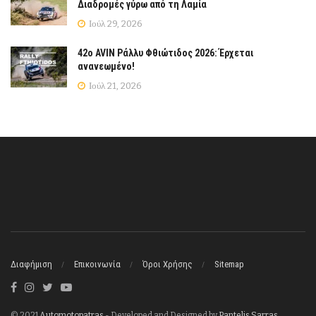
Διαδρομές γύρω από τη Λαμία
Ιούλ 29, 2026
42ο AVIN Ράλλυ Φθιώτιδος 2026: Έρχεται
ανανεωμένο!
Ιούλ 21, 2026
Διαφήμιση
Επικοινωνία
Όροι Χρήσης
Sitemap
© 2021
Automotopatras
- Developed and Designed by
Pantelis Sarras
.