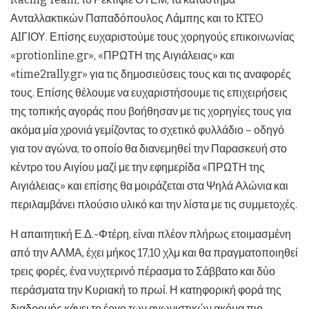
Ανταλλακτικών Παπαδόπουλος Λάμπης και το KTEO
AIΓΙΟΥ. Επίσης ευχαριστούμε τους χορηγούς επικοινωνίας
«protionline.gr», «ΠΡΩΤΗ της Αιγιάλειας» και
«time2rally.gr» για τις δημοσιεύσεις τους και τις αναφορές
τους. Επίσης θέλουμε να ευχαριστήσουμε τις επιχειρήσεις
της τοπικής αγοράς που βοήθησαν με τις χορηγίες τους για
ακόμα μία χρονιά γεμίζοντας το σχετικό φυλλάδιο – οδηγό
για τον αγώνα, το οποίο θα διανεμηθεί την Παρασκευή στο
κέντρο του Αιγίου μαζί με την εφημερίδα «ΠΡΩΤΗ της
Αιγιάλειας» και επίσης θα μοιράζεται στα Ψηλά Αλώνια και
περιλαμβάνει πλούσιο υλικό και την λίστα με τις συμμετοχές.
Η απαιτητική Ε.Δ.-Φτέρη, είναι πλέον πλήρως ετοιμασμένη
από την ΑΛΜΑ, έχει μήκος 17,10 χλμ και θα πραγματοποιηθεί
τρεις φορές, ένα νυχτερινό πέρασμα το Σάββατο και δύο
περάσματα την Κυριακή το πρωί. Η κατηφορική φορά της
διαδρομής κάνει το έργο των αγωνιστικών ακόμα πιο