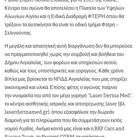
Κέντρο του αγώνα θα αποτελέσει η Πλατεία των Υψηλών
Αλωνίων Αιγίου και η Ειδική Διαδρομή ΦΤΕΡΗ όπου θα
τρέξουν τα αυτοκίνητα θα είναι το οδικό τμήμα Φτέρη –
Σελινούντας.
Η μεγάλη και απαιτητική αυτή διοργάνωση δεν θα μπορούσε
να πραγματοποιηθεί χωρίς την συμβολή και βοήθεια του
Δήμου Αιγιαλείας, των φορέων και υπηρεσιών αυτού,
καθώς και τους υποστηρικτές και χορηγούς. Κάθε χρόνο
δίπλα μας βρίσκεται το ΝΠΔΔ Αιγιαλείας που μας στηρίζει
οικονομικά και υλικά. Επίσης φέτος ο αγώνας παίρνει
την ονομασία του από τον μέγα χορηγό “Laser Derma Med”,
το κέντρο αισθητικής ιατρικής και αποτρίχωσης laser (βλ.
laserdermamed.gr), όπου εξασφάλισε την δωρεάν
διαμονή για τα πληρώματα που θα συμμετάσχουν εκτός
νομού Αχαΐας. Ακόμα κοντά μας είναι και η BKP Cars and
Racing Team, το Ρεκτιφιέ ΟΤΕΜ, τα κατάστημα