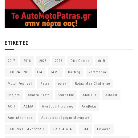
ΕΤΙΚΈΤΕΣ
2017
2018
2025
2026
Dirt Games
drift
EKO RACING
FIA
IAME
Karting
kartmania
Motor Festival
Patra
rotax
Rotax Max Challenge
Seajets
Skarta Ekato
Start Line
ΑΜΟΤΟΕ
ΑΟΛΑΠ
ΑΟΠ
ΑΣΜΑ
Ανάβαση Πιτίτσας
Αναβολή
Αποτελέsmατα
Αυτοκινητοδρόμιο Μεγάρων
ΕΚΟ Ράλλυ Ακρόπολις
ΕΛ.Λ.Α.Δ.Α.
ΕΠΑ
Εκλογές