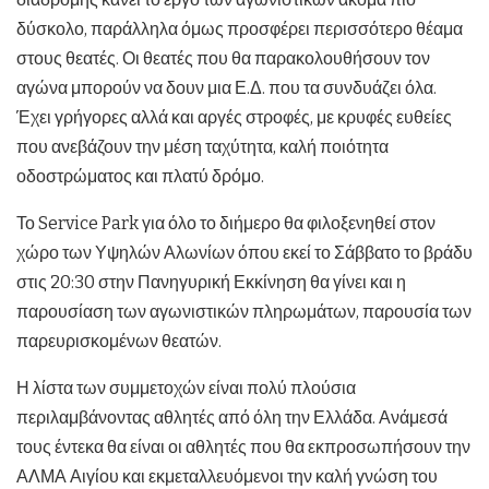
δύσκολο, παράλληλα όμως προσφέρει περισσότερο θέαμα
στους θεατές. Οι θεατές που θα παρακολουθήσουν τον
αγώνα μπορούν να δουν μια Ε.Δ. που τα συνδυάζει όλα.
Έχει γρήγορες αλλά και αργές στροφές, με κρυφές ευθείες
που ανεβάζουν την μέση ταχύτητα, καλή ποιότητα
οδοστρώματος και πλατύ δρόμο.
Το Service Park για όλο το διήμερο θα φιλοξενηθεί στον
χώρο των Υψηλών Αλωνίων όπου εκεί το Σάββατο το βράδυ
στις 20:30 στην Πανηγυρική Εκκίνηση θα γίνει και η
παρουσίαση των αγωνιστικών πληρωμάτων, παρουσία των
παρευρισκομένων θεατών.
Η λίστα των συμμετοχών είναι πολύ πλούσια
περιλαμβάνοντας αθλητές από όλη την Ελλάδα. Ανάμεσά
τους έντεκα θα είναι οι αθλητές που θα εκπροσωπήσουν την
ΑΛΜΑ Αιγίου και εκμεταλλευόμενοι την καλή γνώση του