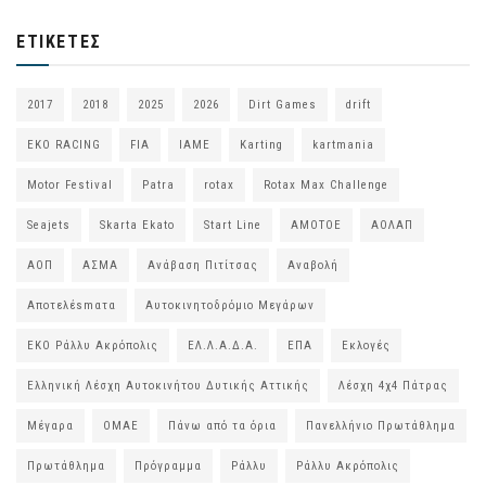
ΕΤΙΚΈΤΕΣ
2017
2018
2025
2026
Dirt Games
drift
EKO RACING
FIA
IAME
Karting
kartmania
Motor Festival
Patra
rotax
Rotax Max Challenge
Seajets
Skarta Ekato
Start Line
ΑΜΟΤΟΕ
ΑΟΛΑΠ
ΑΟΠ
ΑΣΜΑ
Ανάβαση Πιτίτσας
Αναβολή
Αποτελέsmατα
Αυτοκινητοδρόμιο Μεγάρων
ΕΚΟ Ράλλυ Ακρόπολις
ΕΛ.Λ.Α.Δ.Α.
ΕΠΑ
Εκλογές
Ελληνική Λέσχη Αυτοκινήτου Δυτικής Αττικής
Λέσχη 4χ4 Πάτρας
Μέγαρα
ΟΜΑΕ
Πάνω από τα όρια
Πανελλήνιο Πρωτάθλημα
Πρωτάθλημα
Πρόγραμμα
Ράλλυ
Ράλλυ Ακρόπολις