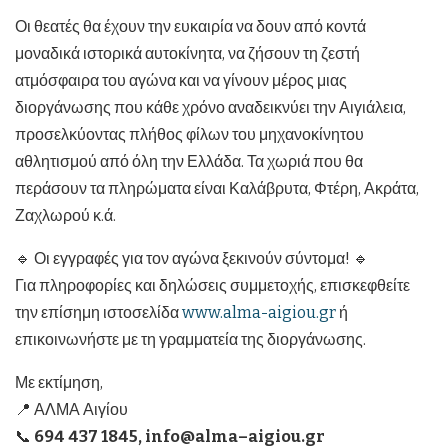
Οι θεατές θα έχουν την ευκαιρία να δουν από κοντά
μοναδικά ιστορικά αυτοκίνητα, να ζήσουν τη ζεστή
ατμόσφαιρα του αγώνα και να γίνουν μέρος μιας
διοργάνωσης που κάθε χρόνο αναδεικνύει την Αιγιάλεια,
προσελκύοντας πλήθος φίλων του μηχανοκίνητου
αθλητισμού από όλη την Ελλάδα. Τα χωριά που θα
περάσουν τα πληρώματα είναι Καλάβρυτα, Φτέρη, Ακράτα,
Ζαχλωρού κ.ά.
🔹 Οι εγγραφές για τον αγώνα ξεκινούν σύντομα! 🔹
Για πληροφορίες και δηλώσεις συμμετοχής, επισκεφθείτε
την επίσημη ιστοσελίδα
www.alma-aigiou.gr
ή
επικοινωνήστε με τη γραμματεία της διοργάνωσης.
Με εκτίμηση,
📍 ΑΛΜΑ Αιγίου
📞
694 437 1845
,
info
@
alma
–
aigiou
.
gr