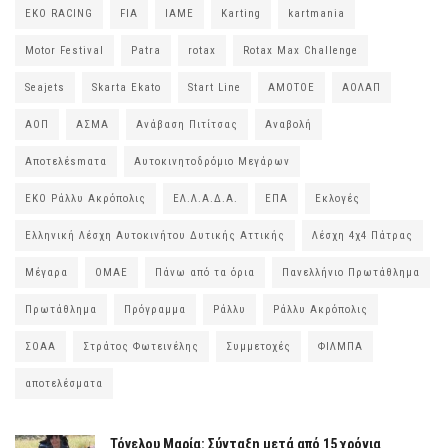
EKO RACING
FIA
IAME
Karting
kartmania
Motor Festival
Patra
rotax
Rotax Max Challenge
Seajets
Skarta Ekato
Start Line
ΑΜΟΤΟΕ
ΑΟΛΑΠ
ΑΟΠ
ΑΣΜΑ
Ανάβαση Πιτίτσας
Αναβολή
Αποτελέsmατα
Αυτοκινητοδρόμιο Μεγάρων
ΕΚΟ Ράλλυ Ακρόπολις
ΕΛ.Λ.Α.Δ.Α.
ΕΠΑ
Εκλογές
Ελληνική Λέσχη Αυτοκινήτου Δυτικής Αττικής
Λέσχη 4χ4 Πάτρας
Μέγαρα
ΟΜΑΕ
Πάνω από τα όρια
Πανελλήνιο Πρωτάθλημα
Πρωτάθλημα
Πρόγραμμα
Ράλλυ
Ράλλυ Ακρόπολις
ΣΟΑΑ
Στράτος Φωτεινέλης
Συμμετοχές
ΦΙΛΜΠΑ
αποτελέσματα
Τόγελου Μαρία: Σύνταξη μετά από 15 χρόνια