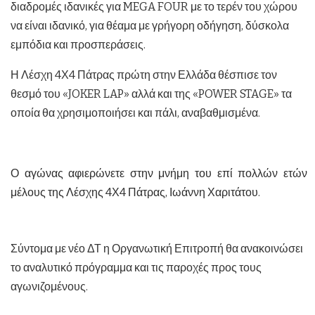
διαδρομές ιδανικές για MEGA FOUR με το τερέν του χώρου
να είναι ιδανικό, για θέαμα με γρήγορη οδήγηση, δύσκολα
εμπόδια και προσπεράσεις.
Η Λέσχη 4Χ4 Πάτρας πρώτη στην Ελλάδα θέσπισε τον
θεσμό του «JOKER LAP» αλλά και της «POWER STAGE» τα
οποία θα χρησιμοποιήσει και πάλι, αναβαθμισμένα.
Ο αγώνας αφιερώνετε στην μνήμη του επί πολλών ετών
μέλους της Λέσχης 4Χ4 Πάτρας, Ιωάννη Χαριτάτου.
Σύντομα με νέο ΔΤ η Οργανωτική Επιτροπή θα ανακοινώσει
το αναλυτικό πρόγραμμα και τις παροχές προς τους
αγωνιζομένους.