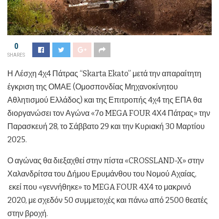
0
SHARES
Η Λέσχη 4χ4 Πάτρας “Skarta Ekato” μετά την απαραίτητη
έγκριση της ΟΜΑΕ (Ομοσπονδίας Μηχανοκίνητου
Αθλητισμού Ελλάδος) και της Επιτροπής 4χ4 της ΕΠΑ θα
διοργανώσει τον Αγώνα «7ο MEGA FOUR 4Χ4 Πάτρας» την
Παρασκευή 28, το Σάββατο 29 και την Κυριακή 30 Μαρτίου
2025.
Ο αγώνας θα διεξαχθεί στην πίστα «CROSSLAND-X» στην
Χαλανδρίτσα του Δήμου Ερυμάνθου του Νομού Αχαίας,
εκεί που «γεννήθηκε» το MEGA FOUR 4X4 το μακρινό
2020, με σχεδόν 50 συμμετοχές και πάνω από 2500 θεατές
στην βροχή.