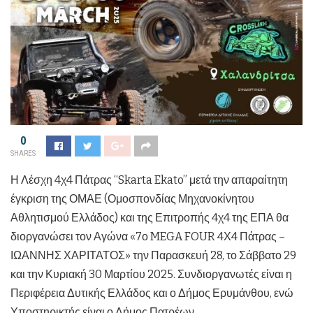
0
SHARES
Η Λέσχη 4χ4 Πάτρας “Skarta Ekato” μετά την απαραίτητη
έγκριση της ΟΜΑΕ (Ομοσπονδίας Μηχανοκίνητου
Αθλητισμού Ελλάδος) και της Επιτροπής 4χ4 της ΕΠΑ θα
διοργανώσει τον Αγώνα «7ο MEGA FOUR 4Χ4 Πάτρας –
ΙΩΑΝΝΗΣ ΧΑΡΙΤΑΤΟΣ» την Παρασκευή 28, το Σάββατο 29
και την Κυριακή 30 Μαρτίου 2025. Συνδιοργανωτές είναι η
Περιφέρεια Δυτικής Ελλάδος και ο Δήμος Ερυμάνθου, ενώ
Υποστηρικτής είναι ο Δήμος Πατρέων.