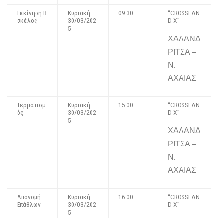
Εκκίνηση Β
Κυριακή
09:30
“CROSSLAN
σκέλος
30/03/202
D-X”
5
ΧΑΛΑΝΔ
ΡΙΤΣΑ –
Ν.
ΑΧΑΙΑΣ
Τερματισμ
Κυριακή
15:00
“CROSSLAN
ός
30/03/202
D-X”
5
ΧΑΛΑΝΔ
ΡΙΤΣΑ –
Ν.
ΑΧΑΙΑΣ
Απονομή
Κυριακή
16:00
“CROSSLAN
Επάθλων
30/03/202
D-X”
5