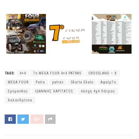
TAGS:
4×4
7ο MEGA FOUR 4×4 PATRAS
CROSSLAND – X
MEGA FOUR
Patra
patras
Skarta Ekato
Αφαίρ7ο
Ερύμανθος
ΙΩΑΝΝΗΣ ΧΑΡΙΤΑΤΟΣ
Λέσχη 4χ4 Πάτρας
Χαλανδρίτσα