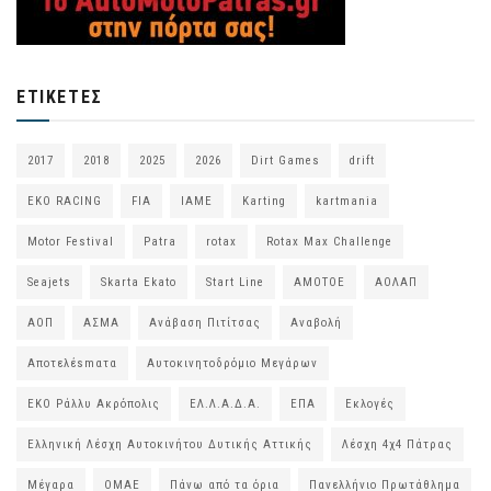
ΕΤΙΚΈΤΕΣ
2017
2018
2025
2026
Dirt Games
drift
EKO RACING
FIA
IAME
Karting
kartmania
Motor Festival
Patra
rotax
Rotax Max Challenge
Seajets
Skarta Ekato
Start Line
ΑΜΟΤΟΕ
ΑΟΛΑΠ
ΑΟΠ
ΑΣΜΑ
Ανάβαση Πιτίτσας
Αναβολή
Αποτελέsmατα
Αυτοκινητοδρόμιο Μεγάρων
ΕΚΟ Ράλλυ Ακρόπολις
ΕΛ.Λ.Α.Δ.Α.
ΕΠΑ
Εκλογές
Ελληνική Λέσχη Αυτοκινήτου Δυτικής Αττικής
Λέσχη 4χ4 Πάτρας
Μέγαρα
ΟΜΑΕ
Πάνω από τα όρια
Πανελλήνιο Πρωτάθλημα