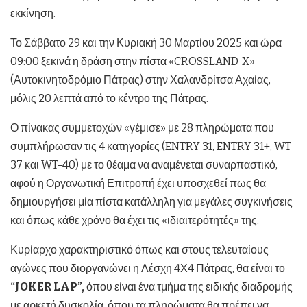
εκκίνηση.
Το Σάββατο 29 και την Κυριακή 30 Μαρτίου 2025 και ώρα
09:00 ξεκινά η δράση στην πίστα «CROSSLAND-X»
(Αυτοκινητοδρόμιο Πάτρας) στην Χαλανδρίτσα Αχαίας,
μόλις 20 λεπτά από το κέντρο της Πάτρας.
Ο πίνακας συμμετοχών «γέμισε» με 28 πληρώματα που
συμπλήρωσαν τις 4 κατηγορίες (ENTRY 31, ENTRY 31+, WT-
37 και WT-40) με το θέαμα να αναμένεται συναρπαστικό,
αφού η Οργανωτική Επιτροπή έχει υποσχεθεί πως θα
δημιουργήσει μία πίστα κατάλληλη για μεγάλες συγκινήσεις
και όπως κάθε χρόνο θα έχει τις «ιδιαιτερότητές» της.
Κυρίαρχο χαρακτηριστικό όπως και στους τελευταίους
αγώνες που διοργανώνει η Λέσχη 4Χ4 Πάτρας, θα είναι το
“
JOKER
LAP”,
όπου είναι ένα τμήμα της ειδικής διαδρομής
με αρκετή δυσκολία, όπου τα πληρώματα θα πρέπει να