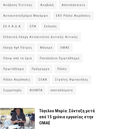
Ανάβαση Πιτίτσας
Αναβολή
Αποτελέsmατα
Αυτοκινητοδρόμιο Μεγάρων
ΕΚΟ Ράλλυ Ακρόπολις
ΕΛ.Λ.Α.Δ.Α.
ΕΠΑ
Εκλογές
Ελληνική Λέσχη Αυτοκινήτου Δυτικής Αττικής
Λέσχη 4χ4 Πάτρας
Μέγαρα
ΟΜΑΕ
Πάνω από τα όρια
Πανελλήνιο Πρωτάθλημα
Πρωτάθλημα
Πρόγραμμα
Ράλλυ
Ράλλυ Ακρόπολις
ΣΟΑΑ
Στράτος Φωτεινέλης
Συμμετοχές
ΦΙΛΜΠΑ
αποτελέσματα
Τόγελου Μαρία: Σύνταξη μετά
από 15 χρόνια εργασίας στην
ΟΜΑΕ