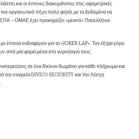
άσπη και οι έντονες διακυμάνσεις στις υψομετρικές
 τον οργανωτικό πήχη πολύ ψηλά, με τα δεδομένα να
Ή ΕΠΑ – ΟΜΑΕ έχει προκηρύξει «μεικτό» Πανελλήνιο
 με έντονο ενδιαφέρον για το «JOKER LAP». Τον έξτρα γύρο
ν, από μία φορά μέσα στο γυρολόγιό τους.
κτερεύσεις σε ένα δίκλινο δωμάτιο για κάθε πλήρωμα και
ό την εταιρεία DIVICO SECIURITY και την Λέσχη
.