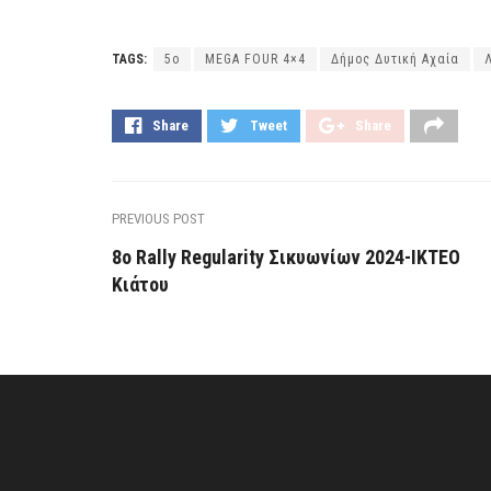
TAGS:
5ο
MEGA FOUR 4×4
Δήμος Δυτική Αχαία
Share
Tweet
Share
PREVIOUS POST
8o Rally Regularity Σικυωνίων 2024-ΙΚΤΕΟ
Κιάτου