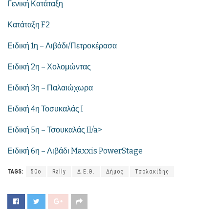
Γενική Κατάταξη
Κατάταξη F2
Ειδική 1η – Λιβάδι/Πετροκέρασα
Ειδική 2η – Χολομώντας
Ειδική 3η – Παλαιώχωρα
Ειδική 4η Τοσυκαλάς I
Ειδική 5η – Τσουκαλάς II/a>
Ειδική 6η – Λιβάδι Maxxis PowerStage
TAGS:
50ο
Rally
Δ.Ε.Θ.
Δήμος
Τσολακίδης