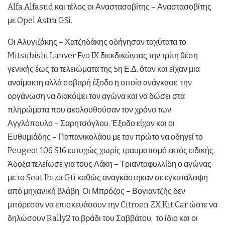
Alfa Alfasud και τέλος οι Αναστασοβίτης – Αναστασοβίτης
με Opel Astra GSi.
Οι Αλυγιζάκης – Χατζηδάκης οδήγησαν ταχύτατα το
Mitsubishi Lanver Evo IX διεκδικώντας την τρίτη θέση
γενικής έως τα τελειώματα της 5η Ε.Δ. όταν και είχαν μια
αναίμακτη αλλά σοβαρή έξοδο η οποία ανάγκασε την
οργάνωση να διακόψει τον αγώνα και να δώσει στα
πληρώματα που ακολουθούσαν τον χρόνο των
Αγγλόπουλο – Σαρητσόγλου. Έξοδο είχαν και οι
Ευθυμιάδης – Παπανικολάου με τον πρώτο να οδηγεί το
Peugeot 106 S16 ευτυχώς χωρίς τραυματισμό εκτός ειδικής.
Άδοξα τελείωσε για τους Λάκη – Τριανταφυλλίδη ο αγώνας
με το Seat Ibiza Gti καθώς αναγκάστηκαν σε εγκατάλειψη
από μηχανική βλάβη. Οι Μπρόζος – Βογιαντζής δεν
μπόρεσαν να επισκευάσουν την Citroen ZX Kit Car ώστε να
δηλώσουν Rally2 το βράδι του Σαββάτου, το ίδιο και οι