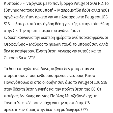
Κυπραίου – Ιντζόγλου με το πανέμορφο Peugeot 208 R2. Το
ξύπνημα για τους Κουμποτή – Μαυροματίδη ήρθε αλλά ήρθε
αργά και δεν ήταν αρκετό για να πλασάρουν το Peugeot 106
S16 ψηλότερα από την όγδοη θέση γενικής και την τρίτη θέση
στην C5. Την πρώτη ημέρα του αγώνα ήταν η
ενδοεπικοινωνία την δεύτερη ημέρα τα ανύπαρκτα φρένα, οι
Θεοφανίδης – Μαύρος το ήθελαν πολύ, το μπορούσαν αλλά
δεν το κατάφεραν. Ένατη θέση γενικής για αυτούς και το
Citroen Saxo VTS.
Τα δύο, ευτυχώς ανώδυνα, «έβγα» δεν μπόρεσαν να
σταματήσουν τους ενθουσιασμένους νεαρούς Κίτσο –
Παναγόπουλο οι οποίοι οδήγησαν άξια το Peugeot 106 S16
στην δέκατη θέση γενικής και την πρώτη θέση της C6. Οι
πατέρας Αντώνης και γιος Παύλος Μπαξεβανάκης με
Toyota Yaris έδωσαν μάχη για την πρωτιά της C6
αρκέστηκαν όμως στην δεύτερη με διαφορά 0.77