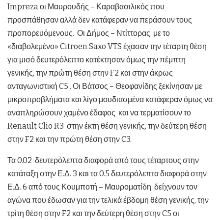
Impreza οι Μαυρουδής – Καραβασιλικός που
προσπάθησαν αλλά δεν κατάφεραν να περάσουν τους
προπορευόμενους. Οι Δήμος – Ντίττορας με το
«διαβολεμένο» Citroen Saxo VTS έχασαν την τέταρτη θέση
για μισό δευτερόλεπτο κατέκτησαν όμως την πέμπτη
γενικής, την πρώτη θέση στην F2 και στην άκρως
ανταγωνιστική C5 . Οι Βάτσος – Θεοφανίδης ξεκίνησαν με
μικροπροβλήματα και λίγο μουδιασμένα κατάφεραν όμως να
αναπληρώσουν χαμένο έδαφος και να τερματίσουν το
Renault Clio R3 στην έκτη θέση γενικής, την δεύτερη θέση
στην F2 και την πρώτη θέση στην C3.
Τα 0.02 δευτερόλεπτα διαφορά από τους τέταρτους στην
κατάταξη στην Ε.Δ. 3 και τα 0.5 δευτερόλεπτα διαφορά στην
Ε.Δ. 6 από τους Κουμποτή – Μαυροματίδη δείχνουν τον
αγώνα που έδωσαν για την τελικά έβδομη θέση γενικής, την
τρίτη θέση στην F2 και την δεύτερη θέση στην C5 οι