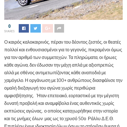
0
SHARES
Ο καιρός καλοκαιρινός, πέραν του δέοντος ζεστός, οι θεατές
πολλοί και ενθουσιασμένοι για το γεγονός, πικραμένοι όμως
για τον αριθμό των συμμετοχών. Τα πληρώματα, οι ήρωες
κάθε αγώνα, δεν έδωσαν την μάχη απλά με αξιοπρεπώς
αλλά με σθένος αντιμετωπίζοντας κάθε αναποδιά με
χαμόγελο. Η οργάνωση με 100+ ανθρώπους διασφάλισε την
ομαλή διεξαγωγή του αγώνα χωρίς περιθώρια
αμφισβήτησης. Ήταν επετειακό, εορταστικό με την μέγιστη
δυνατή προβολή και αναμφίβολα ένας αυθεντικός χωρίς
εκπτώσεις αγώνας, ο οποίος καταχωρήθηκε στην ιστορία
και τις μνήμες όλων μας ως το χρυσό 50ο Ράλλυ Δ.Ε.Θ.
Επιπλέον έγινε ιδιοκτησία όλων όσων το στήριξαν άμεσα ή