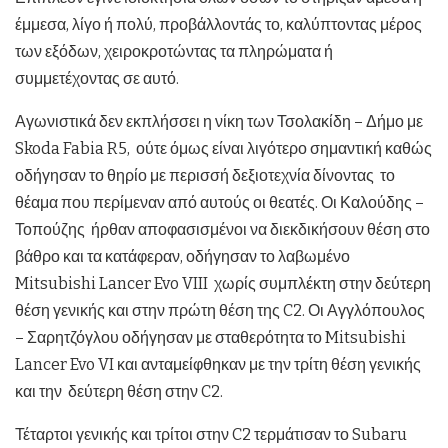
έμμεσα, λίγο ή πολύ, προβάλλοντάς το, καλύπτοντας μέρος
των εξόδων, χειροκροτώντας τα πληρώματα ή
συμμετέχοντας σε αυτό.
Αγωνιστικά δεν εκπλήσσει η νίκη των Τσολακίδη – Δήμο με
Skoda Fabia R5, ούτε όμως είναι λιγότερο σημαντική καθώς
οδήγησαν το θηρίο με περισσή δεξιοτεχνία δίνοντας το
θέαμα που περίμεναν από αυτούς οι θεατές. Οι Καλούδης –
Τοπούζης ήρθαν αποφασισμένοι να διεκδικήσουν θέση στο
βάθρο και τα κατάφεραν, οδήγησαν το λαβωμένο
Mitsubishi Lancer Evo VIII χωρίς συμπλέκτη στην δεύτερη
θέση γενικής και στην πρώτη θέση της C2. Οι Αγγλόπουλος
– Σαρητζόγλου οδήγησαν με σταθερότητα το Mitsubishi
Lancer Evo VI και ανταμείφθηκαν με την τρίτη θέση γενικής
και την δεύτερη θέση στην C2.
Τέταρτοι γενικής και τρίτοι στην C2 τερμάτισαν το Subaru