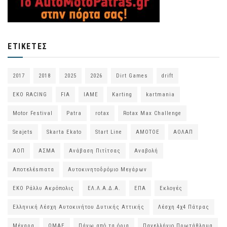
ΕΤΙΚΈΤΕΣ
2017
2018
2025
2026
Dirt Games
drift
EKO RACING
FIA
IAME
Karting
kartmania
Motor Festival
Patra
rotax
Rotax Max Challenge
Seajets
Skarta Ekato
Start Line
ΑΜΟΤΟΕ
ΑΟΛΑΠ
ΑΟΠ
ΑΣΜΑ
Ανάβαση Πιτίτσας
Αναβολή
Αποτελέsmατα
Αυτοκινητοδρόμιο Μεγάρων
ΕΚΟ Ράλλυ Ακρόπολις
ΕΛ.Λ.Α.Δ.Α.
ΕΠΑ
Εκλογές
Ελληνική Λέσχη Αυτοκινήτου Δυτικής Αττικής
Λέσχη 4χ4 Πάτρας
Μέγαρα
ΟΜΑΕ
Πάνω από τα όρια
Πανελλήνιο Πρωτάθλημα