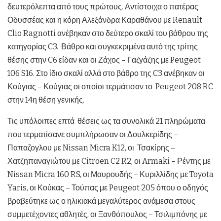
δευτερόλεπτα από τους πρώτους. Αντίστοιχα ο πατέρας
Οδυσσέας και η κόρη Αλεξάνδρα Καραθάνου με Renault
Clio Ragnotti ανέβηκαν στο δεύτερο σκαλί του βάθρου της
κατηγορίας C3. Βάθρο και συγκεκριμένα αυτό της τρίτης
θέσης στην C6 είδαν και οι Ζάχος – Γαζγάζης με Peugeot
106 S16. Στο ίδιο σκαλί αλλά στο βάθρο της C3 ανέβηκαν οι
Κούγιας – Κούγιας οι οποίοι τερμάτισαν το Peugeot 208 RC
στην 14η θέση γενικής.
Τις υπόλοιπες επτά θέσεις ως τα συνολικά 21 πληρώματα
που τερματίσανε συμπλήρωσαν οι Δουλκερίδης –
Παπαζογλου με Nissan Micra K12, οι Τσακίρης –
Χατζηπαναγιώτου με Citroen C2 R2, οι Armaki – Ρέντης με
Nissan Micra 160 RS, οι Μαυρουδής – Κυριλλίδης με Toyota
Yaris, οι Κούκας – Τούπας με Peugeot 205 όπου ο οδηγός
βραβεύτηκε ως ο ηλικιακά μεγαλύτερος ανάμεσα στους
συμμετέχοντες αθλητές, οι Ξανθόπουλος – Τσιλιμπόνης με