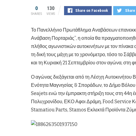
0
130
Share on Facebook
Share 
SHARES
VIEWS
Το Πανελλήνιο Πρωτάθλημα Αναβάσεων επανεκκινεί
Ανάβαση Πορταριάς”, η οποία θα πραγματοποιηθε
πλήθος αγωνιστικών αυτοκινήτων με τον πίνακα 
τη δική τους μάχη με το χρονόμετρο, τόσο το Σά
και τη Κυριακή 21 Σεπτεμβρίου στον αγώνα, στη φ
Ο αγώνας διεξάγεται από τη Λέσχη Αυτοκινήτου Β
Ενότητα Μαγνησίας & Σποράδων, το Δήμο Βόλου &
Seajets ενώ την έμπρακτη στήριξη τους στη 44η
Πολυχρονίδου, ΕΚΟ Αφοι Δράμη, Food Service 
Stamatiou Parts, Stamos Εκλεκτά Προϊόντα Ζύμ