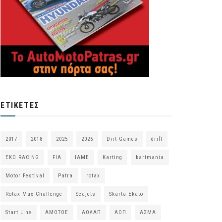
ΕΤΙΚΈΤΕΣ
2017
2018
2025
2026
Dirt Games
drift
EKO RACING
FIA
IAME
Karting
kartmania
Motor Festival
Patra
rotax
Rotax Max Challenge
Seajets
Skarta Ekato
Start Line
ΑΜΟΤΟΕ
ΑΟΛΑΠ
ΑΟΠ
ΑΣΜΑ