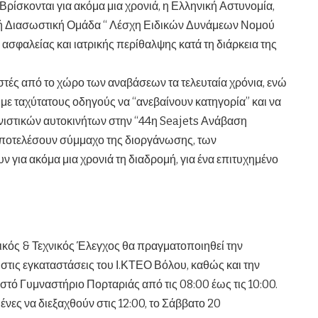
ρίσκονται για ακόμα μια χρονιά, η Ελληνική Αστυνομία,
κή Διασωστική Ομάδα “ Λέσχη Ειδικών Δυνάμεων Νομού
σφαλείας και ιατρικής περίθαλψης κατά τη διάρκεια της
τές από το χώρο των αναβάσεων τα τελευταία χρόνια, ενώ
 με ταχύτατους οδηγούς να “ανεβαίνουν κατηγορία” και να
νιστικών αυτοκινήτων στην “44η Seajets Ανάβαση
 αποτελέσουν σύμμαχο της διοργάνωσης, των
 για ακόμα μια χρονιά τη διαδρομή, για ένα επιτυχημένο
ικός & Τεχνικός Έλεγχος θα πραγματοποιηθεί την
στις εγκαταστάσεις του Ι.ΚΤΕΟ Βόλου, καθώς και την
τό Γυμναστήριο Πορταριάς από τις 08:00 έως τις 10:00.
νες να διεξαχθούν στις 12:00, το Σάββατο 20