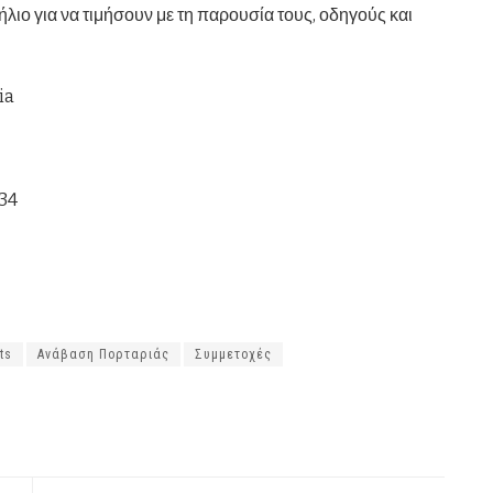
ιο για να τιμήσουν με τη παρουσία τους, οδηγούς και
ia
734
ts
Ανάβαση Πορταριάς
Συμμετοχές