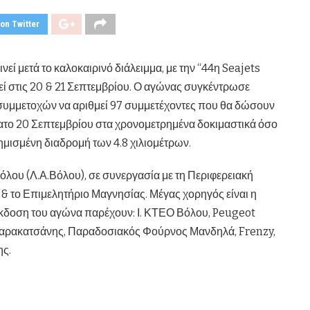
on Twitter
 μετά το καλοκαιρινό διάλειμμα, με την “44η Seajets
ί στις 20 & 21 Σεπτεμβρίου. Ο αγώνας συγκέντρωσε
συμμετοχών να αριθμεί 97 συμμετέχοντες που θα δώσουν
ββατο 20 Σεπτεμβρίου στα χρονομετρημένα δοκιμαστικά όσο
ημισμένη διαδρομή των 4.8 χιλιομέτρων.
όλου (Λ.Α.Βόλου), σε συνεργασία με τη Περιφερειακή
 το Επιμελητήριο Μαγνησίας. Μέγας χορηγός είναι η
 έκδοση του αγώνα παρέχουν: Ι. ΚΤΕΟ Βόλου, Peugeot
Καρακατσάνης, Παραδοσιακός Φούρνος Μανδηλά, Frenzy,
ης.