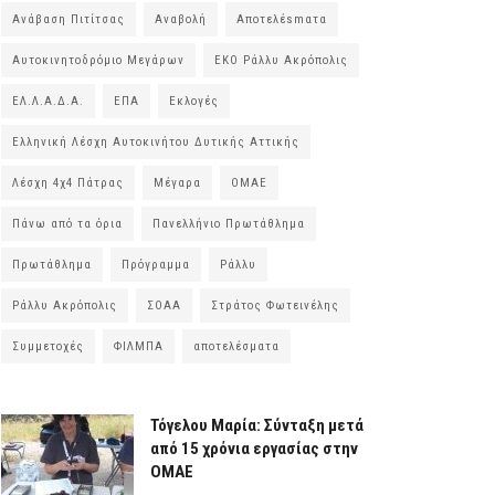
Ανάβαση Πιτίτσας
Αναβολή
Αποτελέsmατα
Αυτοκινητοδρόμιο Μεγάρων
ΕΚΟ Ράλλυ Ακρόπολις
ΕΛ.Λ.Α.Δ.Α.
ΕΠΑ
Εκλογές
Ελληνική Λέσχη Αυτοκινήτου Δυτικής Αττικής
Λέσχη 4χ4 Πάτρας
Μέγαρα
ΟΜΑΕ
Πάνω από τα όρια
Πανελλήνιο Πρωτάθλημα
Πρωτάθλημα
Πρόγραμμα
Ράλλυ
Ράλλυ Ακρόπολις
ΣΟΑΑ
Στράτος Φωτεινέλης
Συμμετοχές
ΦΙΛΜΠΑ
αποτελέσματα
Τόγελου Μαρία: Σύνταξη μετά
από 15 χρόνια εργασίας στην
ΟΜΑΕ