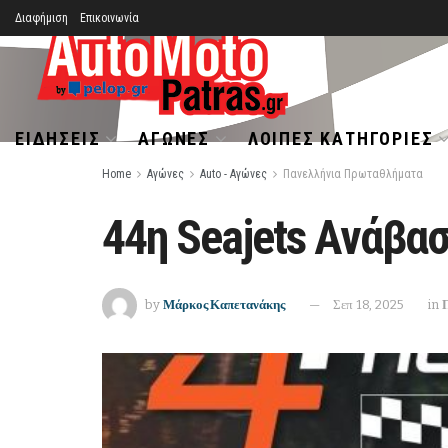
Διαφήμιση
Επικοινωνία
ΕΙΔΉΣΕΙΣ
ΑΓΏΝΕΣ
ΛΟΙΠΈΣ ΚΑΤΗΓΟΡΊΕΣ
Home
Αγώνες
Auto - Αγώνες
Πανελλήνια Πρωταθλήματα
44η Seajets Ανάβα
by
Μάρκος Καπετανάκης
Σεπ 18, 2025
in