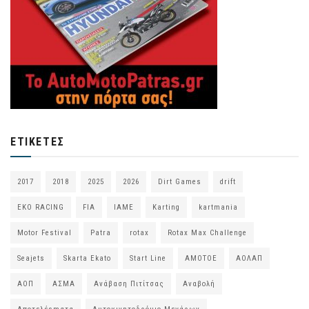
ΕΤΙΚΈΤΕΣ
2017
2018
2025
2026
Dirt Games
drift
EKO RACING
FIA
IAME
Karting
kartmania
Motor Festival
Patra
rotax
Rotax Max Challenge
Seajets
Skarta Ekato
Start Line
ΑΜΟΤΟΕ
ΑΟΛΑΠ
ΑΟΠ
ΑΣΜΑ
Ανάβαση Πιτίτσας
Αναβολή