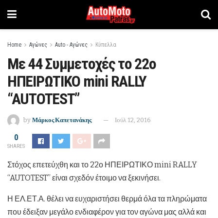
Home
Αγώνες
Auto - Αγώνες
Κύπελλα
Με 44 Συμμετοχές το 22ο
ΗΠΕΙΡΩΤΙΚΟ mini RALLY
“AUTOTEST”
by
Μάρκος Καπετανάκης
Ιούλ 12, 2016
0
SHARES
Στόχος επετεύχθη και το 22ο ΗΠΕΙΡΩΤΙΚΟ mini RALLY
“AUTOTEST” είναι σχεδόν έτοιμο να ξεκινήσει.
Η ΕΛ.ΕΤ.Α. θέλει να ευχαριστήσει θερμά όλα τα πληρώματα
που έδειξαν μεγάλο ενδιαφέρον για τον αγώνα μας αλλά και