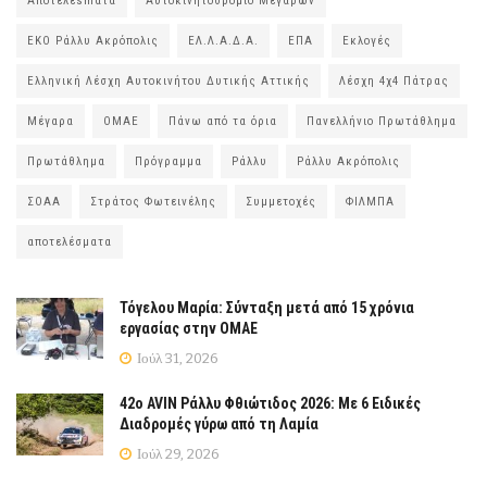
Αποτελέsmατα
Αυτοκινητοδρόμιο Μεγάρων
ΕΚΟ Ράλλυ Ακρόπολις
ΕΛ.Λ.Α.Δ.Α.
ΕΠΑ
Εκλογές
Ελληνική Λέσχη Αυτοκινήτου Δυτικής Αττικής
Λέσχη 4χ4 Πάτρας
Μέγαρα
ΟΜΑΕ
Πάνω από τα όρια
Πανελλήνιο Πρωτάθλημα
Πρωτάθλημα
Πρόγραμμα
Ράλλυ
Ράλλυ Ακρόπολις
ΣΟΑΑ
Στράτος Φωτεινέλης
Συμμετοχές
ΦΙΛΜΠΑ
αποτελέσματα
Τόγελου Μαρία: Σύνταξη μετά από 15 χρόνια
εργασίας στην ΟΜΑΕ
Ιούλ 31, 2026
42ο AVIN Ράλλυ Φθιώτιδος 2026: Με 6 Ειδικές
Διαδρομές γύρω από τη Λαμία
Ιούλ 29, 2026