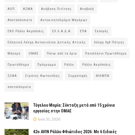
ΑΟΠ
ΑΣΜΑ
Ανάβαση Πιτίτσας
Αναβολή
Αποτελέsmατα
Αυτοκινητοδρόμιο Μεγάρων
ΕΚΟ Ράλλυ Ακρόπολις
ΕΛ.Λ.Α.Δ.Α.
ΕΠΑ
Εκλογές
Ελληνική Λέσχη Αυτοκινήτου Δυτικής Αττικής
Λέσχη 4χ4 Πάτρας
Μέγαρα
ΟΜΑΕ
Πάνω από τα όρια
Πανελλήνιο Πρωτάθλημα
Πρωτάθλημα
Πρόγραμμα
Ράλλυ
Ράλλυ Ακρόπολις
ΣΟΑΑ
Στράτος Φωτεινέλης
Συμμετοχές
ΦΙΛΜΠΑ
αποτελέσματα
Τόγελου Μαρία: Σύνταξη μετά από 15 χρόνια
εργασίας στην ΟΜΑΕ
Ιούλ 31, 2026
42ο AVIN Ράλλυ Φθιώτιδος 2026: Με 6 Ειδικές