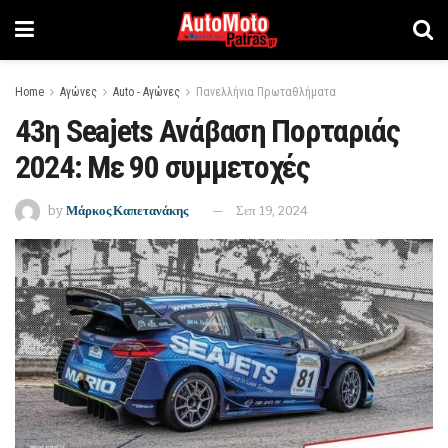
Home
Αγώνες
Auto - Αγώνες
Πανελλήνια Πρωταθλήματα
43η Seajets Ανάβαση Πορταριάς
2024: Με 90 συμμετοχές
by
Μάρκος Καπετανάκης
Σεπ 19, 2024