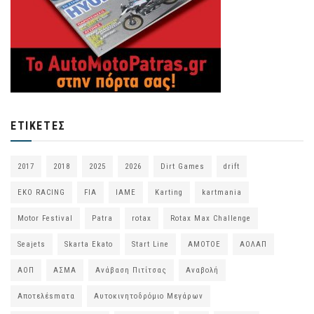
ΕΤΙΚΈΤΕΣ
2017
2018
2025
2026
Dirt Games
drift
EKO RACING
FIA
IAME
Karting
kartmania
Motor Festival
Patra
rotax
Rotax Max Challenge
Seajets
Skarta Ekato
Start Line
ΑΜΟΤΟΕ
ΑΟΛΑΠ
ΑΟΠ
ΑΣΜΑ
Ανάβαση Πιτίτσας
Αναβολή
Αποτελέsmατα
Αυτοκινητοδρόμιο Μεγάρων