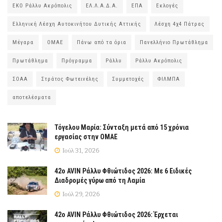
ΕΚΟ Ράλλυ Ακρόπολις
ΕΛ.Λ.Α.Δ.Α.
ΕΠΑ
Εκλογές
Ελληνική Λέσχη Αυτοκινήτου Δυτικής Αττικής
Λέσχη 4χ4 Πάτρας
Μέγαρα
ΟΜΑΕ
Πάνω από τα όρια
Πανελλήνιο Πρωτάθλημα
Πρωτάθλημα
Πρόγραμμα
Ράλλυ
Ράλλυ Ακρόπολις
ΣΟΑΑ
Στράτος Φωτεινέλης
Συμμετοχές
ΦΙΛΜΠΑ
αποτελέσματα
Τόγελου Μαρία: Σύνταξη μετά από 15 χρόνια
εργασίας στην ΟΜΑΕ
Ιούλ 31, 2026
42ο AVIN Ράλλυ Φθιώτιδος 2026: Με 6 Ειδικές
Διαδρομές γύρω από τη Λαμία
Ιούλ 29, 2026
42ο AVIN Ράλλυ Φθιώτιδος 2026: Έρχεται