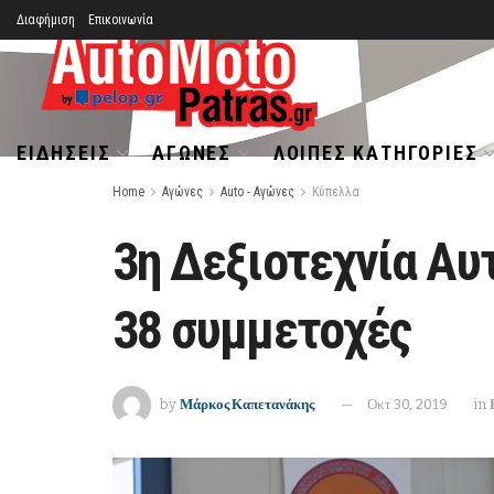
Διαφήμιση
Επικοινωνία
ΕΙΔΉΣΕΙΣ
ΑΓΏΝΕΣ
ΛΟΙΠΈΣ ΚΑΤΗΓΟΡΊΕΣ
Home
Αγώνες
Auto - Αγώνες
Κύπελλα
3η Δεξιοτεχνία Αυ
38 συμμετοχές
by
Μάρκος Καπετανάκης
Οκτ 30, 2019
in