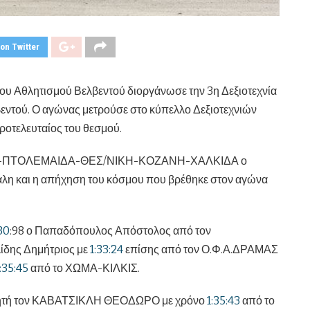
on Twitter
ου Αθλητισμού Βελβεντού διοργάνωσε την 3η Δεξιοτεχνία
ντού. Ο αγώνας μετρούσε στο κύπελλο Δεξιοτεχνιών
προτελευταίος του θεσμού.
ΚΙΣ-ΠΤΟΛΕΜΑΙΔΑ-ΘΕΣ/ΝΙΚΗ-ΚΟΖΑΝΗ-ΧΑΛΚΙΔΑ ο
άλη και η απήχηση του κόσμου που βρέθηκε στον αγώνα
30
:98 ο Παπαδόπουλος Απόστολος από τον
δης Δημήτριος με
1:33:24
επίσης από τον Ο.Φ.Α.ΔΡΑΜΑΣ
:35:45
από το ΧΩΜΑ-ΚΙΛΚΙΣ.
 νικητή τον ΚΑΒΑΤΣΙΚΛΗ ΘΕΟΔΩΡΟ με χρόνο
1:35:43
από το