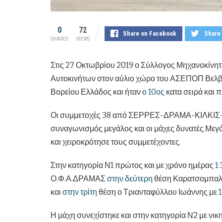
0
72
Share on Facebook
Share 
SHARES
VIEWS
Στις 27 Οκτωβρίου 2019 ο Σύλλογος Μηχανοκίνητ
Αυτοκινήτων στον αύλιο χώρο του ΑΣΕΠΟΠ Βελβε
Βορείου Ελλάδος και ήταν
ο 10ος
κατα σειρά και 
Οι συμμετοχές 38 από ΣΕΡΡΕΣ-ΔΡΑΜΑ-ΚΙΛ
συναγωνισμός μεγάλος και οι μάχες δυνατές.Μεγ
και χειροκρότησε τους συμμετέχοντες.
Στην κατηγορία Ν1 πρώτος και με χρόνο ημέρας
1:
Ο.Φ.Α.ΔΡΑΜΑΣ
στην δεύτερη
θέση Καρατσομπαλί
και
στην τρίτη
θέση ο Τριανταφύλλου Ιωάννης με
1
Η μάχη συνεχίστηκε και στην κατηγορία Ν2 με