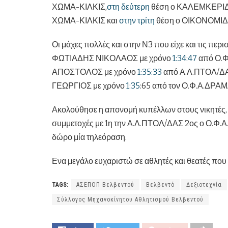
ΧΩΜΑ-ΚΙΛΚΙΣ,
στη δεύτερη
θέση ο ΚΑΛΕΜΚΕΡΙ
ΧΩΜΑ-ΚΙΛΚΙΣ και
στην τρίτη
θέση ο ΟΙΚΟΝΟΜΙΔ
Οι μάχες πολλές και στην Ν3 που είχε και τις περ
ΦΩΤΙΑΔΗΣ ΝΙΚΟΛΑΟΣ με χρόνο
1:34:47
από Ο.
ΑΠΟΣΤΟΛΟΣ με χρόνο
1:35:33
από Α.Λ.ΠΤΟΛ/ΔΑ
ΓΕΩΡΓΙΟΣ με χρόνο
1:35
:65 από τον Ο.Φ.Α.ΔΡΑΜ
Ακολούθησε η απονομή κυπέλλων στους νικητές, 
συμμετοχές με 1η την Α.Λ.ΠΤΟΛ/ΔΑΣ 2ος ο Ο.Φ.
δώρο μία τηλεόραση.
Ενα μεγάλο ευχαριστώ σε αθλητές και θεατές που
TAGS:
ΑΣΕΠΟΠ Βελβεντού
Βελβεντό
Δεξιοτεχνία
Σύλλογος Μηχανοκίνητου Αθλητισμού Βελβεντού