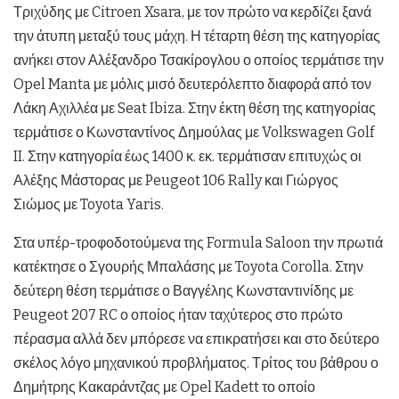
Τριχύδης με Citroen Xsara, με τον πρώτο να κερδίζει ξανά
την άτυπη μεταξύ τους μάχη. Η τέταρτη θέση της κατηγορίας
ανήκει στον Αλέξανδρο Τσακίρογλου ο οποίος τερμάτισε την
Opel Manta με μόλις μισό δευτερόλεπτο διαφορά από τον
Λάκη Αχιλλέα με Seat Ibiza. Στην έκτη θέση της κατηγορίας
τερμάτισε ο Κωνσταντίνος Δημούλας με Volkswagen Golf
II. Στην κατηγορία έως 1400 κ. εκ. τερμάτισαν επιτυχώς οι
Αλέξης Μάστορας με Peugeot 106 Rally και Γιώργος
Σιώμος με Toyota Yaris.
Στα υπέρ-τροφοδοτούμενα της Formula Saloon την πρωτιά
κατέκτησε ο Σγουρής Μπαλάσης με Toyota Corolla. Στην
δεύτερη θέση τερμάτισε ο Βαγγέλης Κωνσταντινίδης με
Peugeot 207 RC ο οποίος ήταν ταχύτερος στο πρώτο
πέρασμα αλλά δεν μπόρεσε να επικρατήσει και στο δεύτερο
σκέλος λόγο μηχανικού προβλήματος. Τρίτος του βάθρου ο
Δημήτρης Κακαράντζας με Opel Kadett το οποίο