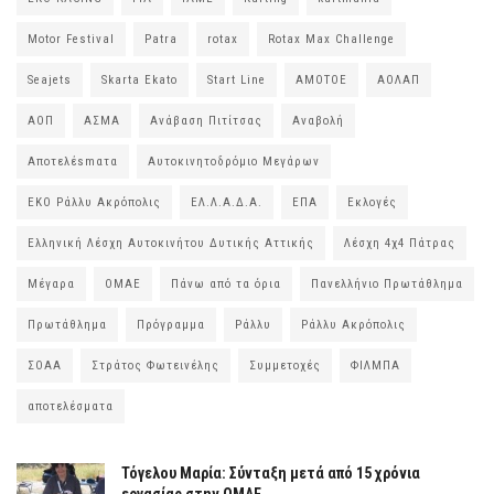
Motor Festival
Patra
rotax
Rotax Max Challenge
Seajets
Skarta Ekato
Start Line
ΑΜΟΤΟΕ
ΑΟΛΑΠ
ΑΟΠ
ΑΣΜΑ
Ανάβαση Πιτίτσας
Αναβολή
Αποτελέsmατα
Αυτοκινητοδρόμιο Μεγάρων
ΕΚΟ Ράλλυ Ακρόπολις
ΕΛ.Λ.Α.Δ.Α.
ΕΠΑ
Εκλογές
Ελληνική Λέσχη Αυτοκινήτου Δυτικής Αττικής
Λέσχη 4χ4 Πάτρας
Μέγαρα
ΟΜΑΕ
Πάνω από τα όρια
Πανελλήνιο Πρωτάθλημα
Πρωτάθλημα
Πρόγραμμα
Ράλλυ
Ράλλυ Ακρόπολις
ΣΟΑΑ
Στράτος Φωτεινέλης
Συμμετοχές
ΦΙΛΜΠΑ
αποτελέσματα
Τόγελου Μαρία: Σύνταξη μετά από 15 χρόνια