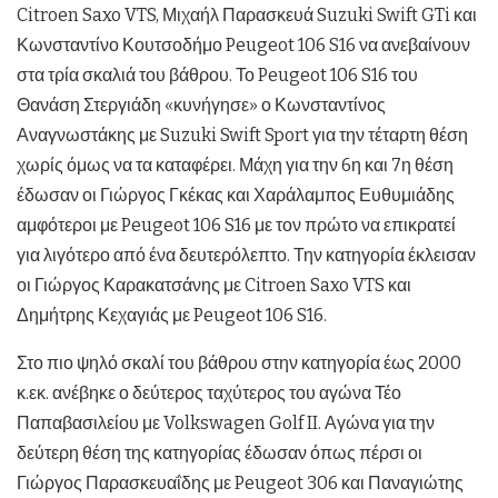
Citroen Saxo VTS, Μιχαήλ Παρασκευά Suzuki Swift GTi και
Κωνσταντίνο Κουτσοδήμο Peugeot 106 S16 να ανεβαίνουν
στα τρία σκαλιά του βάθρου. Το Peugeot 106 S16 του
Θανάση Στεργιάδη «κυνήγησε» ο Κωνσταντίνος
Αναγνωστάκης με Suzuki Swift Sport για την τέταρτη θέση
χωρίς όμως να τα καταφέρει. Μάχη για την 6η και 7η θέση
έδωσαν οι Γιώργος Γκέκας και Χαράλαμπος Ευθυμιάδης
αμφότεροι με Peugeot 106 S16 με τον πρώτο να επικρατεί
για λιγότερο από ένα δευτερόλεπτο. Την κατηγορία έκλεισαν
οι Γιώργος Καρακατσάνης με Citroen Saxo VTS και
Δημήτρης Κεχαγιάς με Peugeot 106 S16.
Στο πιο ψηλό σκαλί του βάθρου στην κατηγορία έως 2000
κ.εκ. ανέβηκε ο δεύτερος ταχύτερος του αγώνα Τέο
Παπαβασιλείου με Volkswagen Golf II. Αγώνα για την
δεύτερη θέση της κατηγορίας έδωσαν όπως πέρσι οι
Γιώργος Παρασκευαΐδης με Peugeot 306 και Παναγιώτης