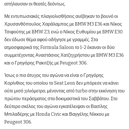
απήλαυσαν οι θεατές δεόντως.
Με εντυπωσιακές πλαγιολισθήσεις ανέβηκαν το βουνό οι
Χρυσανθόπουλος Χαράλαμπος με BMW M3 E36 και Νίκος
Τσιφούτης με BMW Z3, ενώ ο Νίκος Ευθυμίου με BMW E30
δεν έδωσε θέμα αφού οδήγησε με γραμμές. Στα
ατμοσφαιρικά της Formula Saloon το 1-2 έκαναν οι δύο
συμμετέχοντας Αναστάσιος Χατζηχρήστου με BMW M3 E36
και ο Γρηγόρης Ρακιτζής με Peugeot 306.
Ίσως ο πιο άτυχος του αγώνα να είναι ο Γρηγόρης
Κορίνθιος του οποίου το Seat Leon δεν μπόρεσε να κάνει
ούτε μισό χιλιόμετρο, μένοντας από turbo στην εκκίνηση του
πρώτου περάσματος στα δοκιμαστικά του Σαββάτου. Στο
δεύτερο σκέλος του αγώνα εγκατέλειψαν οι Βασίλης
Μπιλαδέρης με Honda Civic και Βαγγέλης Νίκκου με
Peugeot 306.