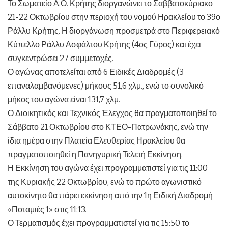
Το Σωματείο Α.Ο. Κρήτης διοργανώνει το Σαββατοκύριακο
21-22 Οκτωβρίου στην περιοχή του νομού Ηρακλείου το 39ο
Ράλλυ Κρήτης. Η διοργάνωση προσμετρά στο Περιφερειακό
Κύπελλο Ράλλυ Ασφάλτου Κρήτης (4ος Γύρος) και έχει
συγκεντρώσει 27 συμμετοχές.
Ο αγώνας αποτελείται από 6 Ειδικές Διαδρομές (3
επαναλαμβανόμενες) μήκους 51,6 χλμ., ενώ το συνολικό
μήκος του αγώνα είναι 131,7 χλμ.
Ο Διοικητικός και Τεχνικός Έλεγχος θα πραγματοποιηθεί το
Σάββατο 21 Οκτωβρίου στο ΚΤΕΟ-Πατρωνάκης, ενώ την
ίδια ημέρα στην Πλατεία Ελευθερίας Ηρακλείου θα
πραγματοποιηθεί η Πανηγυρική Τελετή Εκκίνηση.
Η Εκκίνηση του αγώνα έχει προγραμματιστεί για τις 11:00
της Κυριακής 22 Οκτωβρίου, ενώ το πρώτο αγωνιστικό
αυτοκίνητο θα πάρει εκκίνηση από την 1η Ειδική Διαδρομή
«Ποταμιές 1» στις 11:13.
Ο Τερματισμός έχει προγραμματιστεί για τις 15:50 το