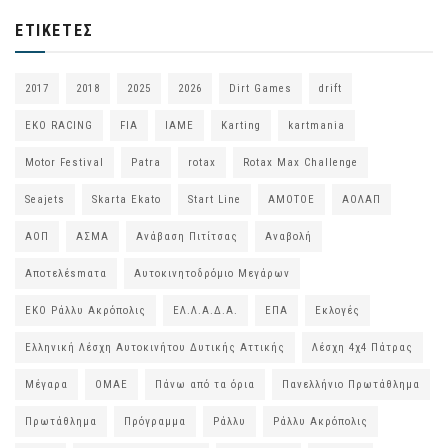
ΕΤΙΚΈΤΕΣ
2017
2018
2025
2026
Dirt Games
drift
EKO RACING
FIA
IAME
Karting
kartmania
Motor Festival
Patra
rotax
Rotax Max Challenge
Seajets
Skarta Ekato
Start Line
ΑΜΟΤΟΕ
ΑΟΛΑΠ
ΑΟΠ
ΑΣΜΑ
Ανάβαση Πιτίτσας
Αναβολή
Αποτελέsmατα
Αυτοκινητοδρόμιο Μεγάρων
ΕΚΟ Ράλλυ Ακρόπολις
ΕΛ.Λ.Α.Δ.Α.
ΕΠΑ
Εκλογές
Ελληνική Λέσχη Αυτοκινήτου Δυτικής Αττικής
Λέσχη 4χ4 Πάτρας
Μέγαρα
ΟΜΑΕ
Πάνω από τα όρια
Πανελλήνιο Πρωτάθλημα
Πρωτάθλημα
Πρόγραμμα
Ράλλυ
Ράλλυ Ακρόπολις