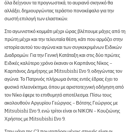
όλα δείχνουν τα προγνωστικά, το αυριανό σκηνικό θα
αλλάξει, δημιουργώντας τεράστιο πονοκέφαλο για την
σωστή επιλογή των ελαστικών.
Στο αγωνιστικό κομμάτι μέχρι ώρας βλέπουμε μάχες από τη
πρώτη μέχρι και την τελευταία θέση, κάτι που αρμόζει στην
ιστορία αυτού του αγώνα και των συγκεκριμένων Ειδικών
Διαδρομών. Για την Γενική Κατάταξη και στις δύο πρώτες
Ειδικές καλύτερο χρόνο έκαναν οι Καρπάνος Νίκος –
Καρπάνος Δημήτρης με Mitsubishi Evo 9, οδηγώντας τον
αγώνα. Το Πατρινός πλήρωμα όντας εντός έδρας έχει το
φυσικό πλεονέκτημα, όπου με αριστοτεχνική οδήγηση από
τον Νίκο έφερε το επιθυμητό αποτέλεσμα. Πίσω τους
ακολουθούν Αργυρίου Γεώργιος – Βότσης Γεώργιος με
Mitsubishi Evo 9, ενώ τρίτοι είναι οι ΝΙΚΟΝ – Κουζιώνης
Χρήστος με Mitsubishi Evo 9.
Στην μάχη της C3 πρωτοπόροι μέχρις στιγμής είναι οι