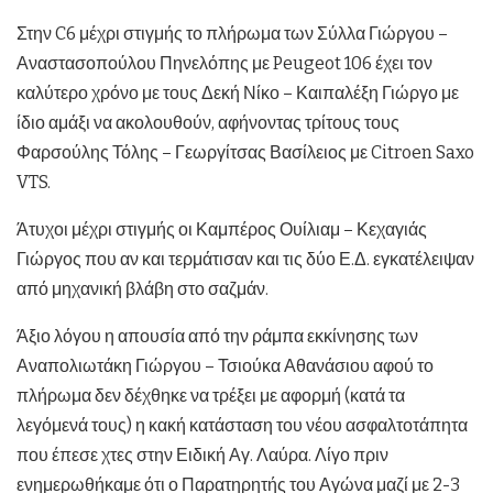
Στην C6 μέχρι στιγμής το πλήρωμα των Σύλλα Γιώργου –
Αναστασοπούλου Πηνελόπης με Peugeot 106 έχει τον
καλύτερο χρόνο με τους Δεκή Νίκο – Καιπαλέξη Γιώργο με
ίδιο αμάξι να ακολουθούν, αφήνοντας τρίτους τους
Φαρσούλης Τόλης – Γεωργίτσας Βασίλειος με Citroen Saxo
VTS.
Άτυχοι μέχρι στιγμής οι Καμπέρος Ουίλιαμ – Κεχαγιάς
Γιώργος που αν και τερμάτισαν και τις δύο Ε.Δ. εγκατέλειψαν
από μηχανική βλάβη στο σαζμάν.
Άξιο λόγου η απουσία από την ράμπα εκκίνησης των
Αναπολιωτάκη Γιώργου – Τσιούκα Αθανάσιου αφού το
πλήρωμα δεν δέχθηκε να τρέξει με αφορμή (κατά τα
λεγόμενά τους) η κακή κατάσταση του νέου ασφαλτοτάπητα
που έπεσε χτες στην Ειδική Αγ. Λαύρα. Λίγο πριν
ενημερωθήκαμε ότι ο Παρατηρητής του Αγώνα μαζί με 2-3