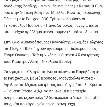
Αναδιώτης Βασίλης – Μακρινός Μανώλης με Remault Clio,
ενώ στην δεύτερη θέση είναι Μπέλλας Κώστας – Σουλάνης
Γιάννης με το Peugeot 306. Τρίτοι ακολουθούν οι
Τζικόπουλος Παντελής – Πανταζόπουλος Παναγιώτης οι
οποίοι είχαν πρόβλημα με ένα κομμένο λουρί στο δυναμό.
Στην C4 οι Αθανασόπουλος Παναγιώτης – Θωμάς Γεώργιος
me Πεθγεοτ 106 οδηγούν την κούρσα με δεύτερους τους
Τσάμη Θανάση – Τσάμη Νικόλα με Citroen AX και τρίτους
τους Καμπέρο Αλέξη – Νικολάου Βασίλη.
Στην μάχη της C5 πρώτοι είναι οι οικογένεια Παραβάντη με
το Peugeot 106 με δεύτερους του Μαργαρώνη Αντρέα –
Αφαλωνιάτη Μιχάλη και τρίτους τους Αυγερόπουλο Χρήστο
– Γιαβάση Στράτο. Αξίζει να σημειωθεί πως τα τρία
πληρώματα έχουν μόλις 12 δευτερόλεπτα διαφορά μεταξύ
τους, κάτι που προμηνύει την αυριανή μάχη.