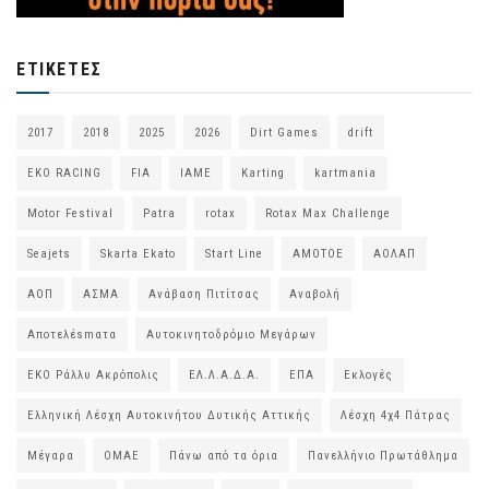
ΕΤΙΚΈΤΕΣ
2017
2018
2025
2026
Dirt Games
drift
EKO RACING
FIA
IAME
Karting
kartmania
Motor Festival
Patra
rotax
Rotax Max Challenge
Seajets
Skarta Ekato
Start Line
ΑΜΟΤΟΕ
ΑΟΛΑΠ
ΑΟΠ
ΑΣΜΑ
Ανάβαση Πιτίτσας
Αναβολή
Αποτελέsmατα
Αυτοκινητοδρόμιο Μεγάρων
ΕΚΟ Ράλλυ Ακρόπολις
ΕΛ.Λ.Α.Δ.Α.
ΕΠΑ
Εκλογές
Ελληνική Λέσχη Αυτοκινήτου Δυτικής Αττικής
Λέσχη 4χ4 Πάτρας
Μέγαρα
ΟΜΑΕ
Πάνω από τα όρια
Πανελλήνιο Πρωτάθλημα