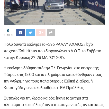
0
SHARES
Πολύ δυνατά ξεκίνησε το «39ο ΡΑΛΛΥ ΑΧΑΙΟΣ» byb
Aegean Kolikithas που διοργανώνει ο Α.Ο.Π. το Σάββατο
και την Κυριακή 27-28 ΜΑ’Ι’ΟΥ 2017.
Η εκκίνηση δόθηκε από την Πλ. Γεωργίου στο κέντρο της
Πάτρας στις 15:00 και τα πληρώματα κατευθύνθηκαν προς
την γνώριμη για τους παλαιότερους Ειδική Διαδρομή
Κομπηγάδι για να ακολουθήσει η ΕΔ Πριόλιθος.
Ευτυχώς για την ώρα ο καιρός έκανε το χατήρι στα
πληρώματα και ο ήλος ήταν ο πρωταγωνιστής, αν και όπως