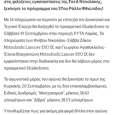
στις φιλόξενες εγκαταστάσεις της
Ford
Ντουλάκης,
ξεκίνησε το πρόγραμμα του 37ου Ράλλυ Φθιώτιδος
!
Με 14 πληρώματα να περνούν με επιτυχία τον Διοικητικό και
Τεχνικό Έλεγχο θα διεξαχθεί το προαιρετικό Shakedown το
Σάββατο 19 Σεπτεμβρίου στην περιοχή ΧΥΤΑ Λαμίας. Τα
πληρώματα των Φοίβου Νικολάου-Σάββα Ζάκου
Mitsubishi Lanccer EVO IX, και Γεωργίου Αγαθοκλεόυς-
Έλενα Βλαχαντώνη Mitsubishi Lancer EVO IX δεν
εμφανίστηκαν στην διαδικασία και δεν θα λάβουν μέρος στο
προαιρετικό Shakedown.
Το αγωνιστικό μέρος του αγώνα, θα ξεκινήσει το πρωί της
Κυριακής 20 Σεπτεμβρίου, με τις δύο επαναλαμβανόμενες
Ειδικές Διαδρομές “Μοσχοκαρυά”, μήκους 18,42
χιλιομέτρων και “Δίβρη” μήκους 18,53 χιλιομέτρων.
Υπενθυμίζεται πως για ακόμη μία φορά δίπλα στον αγώνα