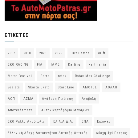
ΕΤΙΚΈΤΕΣ
2017
2018
2025
2026
Dirt Games
drift
EKO RACING
FIA
IAME
Karting
kartmania
Motor Festival
Patra
rotax
Rotax Max Challenge
Seajets
Skarta Ekato
Start Line
ΑΜΟΤΟΕ
ΑΟΛΑΠ
ΑΟΠ
ΑΣΜΑ
Ανάβαση Πιτίτσας
Αναβολή
Αποτελέsmατα
Αυτοκινητοδρόμιο Μεγάρων
ΕΚΟ Ράλλυ Ακρόπολις
ΕΛ.Λ.Α.Δ.Α.
ΕΠΑ
Εκλογές
Ελληνική Λέσχη Αυτοκινήτου Δυτικής Αττικής
Λέσχη 4χ4 Πάτρας