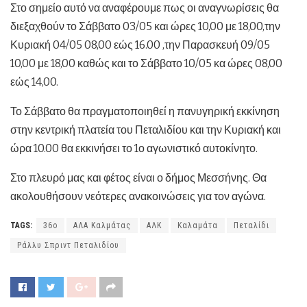
Στο σημείο αυτό να αναφέρουμε πως οι αναγνωρίσεις θα
διεξαχθούν το Σάββατο 03/05 και ώρες 10,00 με 18,00,την
Κυριακή 04/05 08,00 εώς 16.00 ,την Παρασκευή 09/05
10,00 με 18,00 καθώς και το Σάββατο 10/05 κα ώρες 08,00
εώς 14,00.
Το Σάββατο θα πραγματοποιηθεί η πανυγηρική εκκίνηση
στην κεντρική πλατεία του Πεταλιδίου και την Κυριακή και
ώρα 10.00 θα εκκινήσει το 1ο αγωνιστικό αυτοκίνητο.
Στο πλευρό μας και φέτος είναι ο δήμος Μεσσήνης. Θα
ακολουθήσουν νεότερες ανακοινώσεις για τον αγώνα.
TAGS:
36ο
ΑΛΑ Καλμάτας
ΑΛΚ
Καλαμάτα
Πεταλίδι
Ράλλυ Σπριντ Πεταλιδίου