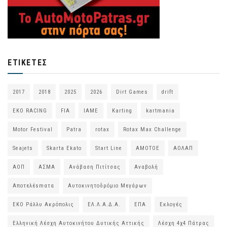
ΕΤΙΚΈΤΕΣ
2017
2018
2025
2026
Dirt Games
drift
EKO RACING
FIA
IAME
Karting
kartmania
Motor Festival
Patra
rotax
Rotax Max Challenge
Seajets
Skarta Ekato
Start Line
ΑΜΟΤΟΕ
ΑΟΛΑΠ
ΑΟΠ
ΑΣΜΑ
Ανάβαση Πιτίτσας
Αναβολή
Αποτελέsmατα
Αυτοκινητοδρόμιο Μεγάρων
ΕΚΟ Ράλλυ Ακρόπολις
ΕΛ.Λ.Α.Δ.Α.
ΕΠΑ
Εκλογές
Ελληνική Λέσχη Αυτοκινήτου Δυτικής Αττικής
Λέσχη 4χ4 Πάτρας