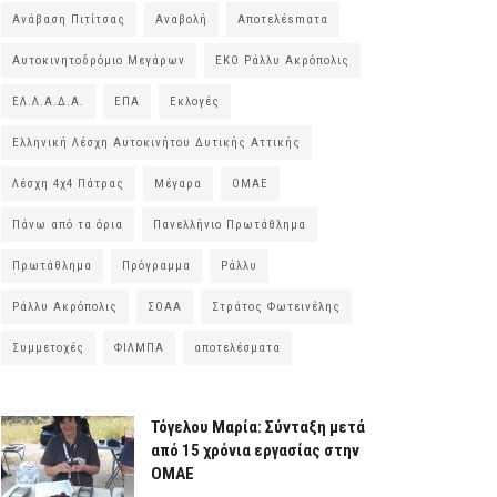
Ανάβαση Πιτίτσας
Αναβολή
Αποτελέsmατα
Αυτοκινητοδρόμιο Μεγάρων
ΕΚΟ Ράλλυ Ακρόπολις
ΕΛ.Λ.Α.Δ.Α.
ΕΠΑ
Εκλογές
Ελληνική Λέσχη Αυτοκινήτου Δυτικής Αττικής
Λέσχη 4χ4 Πάτρας
Μέγαρα
ΟΜΑΕ
Πάνω από τα όρια
Πανελλήνιο Πρωτάθλημα
Πρωτάθλημα
Πρόγραμμα
Ράλλυ
Ράλλυ Ακρόπολις
ΣΟΑΑ
Στράτος Φωτεινέλης
Συμμετοχές
ΦΙΛΜΠΑ
αποτελέσματα
Τόγελου Μαρία: Σύνταξη μετά
από 15 χρόνια εργασίας στην
ΟΜΑΕ