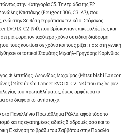
τώντας στην Κατηγορία C5. Την τριάδα της F2
ανώλης Κτιστάκης (Peugeot 306, C3-A7), που
 ενώ στην 8η θέση τερμάτισαν τελικά οι Στέφανος
r EVO IX, C2-N4), που βρίσκονταν επικεφαλής έως και
σει μία φορά τον ταχύτερο χρόνο σε ειδική διαδρομή,
υ, τους κοστίσει σε χρόνο και τους ρίξει πίσω στη γενική
είχθηκαν οι τοπικοί Σταμάτης Μιχαήλ-Γρηγόρης Κορίνθιος
ώργος Φιλιππίδης-Λεωνίδας Μαχαίρας (Mitsubishi Lancer
άνης (Mitsubishi Lancer EVO IX, C2-N4) που ταξίδεψαν
θμολογίας του πρωταθλήματος, όμως αμφότερα τα
α στο διαφορικό, αντίστοιχα.
ο στο Πανελλήνιο Πρωτάθλημα Ράλλυ, αφού τόσο το
σμό και τις αγαπημένες ειδικές διαδρομές όσο και το
ική Εκκίνηση το βράδυ του Σαββάτου στην Παραλία