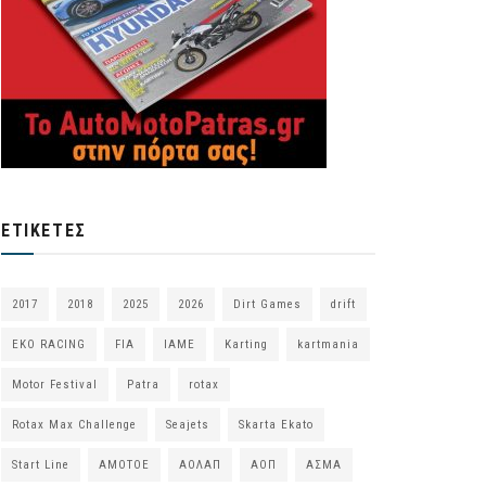
ΕΤΙΚΈΤΕΣ
2017
2018
2025
2026
Dirt Games
drift
EKO RACING
FIA
IAME
Karting
kartmania
Motor Festival
Patra
rotax
Rotax Max Challenge
Seajets
Skarta Ekato
Start Line
ΑΜΟΤΟΕ
ΑΟΛΑΠ
ΑΟΠ
ΑΣΜΑ