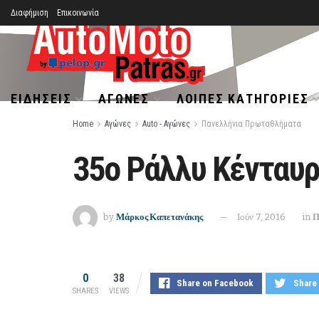
Διαφήμιση
Επικοινωνία
ΕΙΔΉΣΕΙΣ
ΑΓΏΝΕΣ
ΛΟΙΠΈΣ ΚΑΤΗΓΟΡΊΕΣ
Home
Αγώνες
Auto - Αγώνες
Πανελλήνια Πρωταθλήματα
35ο Ράλλυ Κένταυ
by
Μάρκος Καπετανάκης
Ιούν 7, 2016
in
Π
0
38
Share on Facebook
Share 
SHARES
VIEWS