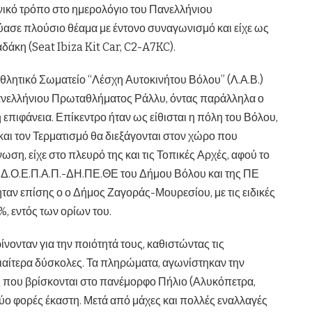
νικό τρόπο στο ημερολόγιο του Πανελλήνιου
ασε πλούσιο θέαμα με έντονο συναγωνισμό και είχε ως
άκη (Seat Ibiza Kit Car, C2-A7KC).
θλητικό Σωματείο “Λέσχη Αυτοκινήτου Βόλου” (Λ.Α.Β.)
 Πανελλήνιου Πρωταθλήματος Ράλλυ, όντας παράλληλα ο
επιφάνεια. Επίκεντρο ήταν ως είθισται η πόλη του Βόλου,
και τον Τερματισμό θα διεξάγονται στον χώρο που
ση, είχε στο πλευρό της και τις Τοπικές Αρχές, αφού το
υ Δ.Ο.Ε.Π.Α.Π.-ΔΗ.ΠΕ.ΘΕ του Δήμου Βόλου και της ΠΕ
αν επίσης ο ο Δήμος Ζαγοράς-Μουρεσίου, με τις ειδικές
, εντός των ορίων του.
ονταν για την ποιότητά τους, καθιστώντας τις
διαίτερα δύσκολες. Τα πληρώματα, αγωνίστηκαν την
ές που βρίσκονται στο πανέμορφο Πήλιο (Αλυκόπετρα,
ύο φορές έκαστη. Μετά από μάχες και πολλές εναλλαγές