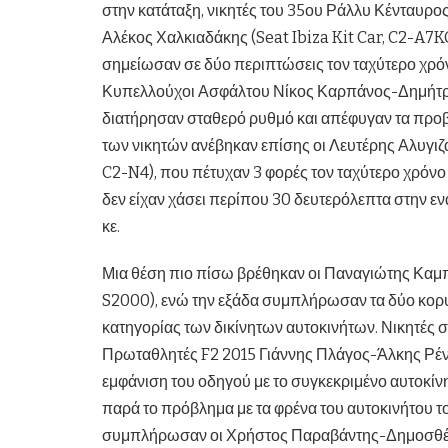
στην κατάταξη, νικητές του 35ου Ράλλυ Κένταυρο
Αλέκος Χαλκιαδάκης (Seat Ibiza Kit Car, C2-A7KC)
σημείωσαν σε δύο περιπτώσεις τον ταχύτερο χρόνο
Κυπελλούχοι Ασφάλτου Νίκος Καρπάνος-Δημήτρη
διατήρησαν σταθερό ρυθμό και απέφυγαν τα προβ
των νικητών ανέβηκαν επίσης οι Λευτέρης Αλυγι
C2-N4), που πέτυχαν 3 φορές τον ταχύτερο χρόνο σε
δεν είχαν χάσει περίπου 30 δευτερόλεπτα στην ενα
κε.
Μια θέση πιο πίσω βρέθηκαν οι Παναγιώτης Καμ
S2000), ενώ την εξάδα συμπλήρωσαν τα δύο κορ
κατηγορίας των δικίνητων αυτοκινήτων. Νικητές σ
Πρωταθλητές F2 2015 Γιάννης Πλάγος-Άλκης Ρέν
εμφάνιση του οδηγού με το συγκεκριμένο αυτοκίν
παρά το πρόβλημα με τα φρένα του αυτοκινήτου τ
συμπλήρωσαν οι Χρήστος Παραβάντης-Δημοσθέν