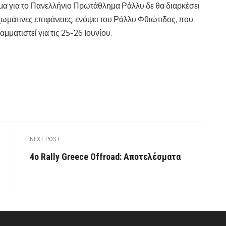
μμα για το Πανελλήνιο Πρωτάθλημα Ράλλυ δε θα διαρκέσει
μάτινες επιφάνειες, ενόψει του Ράλλυ Φθιώτιδος, που
μματιστεί για τις 25-26 Ιουνίου.
NEXT POST
4ο Rally Greece Offroad: Αποτελέσματα