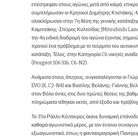
επέστρεψαν στους αγώνες μετά από καιρό, επικρα
συμπλήρωσαν οι Κρητικοί Δημήτρης Κτιστάκης-Μ
ολοκλήρωσαν στην 7η θέση της γενικής κατάταξης,
Καμιτσάκης-Σπύρος Κολτσίδας (Mitsubishi Lance
την 4η ειδική διαδρομή του αγώνα έχοντας σημειώ
προτού ένα πρόβλημα με το τούρμπο του αυτοκινήτο
κατάταξη. Τέλος, στην Κατηγορία C6 νικητές αναδ
(Peugeot 106 S16, C6-N2).
Ανάμεσα στους άτυχους, συγκαταλέγονται οι Γι
EVO IX, C2-N4) και Βασίλης Βελάνης-Γιάννης Βελ
στον Βόλο όντες στις δυο πρώτες θέσεις της βα
πληρώματα τέθηκαν εκτός, από έξοδο και πρόβλημ
Το 35ο Ράλλυ Κένταυρος έκανε δυναμική επάνοδ
καθαρά αγωνιστικό μέρος, με τον έντονο συναγωνι
εξωαγωνιστικό, όπως η φαντασμαγορική Πανηγυρ