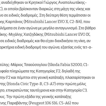
ς αναδείχθηκαν οι Κρητικοί Γιώργος Αναπολιωτάκης-
, οι οποίοι βρίσκονταν διαρκώς στη μάχη της νίκης και
 σε ειδικές διαδρομές. Στη δεύτερη θέση τερμάτισαν οι
ς Καρπάνος (Mitsubishi Lancer EVO X, C2-N4), που
λήματα σε έναν αγώνα με μεγάλο ανταγωνισμό. Στο βάθρο
ζάκης-Μιχάλης Χατζηδάκης (Mitsubishi Lancer EVO IX,
 ειδικές διαδρομές και θα είχαν διεκδικήσει τη νίκη, αν
ρκτήρια ειδική διαδρομή του αγώνα, εξαιτίας ενός τετ-α-
πύλης-Μάριος Τσαούσογλου (Skoda Fabia S2000, C1-
υφαία πληρώματα της Κατηγορίας F2, δηλαδή της
την F2 και πέμπτοι στη γενική κατάταξη, πλασαρίστηκαν οι
της (Honda Civic Type-R, C3-A7) στην πρώτη μόλις
ητο, επικρατώντας ταυτόχρονα και στην Κατηγορία C3,
ους. Την πρώτη εξάδα της γενικής κατάταξης
ης Παραβάντης (Peugeot 106 S16, C5-A6) που