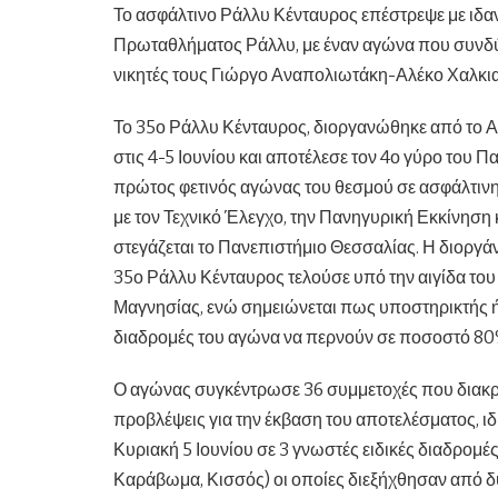
Το ασφάλτινο Ράλλυ Κένταυρος επέστρεψε με ιδα
Πρωταθλήματος Ράλλυ, με έναν αγώνα που συνδύ
νικητές τους Γιώργο Αναπολιωτάκη-Αλέκο Χαλκιαδ
Το 35ο Ράλλυ Κένταυρος, διοργανώθηκε από το Α
στις 4-5 Ιουνίου και αποτέλεσε τον 4ο γύρο του
πρώτος φετινός αγώνας του θεσμού σε ασφάλτινη 
με τον Τεχνικό Έλεγχο, την Πανηγυρική Εκκίνηση 
στεγάζεται το Πανεπιστήμιο Θεσσαλίας. Η διοργάνω
35ο Ράλλυ Κένταυρος τελούσε υπό την αιγίδα το
Μαγνησίας, ενώ σημειώνεται πως υποστηρικτής ήτ
διαδρομές του αγώνα να περνούν σε ποσοστό 80%
Ο αγώνας συγκέντρωσε 36 συμμετοχές που διακρίν
προβλέψεις για την έκβαση του αποτελέσματος, ι
Κυριακή 5 Ιουνίου σε 3 γνωστές ειδικές διαδρομ
Καράβωμα, Κισσός) οι οποίες διεξήχθησαν από δ