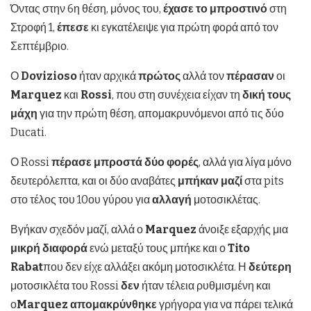
Όντας στην 6η θέση, μόνος του,
έχασε το μπροστινό
στη
Στροφή 1,
έπεσε
κι εγκατέλειψε για πρώτη φορά από τον
Σεπτέμβριο.
Ο
Dovizioso
ήταν αρχικά
πρώτος
αλλά τον
πέρασαν
οι
Marquez
και
Rossi
, που στη συνέχεια είχαν τη
δική τους
μάχη
για την πρώτη θέση, απομακρυνόμενοι από τις δύο
Ducati.
Ο Rossi
πέρασε μπροστά δύο φορές
, αλλά για λίγα μόνο
δευτερόλεπτα, και οι δύο αναβάτες
μπήκαν μαζί
στα pits
στο τέλος του 10ου γύρου για
αλλαγή
μοτοσικλέτας.
Βγήκαν σχεδόν μαζί, αλλά ο
Marquez
άνοιξε εξαρχής μια
μικρή διαφορά
ενώ μεταξύ τους μπήκε και ο
Tito
Rabat
που δεν είχε αλλάξει ακόμη μοτοσικλέτα. Η
δεύτερη
μοτοσικλέτα του Rossi
δεν
ήταν τέλεια ρυθμισμένη και
ο
Marquez
απομακρύνθηκε
γρήγορα για να πάρει τελικά