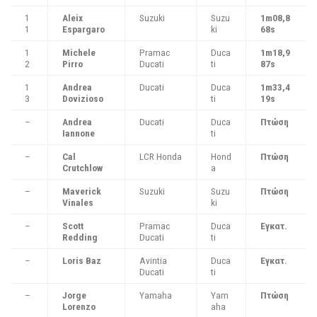
1
Aleix
Suzuki
Suzu
1m08,8
1
Espargaro
ki
68s
1
Michele
Pramac
Duca
1m18,9
2
Pirro
Ducati
ti
87s
1
Andrea
Ducati
Duca
1m33,4
3
Dovizioso
ti
19s
–
Andrea
Ducati
Duca
Πτώση
Iannone
ti
–
Cal
LCR Honda
Hond
Πτώση
Crutchlow
a
–
Maverick
Suzuki
Suzu
Πτώση
Vinales
ki
–
Scott
Pramac
Duca
Εγκατ.
Redding
Ducati
ti
–
Loris Baz
Avintia
Duca
Εγκατ.
Ducati
ti
–
Jorge
Yamaha
Yam
Πτώση
Lorenzo
aha