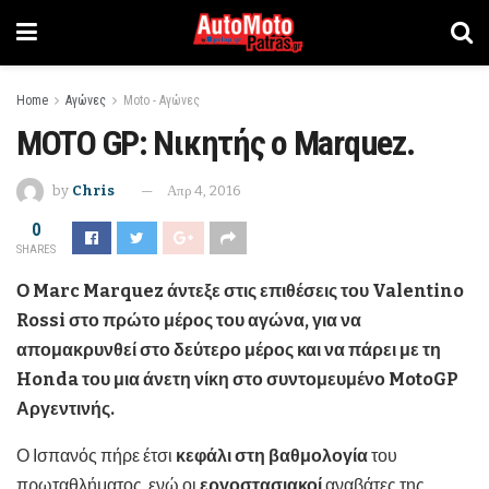
Home
Αγώνες
Moto - Αγώνες
MOTO GP: Νικητής ο Marquez.
by
Chris
Απρ 4, 2016
0
SHARES
Ο
Marc
Marquez άντεξε στις επιθέσεις του
Valentino
Rossi στο πρώτο μέρος του αγώνα, για να
απομακρυνθεί στο δεύτερο μέρος και να πάρει με τη
Honda του μια άνετη νίκη στο συντομευμένο
MotoGP
Αργεντινής.
Ο Ισπανός πήρε έτσι
κεφάλι στη βαθμολογία
του
πρωταθλήματος, ενώ οι
εργοστασιακοί
αναβάτες της