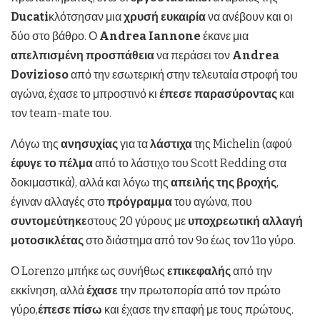
Ducati
κλότσησαν μια
χρυσή ευκαιρία
να ανέβουν και οι
δύο στο βάθρο. Ο
Andrea
Iannone
έκανε μια
απελπισμένη προσπάθεια
να περάσει τον
Andrea
Dovizioso
από την εσωτερική στην τελευταία στροφή του
αγώνα, έχασε το μπροστινό κι
έπεσε παρασύροντας
και
τον team-mate του.
Λόγω της
ανησυχίας
για τα
λάστιχα
της Michelin (αφού
έφυγε το πέλμα
από το λάστιχο του Scott Redding στα
δοκιμαστικά), αλλά και λόγω της
απειλής της βροχής
,
έγιναν αλλαγές στο
πρόγραμμα
του αγώνα, που
συντομεύτηκε
στους 20 γύρους με
υποχρεωτική αλλαγή
μοτοσικλέτας
στο διάστημα από τον 9ο έως τον 11ο γύρο.
Ο Lorenzo μπήκε ως συνήθως
επικεφαλής
από την
εκκίνηση, αλλά
έχασε
την πρωτοπορία από τον πρώτο
γύρο,
έπεσε πίσω
και έχασε την επαφή με τους πρώτους.