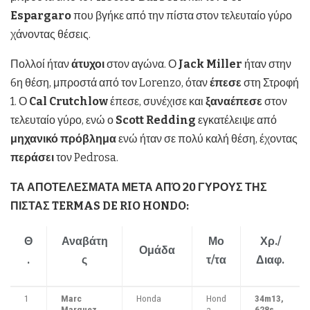
Espargaro
που βγήκε από την πίστα στον τελευταίο γύρο
χάνοντας θέσεις.
Πολλοί ήταν
άτυχοι
στον αγώνα. Ο
Jack
Miller
ήταν στην
6η θέση, μπροστά από τον Lorenzo, όταν
έπεσε
στη Στροφή
1. Ο
Cal
Crutchlow
έπεσε, συνέχισε και
ξαναέπεσε
στον
τελευταίο γύρο, ενώ ο
Scott
Redding
εγκατέλειψε από
μηχανικό πρόβλημα
ενώ ήταν σε πολύ καλή θέση, έχοντας
περάσει
τον Pedrosa.
ΤΑ ΑΠΟΤΕΛΕΣΜΑΤΑ ΜΕΤΑ ΑΠΌ 20 ΓΥΡΟΥΣ ΤΗΣ
ΠΙΣΤΑΣ
TERMAS
DE
RIO
HONDO:
Θ
Αναβάτη
Μο
Χρ
./
Ομάδα
.
ς
τ/τα
Διαφ.
1
Marc
Honda
Hond
34m13,
Marquez
a
628s