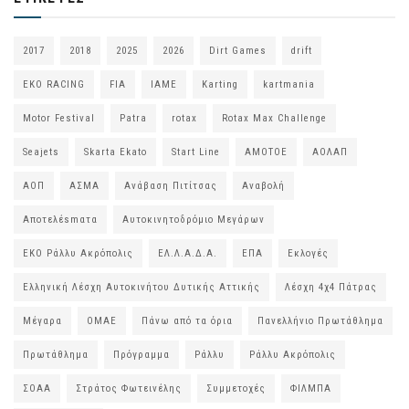
2017
2018
2025
2026
Dirt Games
drift
EKO RACING
FIA
IAME
Karting
kartmania
Motor Festival
Patra
rotax
Rotax Max Challenge
Seajets
Skarta Ekato
Start Line
ΑΜΟΤΟΕ
ΑΟΛΑΠ
ΑΟΠ
ΑΣΜΑ
Ανάβαση Πιτίτσας
Αναβολή
Αποτελέsmατα
Αυτοκινητοδρόμιο Μεγάρων
ΕΚΟ Ράλλυ Ακρόπολις
ΕΛ.Λ.Α.Δ.Α.
ΕΠΑ
Εκλογές
Ελληνική Λέσχη Αυτοκινήτου Δυτικής Αττικής
Λέσχη 4χ4 Πάτρας
Μέγαρα
ΟΜΑΕ
Πάνω από τα όρια
Πανελλήνιο Πρωτάθλημα
Πρωτάθλημα
Πρόγραμμα
Ράλλυ
Ράλλυ Ακρόπολις
ΣΟΑΑ
Στράτος Φωτεινέλης
Συμμετοχές
ΦΙΛΜΠΑ