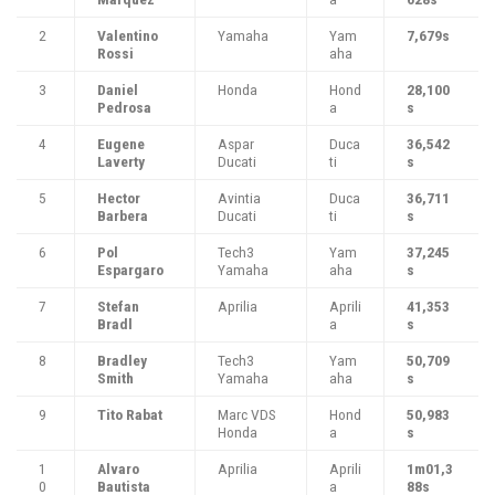
2
Valentino
Yamaha
Yam
7,679s
Rossi
aha
3
Daniel
Honda
Hond
28,100
Pedrosa
a
s
4
Eugene
Aspar
Duca
36,542
Laverty
Ducati
ti
s
5
Hector
Avintia
Duca
36,711
Barbera
Ducati
ti
s
6
Pol
Tech3
Yam
37,245
Espargaro
Yamaha
aha
s
7
Stefan
Aprilia
Aprili
41,353
Bradl
a
s
8
Bradley
Tech3
Yam
50,709
Smith
Yamaha
aha
s
9
Tito Rabat
Marc VDS
Hond
50,983
Honda
a
s
1
Alvaro
Aprilia
Aprili
1m01,3
0
Bautista
a
88s