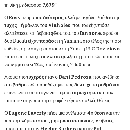
τη νίκη με διαφορά
7,679”.
Ο
Rossi
τερμάτισε
δεύτερος
, αλλά με μεγάλη βοήθεια της
τύχης
– ή μάλλον του
Vinhales
, που τον είχε πιάσει
αλλά
έπεσε
, και βέβαια φίλου του, του
Iannone
, αφού οι
δύο Ducati είχαν
περάσει
τη Yamaha στο τέλος της πίσω
ευθείας πριν συγκρουστούν στη Στροφή 13. Ο
Dovizioso
κατάφερε τουλάχιστον να
σπρώξει
τη μοτοσικλέτα του και
να
τερματίσει 13ος
, παίρνοντας 3 βαθμούς.
Ακόμα πιο
τυχερός
ήταν ο
Dani
Pedrosa
, που ανέβηκε
στο
βάθρο
ενώ παραδέχτηκε πως
δεν είχε το ρυθμό
και
έκανε ένα «φρικτό αγώνα», αφού
σπρώχτηκε
από τον
Ιannone στην πρώτη στροφή κι έχασε πολλές θέσεις.
Ο
Eugene
Laverty
πήρε μια ανέλπιστη
4η θέση
και την
πρώτη ανάμεσα στους
μη εργοστασιακούς
αναβάτες,
μπροστά από τον
Hector
Barbera
και τον
Pol