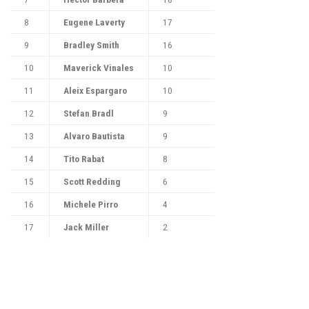
8
Eugene Laverty
17
9
Bradley Smith
16
10
Maverick Vinales
10
11
Aleix Espargaro
10
12
Stefan Bradl
9
13
Alvaro Bautista
9
14
Tito Rabat
8
15
Scott Redding
6
16
Michele Pirro
4
17
Jack Miller
2