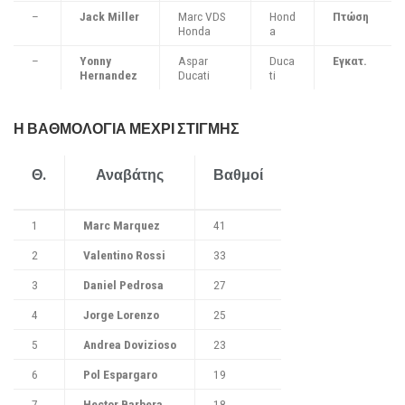
–
Jack Miller
Marc VDS
Hond
Πτώση
Honda
a
–
Yonny
Aspar
Duca
Εγκατ.
Hernandez
Ducati
ti
Η ΒΑΘΜΟΛΟΓΙΑ ΜΕΧΡΙ ΣΤΙΓΜΗΣ
Θ.
Αναβάτης
Βαθμοί
1
Marc Marquez
41
2
Valentino Rossi
33
3
Daniel Pedrosa
27
4
Jorge Lorenzo
25
5
Andrea Dovizioso
23
6
Pol Espargaro
19
7
Hector Barbera
18