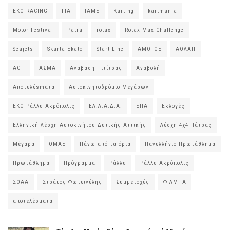
EKO RACING
FIA
IAME
Karting
kartmania
Motor Festival
Patra
rotax
Rotax Max Challenge
Seajets
Skarta Ekato
Start Line
ΑΜΟΤΟΕ
ΑΟΛΑΠ
ΑΟΠ
ΑΣΜΑ
Ανάβαση Πιτίτσας
Αναβολή
Αποτελέsmατα
Αυτοκινητοδρόμιο Μεγάρων
ΕΚΟ Ράλλυ Ακρόπολις
ΕΛ.Λ.Α.Δ.Α.
ΕΠΑ
Εκλογές
Ελληνική Λέσχη Αυτοκινήτου Δυτικής Αττικής
Λέσχη 4χ4 Πάτρας
Μέγαρα
ΟΜΑΕ
Πάνω από τα όρια
Πανελλήνιο Πρωτάθλημα
Πρωτάθλημα
Πρόγραμμα
Ράλλυ
Ράλλυ Ακρόπολις
ΣΟΑΑ
Στράτος Φωτεινέλης
Συμμετοχές
ΦΙΛΜΠΑ
αποτελέσματα